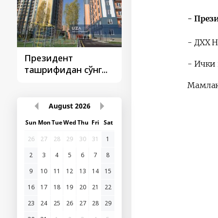
- През
- ДХХ 
Президент
Президент
- Ички
ташрифидан сўнг...
ташрифлари
Мамлак
August
2026
Sun
Mon
Tue
Wed
Thu
Fri
Sat
26
27
28
29
30
31
1
2
3
4
5
6
7
8
9
10
11
12
13
14
15
16
17
18
19
20
21
22
23
24
25
26
27
28
29