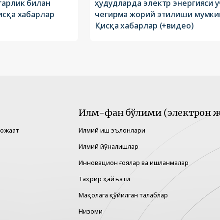
гарлик билан
ҳудудларда электр энергияси у
исқа хабарлар
чегирма жорий этилиши мумкин
Қисқа хабарлар (+видео)
Илм-фан бўлими (электрон ж
рожаат
Илмий иш эълонлари
Илмий йўналишлар
Инновацион ғоялар ва ишланмалар
Таҳрир ҳайъати
Мақолага қўйилган талаблар
Низоми