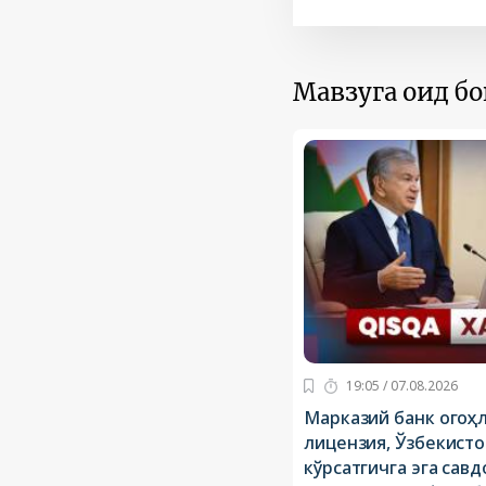
Мавзуга оид б
19:05 / 07.08.2026
Марказий банк огоҳл
лицензия, Ўзбекист
кўрсатгичга эга сав