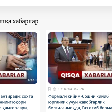
ошқа хабарлар
19:18 / 04.08.2026
антиради: сохта
Формали кийим-бошни кийиб
оннинг юқори
юрганлик учун жавобгарлик
до ҳамкорлари,
белгиланмоқда, Газ етиб борм