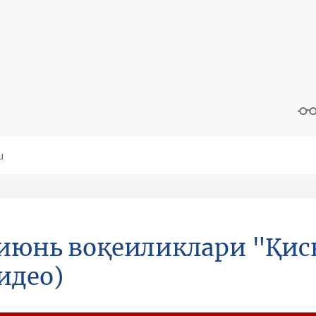
июнь воқеиликлари "Қис
идео)