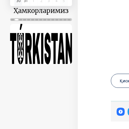
30
31
1
2
3
4
5
Ҳамкорларимиз
Қис