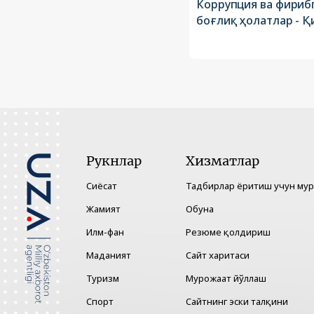
Коррупция ва фириб
боғлиқ ҳолатлар - Қ
Рукнлар
Хизматлар
Сиёсат
Тадбирлар ёритиш учун му
Жамият
Обуна
Илм-фан
Резюме қолдириш
Маданият
Сайт харитаси
Туризм
Мурожаат йўллаш
Спорт
Сайтнинг эски талқини