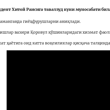
идент Хитой Раисига таваллуд куни муносабати бил
Наманганда гиёҳфурушларни аниқлади.
Қарор ва ижро
“Ўзбекистон – 
 ишлар вазири Қоровул қўшинларидаги хизмат фаол
стратегияси
ат ҳаётига оид катта воқеиликлар қисқача талқинда