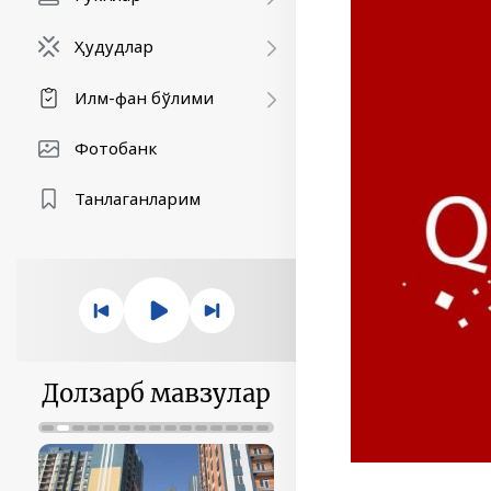
Ҳудудлар
Илм-фан бўлими
Фотобанк
Танлаганларим
Долзарб мавзулар