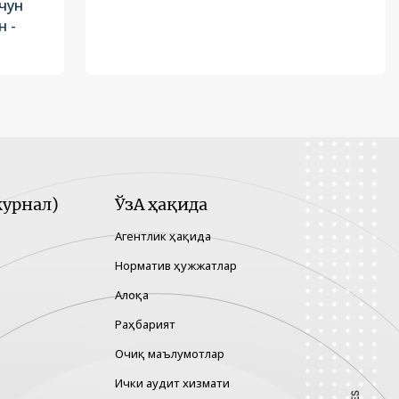
чун
 -
урнал)
ЎзА ҳақида
Агентлик ҳақида
Норматив ҳужжатлар
Алоқа
Раҳбарият
Очиқ маълумотлар
Ички аудит хизмати