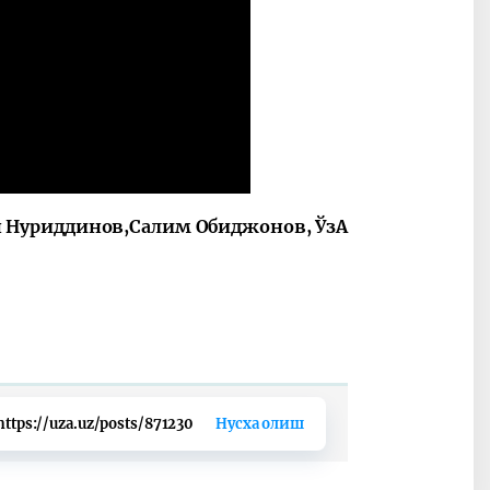
 Нуриддинов,Салим Обиджонов, ЎзА
https://uza.uz/posts/871230
Нусха олиш