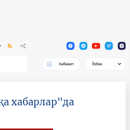
1
1
1
1
1
Кабинет
Ўзбек
қа хабарлар"да