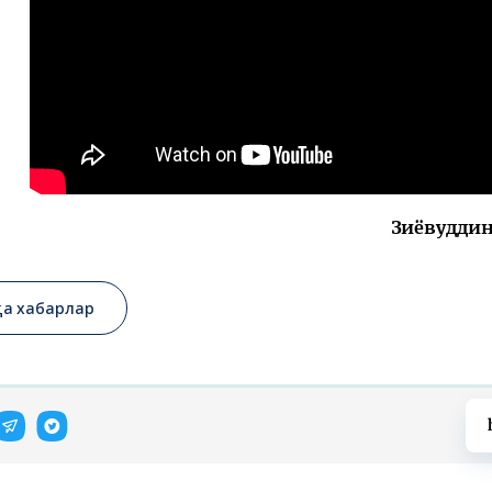
Зиёвуддин
қа хабарлар