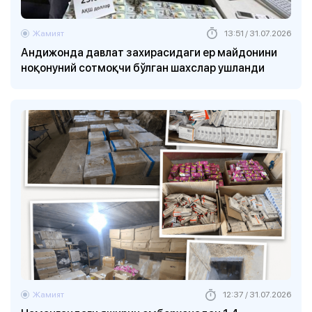
Жамият
13:51 / 31.07.2026
Андижонда давлат захирасидаги ер майдонини
ноқонуний сотмоқчи бўлган шахслар ушланди
Жамият
12:37 / 31.07.2026