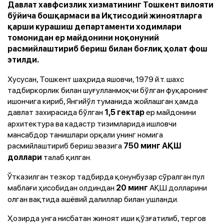
Давлат хавфсизлик хизматининг Тошкент вилояти
бўйича бошқармаси ва Иқтисодий жиноятларга
қарши курашиш департаменти ходимлари
томонидан ер майдонини ноқонуний
расмийлаштириб бериш билан боғлиқ ҳолат фош
этилди.
Хусусан, Тошкент шаҳрида яшовчи, 1979 й.т. шахс
тадбиркорлик билан шуғулланмоқчи бўлган фуқаронинг
ишончига кириб, Янгийўл туманида жойлашган ҳамда
давлат захирасида бўлган
ер майдонини
1,5 гектар
архитектура ва кадастр тизимларида ишловчи
мансабдор танишлари орқали унинг номига
расмийлаштириб бериш эвазига
750 минг АҚШ
талаб қилган.
доллари
Ўтказилган тезкор тадбирда қонунбузар сўралган пул
маблағи ҳисобидан олдиндан
АҚШ долларини
20 минг
олган вақтида ашёвий далиллар билан ушланди.
Ҳозирда унга нисбатан жиноят иши қўзғатилиб, тергов