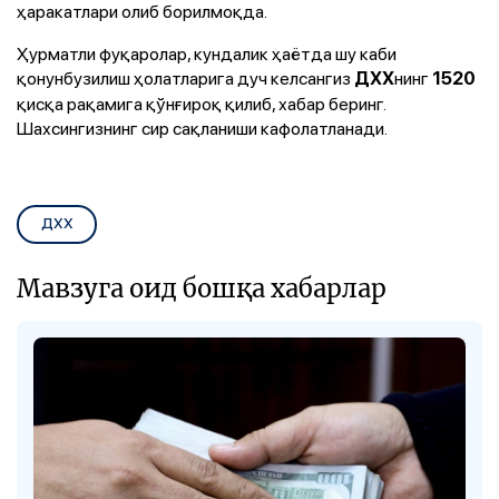
ҳаракатлари олиб борилмоқда.
Ҳурматли фуқаролар, кундалик ҳаётда шу каби
қонунбузилиш ҳолатларига дуч келсангиз
нинг
ДХХ
1520
қисқа рақамига қўнғироқ қилиб, хабар беринг.
Шахсингизнинг сир сақланиши кафолатланади.
ДХХ
Мавзуга оид бошқа хабарлар