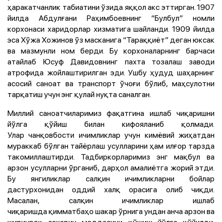
ҳаракатчанлик табиатини ўзида яққол акс эттирган. 1907
йилда Абдулғани Раҳимбоевнинг “Булбул” номли
корхонаси харидорлар хизматига шайланди. 1909 йилда
эса Хўжа Хожинов ўз масканига “Тараққиёт” деган юксак
ва мазмунли ном берди. Бу корхоналарнинг барчаси
атайлаб Юсуф Давидовнинг пахта тозалаш заводи
атрофида жойлаштирилган эди. Ушбу ҳудуд шаҳарнинг
асосий саноат ва транспорт ўчоғи бўлиб, маҳсулотни
тарқатиш учун энг қулай нуқта саналган.
Миллий саноатчиларимиз фақатгина ишлаб чиқаришни
йўлга қўйиш билан кифояланиб қолмади.
Улар чанқовбости ичимликлар учун кимёвий жиҳатдан
мураккаб бўлган тайёрлаш усулларини ҳам илғор тарзда
такомиллаштирди. Тадбиркорларимиз энг мақбул ва
арзон усулларни ўрганиб, дарҳол амалиётга жорий этди.
Бу янгиликлар салқин ичимликларни бойлар
дастурхонидан оддий халқ орасига олиб чиқди.
Масалан, салқин ичимликлар ишлаб
чиқаришда қимматбаҳо шакар ўрнига ундан анча арзон ва
ширинроқ сахарин моддасини қўшиш йўлга қўйилди.