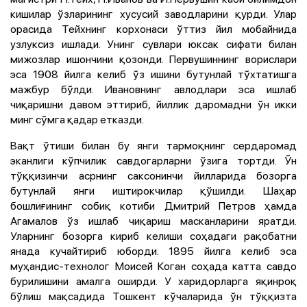
кишилар ўзларининг хусусий заводларини қурди. Улар
орасида Тейхнинг корхонаси ўттиз йил мобайнида
узлуксиз ишлади. Унинг сувлари юксак сифати билан
мижозлар ишончини қозонди. Первушиннинг ворислари
эса 1908 йилга келиб ўз ишини бутунлай тўхтатишга
мажбур бўлди. Ивановнинг авлодлари эса ишлаб
чиқаришни давом эттириб, йиллик даромадни ўн икки
минг сўмга қадар етказди.
Вақт ўтиши билан бу янги тармоқнинг сердаромад
эканлиги кўпчилик савдогарларни ўзига тортди. Ўн
тўққизинчи асрнинг саксонинчи йилларида бозорга
бутунлай янги иштирокчилар қўшилди. Шаҳар
бошлиғининг собиқ котиби Дмитрий Петров ҳамда
Агамалов ўз ишлаб чиқариш масканларини яратди.
Уларнинг бозорга кириб келиши соҳадаги рақобатни
янада кучайтириб юборди. 1895 йилга келиб эса
муҳандис-технолог Моисей Коган соҳада катта савдо
бурилишини амалга оширди. У харидорларга яқинроқ
бўлиш мақсадида Тошкент кўчаларида ўн тўққизта