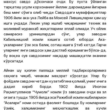
махсус савдо дўкончаси очди. Бу пухта ўйланган
тарқатиш усули корхонанинг йиллик даромадини йигирма
беш минг сўмга олиб чиқди. Савдодаги муваффақиятлар
1906 йили ака-ука Лейба ва Моисей Лившицларни ҳам шу
ишга ундади. Лекин улар ишлаб чиқаришнинг техник ва
молиявий мураккаб жиҳатларини эплай олмади. Уч ойлик
самарасиз уринишлардан сўнг, улар заводни
Кабильницкий исмли кишига сотиб юборди. Ака-
укаларнинг ўзи эса балиқ сотиш ишига ўтиб кетди. Гарчи
уларнинг янги савдоси ҳам дастлаб юришмаган бўлса-да,
бу воқеа сув савдосининг нақадар машаққатли эканини
кўрсатади.
Айнан шу қизғин паллада миллий тадбиркорларимиз
саҳнага чиқиб, чинакам маҳорат кўрсатди. Улар бу
фойдали савдони четдан кузатибгина қолмай, унинг ичига
дадил кириб борди. 1902 йилда Иноғом
Раҳматуллинов “Чумоли” номли ўз заводини очди ва эл
оғзига тушди. 1905 йилда эса Ражибой исмли ишбилармон
“Асалари” номи остида фаолият бошлади. Бу номларнинг
ўзиёқ халқимизнинг меҳнаткашлик ва кучли