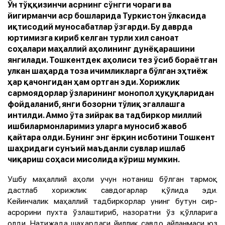
Ўн тўққизинчи асрнинг сўнгги чораги ва
йигирманчи аср бошларида Туркистон ўлкасида
иқтисодий муносабатлар ўзгарди. Бу даврда
юртимизга кириб келган турли хил саноат
соҳалари маҳаллий аҳолининг дунёқарашини
янгилади. Тошкентдек аҳолиси тез ўсиб бораётган
улкан шаҳарда тоза ичимликларга бўлган эҳтиёж
ҳар қачонгидан ҳам ортган эди. Хорижлик
сармоядорлар ўзларининг монопол ҳуқуқларидан
фойдаланиб, янги бозорни тўлиқ эгаллашга
интилди. Аммо ўта зийрак ва тадбиркор миллий
ишбилармонларимиз уларга муносиб жавоб
қайтара олди. Бунинг энг ёрқин исботини Тошкент
шаҳридаги сунъий маъданли сувлар ишлаб
чиқариш соҳаси мисолида кўриш мумкин.
Ушбу маҳаллий аҳоли учун нотаниш бўлган тармоқ
дастлаб хорижлик савдогарлар қўлида эди.
Кейинчалик маҳаллий тадбиркорлар унинг бутун сир-
асрорини пухта ўзлаштириб, назоратни ўз қўлларига
олди. Натижада шаҳардаги йиллик савдо айланмаси юз