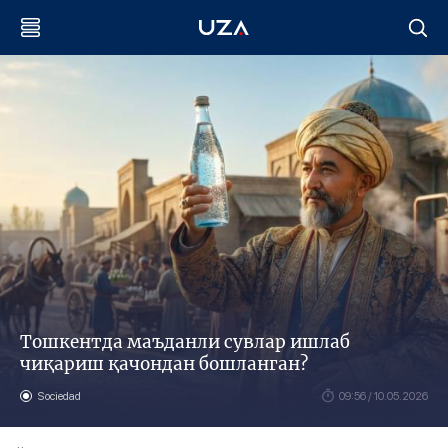
Тошкентда маъданли сувлар ишлаб
чиқариш қачондан бошланган?
Sociedad
09:56 / 10.05.2026