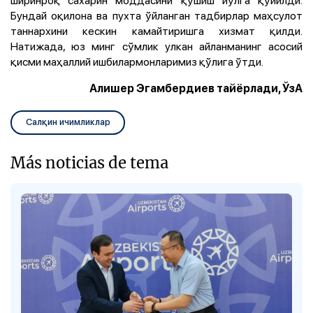
Бундай оқилона ва пухта ўйланган тадбирлар маҳсулот
таннархини кескин камайтиришга хизмат қилди.
Натижада, юз минг сўмлик улкан айланманинг асосий
қисми маҳаллий ишбилармонларимиз қўлига ўтди.
Алишер Эгамбердиев тайёрлади, ЎзА
Салқин ичимликлар
Más noticias de tema