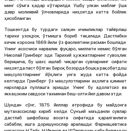
минг сўмга қадар кўтарилди. Ушбу улкан маблағ ўша
давр молиявий ўлчовларида ниҳоятда катта бойлик
ҳисобланган.
Тошкентда бу турдаги салқин ичимликлар тайёрлаш
тарихи узоқроқ ўтмишга бориб тақалади. Дастлабки
кичик корхона 1869 йили ўз фаолиятини расман бошлади.
Унинг асосчиси нарвалик фуқаро, миллати немис бўлган
Николай Гринберг эди. Тарихий ҳужжатларнинг гувоҳлик
беришича, бу шахс ишлаб чиқарган сувларнинг сифати
ниҳоятда паст бўлган. Бироқ бозорда бошқа рақобатдош
маҳсулотларнинг йўқлиги унга жуда катта фойда
келтирди. Гринберг ўз маҳсулотларини аҳолига қиммат
нархларда пуллашга эришди. Унинг бу адолатсиз ва
яккаҳоким савдоси тахминан беш-олти йил давом этди.
Шундан сўнг, 1875 йиллар атрофида бу майдонга
мутахассислар кириб келди. Сунъий маъданли сувлар
дастлаб шифобахш восита сифатида қаралганлиги
сабабли, ишга доришунослар аралашди. Фармацевтика
магистри Н.Тейх, Н.Иванов ва И.Первушин каби билимдон