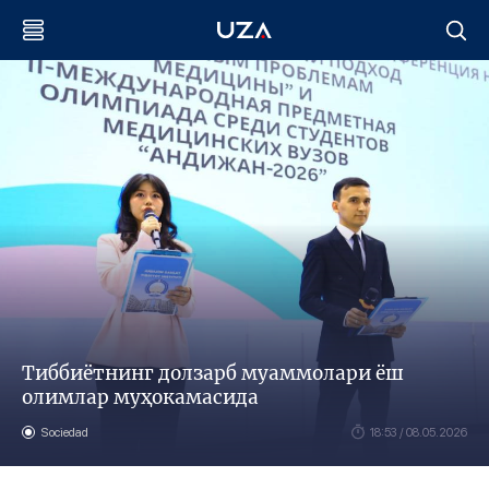
Тиббиётнинг долзарб муаммолари ёш
олимлар муҳокамасида
Sociedad
18:53 / 08.05.2026