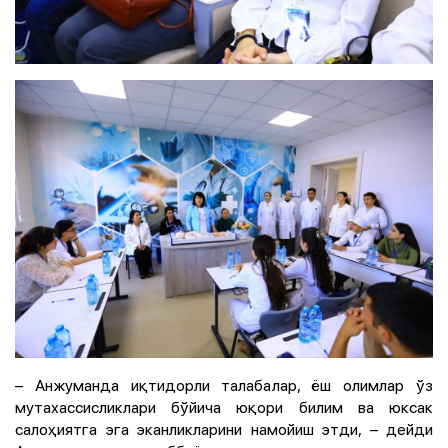
– Анжуманда иқтидорли талабалар, ёш олимлар ўз
мутахассисликлари бўйича юқори билим ва юксак
салоҳиятга эга эканликларини намойиш этди, – дейди