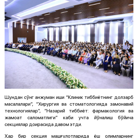
Шундан сўнг анжуман иши “Клиник тиббиётнинг долзарб
масалалари”, “Хирургия ва стоматологияда замонавий
технологиялар”, “Назарий тиббиёт: фармакология ва
жамоат саломатлиги” каби учта йўналиш бўйича
секциялар доирасида давом этди.
Ҳар бир секция машғулотларида ёш олимларнинг