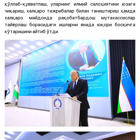
қўллаб-қувватлаш, уларнинг илмий салоҳиятини юзага
чиқариш, халқаро тажрибалар билан таништириш ҳамда
халқаро майдонда рақобатбардош мутахассислар
тайёрлаш борасидаги ишларни янада юқори босқичга
кўтаришини айтиб ўтди.