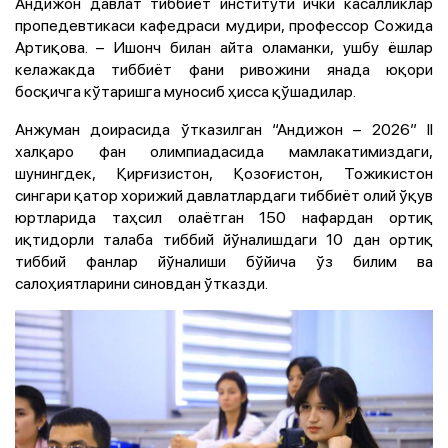
Андижон давлат тиббиёт институти ички касалликлар
пропедевтикаси кафедраси мудири, профессор Сожида
Артиқова. – Ишонч билан айта оламанки, ушбу ёшлар
келажакда тиббиёт фани ривожини янада юқори
босқичга кўтаришга муносиб ҳисса қўшадилар.
Анжуман доирасида ўтказилган “Андижон – 2026” II
халқаро фан олимпиадасида мамлакатимиздаги,
шунингдек, Қирғизистон, Қозоғистон, Тожикистон
сингари қатор хорижий давлатлардаги тиббиёт олий ўқув
юртларида таҳсил олаётган 150 нафардан ортиқ
иқтидорли талаба тиббий йўналишдаги 10 дан ортиқ
тиббий фанлар йўналиши бўйича ўз билим ва
салоҳиятларини синовдан ўтказди.