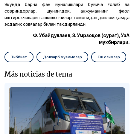
Якунда барча фан йўналишлари бўйича ғолиб ва
совриндорлар, шунингдек, анжуманнинг фаол
иштирокчилари ташкилотчилар томонидан диплом ҳамда
эсдалик совғалар билан тақдирланди.
Ф. Убайдуллаев, З. Умрзоқов (сурат), ЎзА
мухбирлари.
Тиббиёт
Долзарб муаммолар
Ёш олимлар
Más noticias de tema