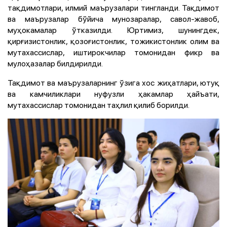
тақдимотлари, илмий маърузалари тингланди. Тақдимот
ва маърузалар бўйича мунозаралар, савол-жавоб,
муҳокамалар ўтказилди. Юртимиз, шунингдек,
қирғизистонлик, қозоғистонлик, тожикистонлик олим ва
мутахассислар, иштирокчилар томонидан фикр ва
мулоҳазалар билдирилди.
Тақдимот ва маърузаларнинг ўзига хос жиҳатлари, ютуқ
ва камчиликлари нуфузли ҳакамлар ҳайъати,
мутахассислар томонидан таҳлил қилиб борилди.