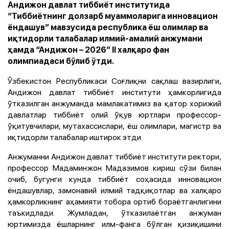
Андижон давлат тиббиёт институтида
“Тиббиётнинг долзарб муаммоларига инновацион
ёндашув” мавзусида республика ёш олимлар ва
иқтидорли талабалар илмий-амалий анжумани
ҳамда “Андижон – 2026” II халқаро фан
олимпиадаси бўлиб ўтди.
Ўзбекистон Республикаси Соғлиқни сақлаш вазирлиги,
Андижон давлат тиббиёт институти ҳамкорлигида
ўтказилган анжуманда мамлакатимиз ва қатор хорижий
давлатлар тиббиёт олий ўқув юртлари профессор-
ўқитувчилари, мутахассислари, ёш олимлари, магистр ва
иқтидорли талабалар иштирок этди.
Анжуманни Андижон давлат тиббиёт институти ректори,
профессор Мадаминжон Мадазимов кириш сўзи билан
очиб, бугунги кунда тиббиёт соҳасида инновацион
ёндашувлар, замонавий илмий тадқиқотлар ва халқаро
ҳамкорликнинг аҳамияти тобора ортиб бораётганлигини
таъкидлади. Жумладан, ўтказилаётган анжуман
юртимизда ёшларнинг илм-фанга бўлган қизиқишини