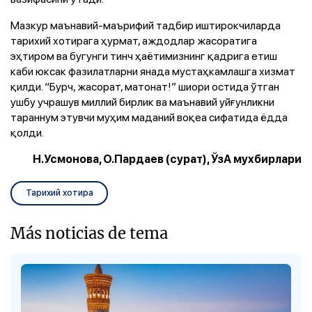
Мазкур маънавий-маърифий тадбир иштирокчиларда
тарихий хотирага ҳурмат, аждодлар жасоратига
эҳтиром ва бугунги тинч ҳаётимизнинг қадрига етиш
каби юксак фазилатларни янада мустаҳкамлашга хизмат
қилди. “Бурч, жасорат, матонат!” шиори остида ўтган
ушбу учрашув миллий бирлик ва маънавий уйғунликни
тараннум этувчи муҳим маданий воқеа сифатида ёдда
қолди.
Н.Усмонова, О.Пардаев (сурат), ЎзА мухбирлари
Тарихий хотира
Más noticias de tema