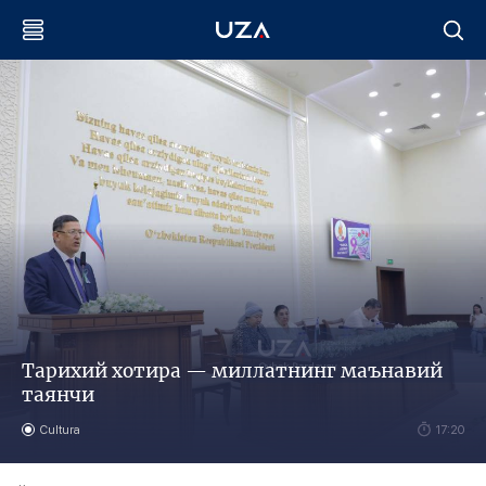
Тарихий хотира — миллатнинг маънавий
таянчи
Cultura
17:20