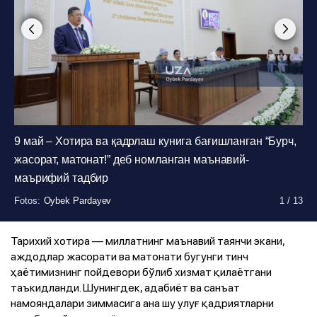
Fotos
:
Oybek Pardayev
1
/
13
9 май – Хотира ва қадрлаш кунига бағишланган “Бурч,
жасорат, матонат!” деб номланган маънавий-
маърифий тадбир
Fotos
:
Oybek Pardayev
1
/
13
Fotos
:
Oybek Pardayev
1
/
13
Fotos
:
Oybek Pardayev
1
/
13
Fotos
:
Oybek Pardayev
1
/
13
Fotos
Fotos
Fotos
Fotos
Fotos
Fotos
:
:
:
:
:
:
Oybek Pardayev
Oybek Pardayev
Oybek Pardayev
Oybek Pardayev
Oybek Pardayev
Oybek Pardayev
1
1
1
1
1
1
/
/
/
/
/
/
13
13
13
13
13
13
Fotos
:
Oybek Pardayev
1
/
13
Fotos
:
Oybek Pardayev
1
/
13
Тарихий хотира — миллатнинг маънавий таянчи экани,
аждодлар жасорати ва матонати бугунги тинч
ҳаётимизнинг пойдевори бўлиб хизмат қилаётгани
таъкидланди. Шунингдек, адабиёт ва санъат
намояндалари зиммасига ана шу улуғ қадриятларни