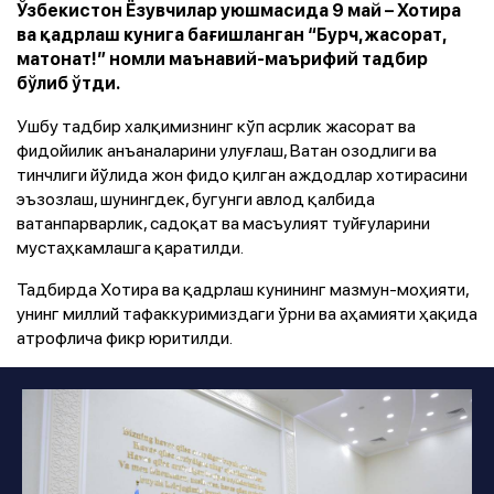
Ўзбекистон Ёзувчилар уюшмасида 9 май – Хотира
ва қадрлаш кунига бағишланган “Бурч, жасорат,
матонат!” номли маънавий-маърифий тадбир
бўлиб ўтди.
Ушбу тадбир халқимизнинг кўп асрлик жасорат ва
фидойилик анъаналарини улуғлаш, Ватан озодлиги ва
тинчлиги йўлида жон фидо қилган аждодлар хотирасини
эъзозлаш, шунингдек, бугунги авлод қалбида
ватанпарварлик, садоқат ва масъулият туйғуларини
мустаҳкамлашга қаратилди.
Тадбирда Хотира ва қадрлаш кунининг мазмун-моҳияти,
унинг миллий тафаккуримиздаги ўрни ва аҳамияти ҳақида
атрофлича фикр юритилди.