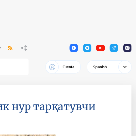
1
1
1
1
1
Cuenta
Spanish
ик нур тарқатувчи