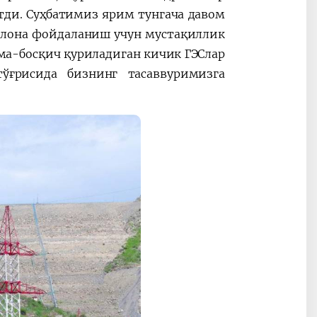
ди. Суҳбатимиз ярим тунгача давом
илона фойдаланиш учун мустақиллик
чма-босқич қуриладиган кичик ГЭСлар
ўғрисида бизнинг тасаввуримизга