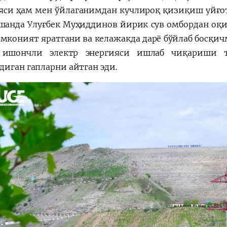
яси ҳам мен ўйлаганимдан кучлироқ қизиқиш уйғот
Ўшанда Улуғбек Муҳиддинов йирик сув омбордан оқ
имконият яратгани ва келажакда дарё бўйлаб босқи
 ишончли электр энергияси ишлаб чиқариши т
диган гапларни айтган эди.