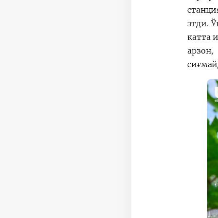
станци
этди. 
катта 
арзон,
сиғмай