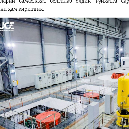
ларни бамаслаҳат белгилаб олдик. Рўйхатга Са
ни ҳам киритдик.