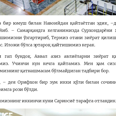
з бир юмуш билан Навоийдан қайтаётган эдик, –
иб. – Самарқандга келганимизда Сурхондарёни ҳ
шимизни ўзгартириб, Термиз отани зиёрат қилиш
ас. Иложи бўлса эртароқ қайтишимиз керак.
 гап бундоқ. Аввал азиз авлиёларни зиёрат қ
миз. Учинчи кун кечга қайтамиз. Мен ҳам сиз
мизнинг қатнашмасам бўлмайдиган тадбири бор.
, – дея Орифхон бир зум икки қўли билан сочини
имга рози бўлди.
имизнинг иккинчи куни Сариосиё тарафга отландик