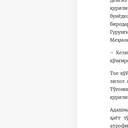
Денгиз
қурили
бунёдк
бирода
Гурунг
Меҳмон
– Кели
қўнғир
Тоғ қў
зилол 
Тўғонн
қурили
Адашма
ҳаёт т
атрофи