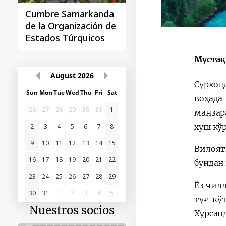
Cumbre Samarkanda
La primera Cumbre
de la Organización de
"Asia Central - Chin
Estados Túrquicos
Мустақ
August
2026
Сурхон
Sun
Mon
Tue
Wed
Thu
Fri
Sat
воҳада
26
27
28
29
30
31
1
манзар
хуш кў
2
3
4
5
6
7
8
9
10
11
12
13
14
15
Вилоят
16
17
18
19
20
21
22
бундан
23
24
25
26
27
28
29
Ёз чил
30
31
1
2
3
4
5
туғ кў
Nuestros socios
Хурсан