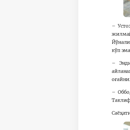
– Усто
жилмай
Йўнали
кўп эм
– Энди
айлана
оғайни
– Оббо
Таклиф
Саёҳат