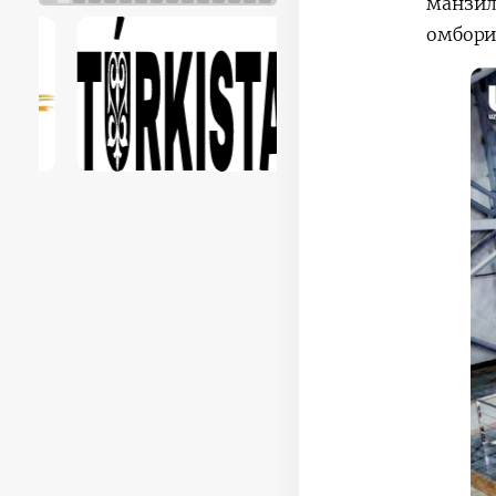
манзил
омбори