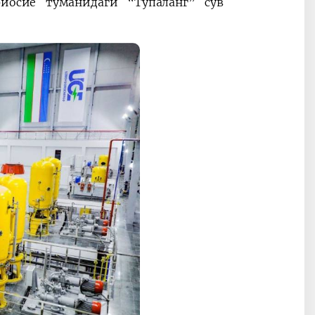
риосиё туманидаги “Тўпаланг” сув