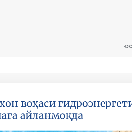
хон воҳаси гидроэнергет
ага айланмоқда