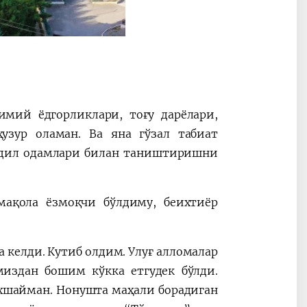
имий ёдгорликлари, тоғу дарёлари,
узур оламан. Ва яна гўзал табиат
дадил одамлари билан таништиришни
мақола ёзмоқчи бўлдиму, беихтиёр
 келди. Кутиб олдим. Улуғ алломалар
издан бошим кўкка етгудек бўлди.
хшайман. Нонушта маҳали борадиган