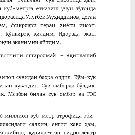
шган “Тўпаланг” сув омборида ҳали
 куб-метрга етказиш учун тўғонда
дорасида Улуғбек Муҳиддинов, деган
ам, фикрлари теран, зиёли инсон.
. Қўнғироқ қилдим. Идорада экан.
моқчи эканимни айтдим.
қувончини яширолмай. – Яқинлашиб
зилол сувидан баҳра олдик. Кўм-кўк
илан кузатдик. Сув омборда бўлдик.
к. Мезбон билан сув омбор ва ГЭС
80 миллион куб-метр атрофида оби-
лласидаги салқин, енгил ҳаво ҳам,
аркибию, қурилаётган гидроэлектр