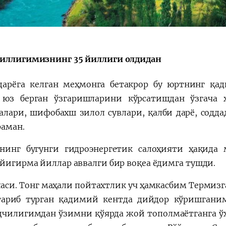
a"
иллигимизнинг 35 йиллиги олдидан
дарёга келган меҳмонга бетакрор бу юртнинг қад
 юз берган ўзгаришларини кўрсатишдан ўзгача ҳ
алари, шифобахш зилол сувлари, қалби дарё, сод
раман.
нинг бугунги гидроэнергетик салоҳияти ҳақида 
 йигирма йиллар аввалги бир воқеа ёдимга тушди.
ласи. Тонг маҳали пойтахтлик уч ҳамкасбим Термизга
тариб турган қадимий кентда дийдор кўришганим
дчилигимдан ўзимни қўярда жой тополмаётганга ў