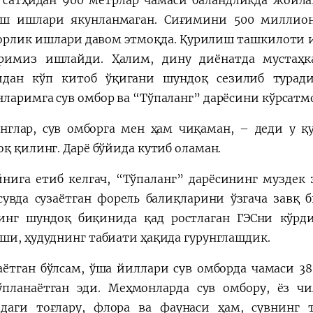
 сатҳидан 900 метрлар чамаси баландликда жойла
ш ишлари якунланмаган. Сиғимини 500 миллион
орлик ишлари давом этмоқда. Қурилиш ташкилоти и
римиз ишлайди. Ҳалим, дину диёнатда мустаҳк
идан кўп китоб ўқигани шундоқ сезилиб туради
ларимга сув омбор ва “Тўпаланг” дарёсини кўрсат
нглар, сув омборга мен ҳам чиқаман, – деди у 
оқ қилинг. Дарё бўйида кутиб оламан.
йнига етиб келгач, “Тўпаланг” дарёсининг муздек 
сувда сузаётган форель балиқларини ўзгача завқ б
инг шундоқ биқинида қад ростлаган ГЭСни кўрди
ши, ҳудуднинг табиати ҳақида гурунглашдик.
ётган бўлсам, ўша йиллари сув омборда чамаси 3
ўпланаётган эди. Меҳмонларда сув омбору, ёз чи
даги тоғлару, флора ва фаунаси ҳам, сувнинг т