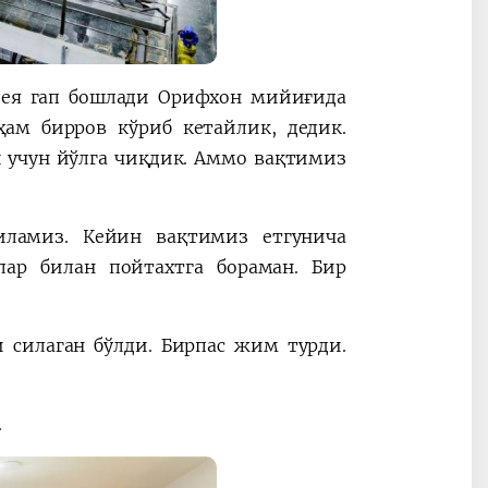
дея гап бошлади Орифхон мийиғида
ам бирров кўриб кетайлик, дедик.
 учун йўлга чиқдик. Аммо вақтимиз
иламиз. Кейин вақтимиз етгунича
лар билан пойтахтга бораман. Бир
 силаган бўлди. Бирпас жим турди.
.