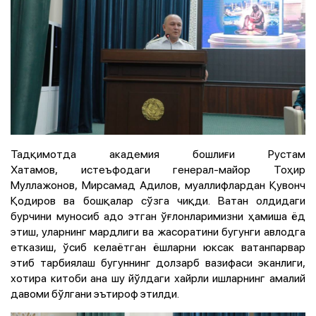
Тадқимотда академия бошлиғи Рустам
Хатамов, истеъфодаги генерал-майор Тоҳир
Муллажонов, Мирсамад Адилов, муаллифлардан Қувонч
Қодиров ва бошқалар сўзга чиқди. Ватан олдидаги
бурчини муносиб адо этган ўғлонларимизни ҳамиша ёд
этиш, уларнинг мардлиги ва жасоратини бугунги авлодга
етказиш, ўсиб келаётган ёшларни юксак ватанпарвар
этиб тарбиялаш бугуннинг долзарб вазифаси эканлиги,
хотира китоби ана шу йўлдаги хайрли ишларнинг амалий
давоми бўлгани эътироф этилди.