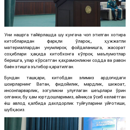
Уни нашрга тайёрлашда шу кунгача чоп этилган хотира
китобларидан фарқли ўлароқ, ҳужжатли
материаллардан унумлироқ фойдаланишга, жасорат
соҳиблари ҳақида китобхонга кўпроқ маълумотлар
беришга, улар кўрсатган қаҳрамонликни содда ва равон
баён этишга эътибор қаратилган.
Бундан ташқари, китобдан элимиз ардоғидаги
шоирларнинг Ватан, фидойилик, мардлик, шижоат,
инсонпарварлик, эзгуликни улуғлаган шеърлари ўрин
олганки, бу ҳам юртдошларимиз, айниқса ўсиб келаётган
ёш авлод қалбида дахлдорлик туйғуларини уйғотиши,
шубҳасиз.