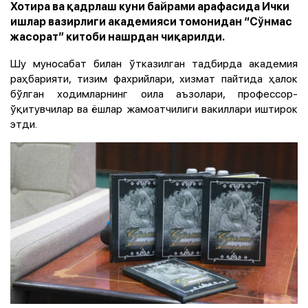
Хотира ва қадрлаш куни байрами арафасида Ички
ишлар вазирлиги академияси томонидан “Сўнмас
жасорат” китоби нашрдан чиқарилди.
Шу муносабат билан ўтказилган тадбирда академия
раҳбарияти, тизим фахрийлари, хизмат пайтида ҳалок
бўлган ходимларнинг оила аъзолари, профессор-
ўқитувчилар ва ёшлар жамоатчилиги вакиллари иштирок
этди.