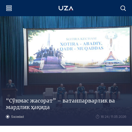
“Сўнмас жасорат” – ватанпарварлик ва
мардлик ҳақида
Sociedad
16:24 / 11.05.2026