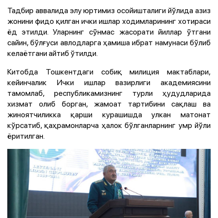
Тадбир аввалида элу юртимиз осойишталиги йўлида азиз
жонини фидо қилган ички ишлар ходимларининг хотираси
ёд этилди. Уларнинг сўнмас жасорати йиллар ўтгани
сайин, бўлғуси авлодларга ҳамиша ибрат намунаси бўлиб
келаётгани айтиб ўтилди.
Китобда Тошкентдаги собиқ милиция мактаблари,
кейинчалик Ички ишлар вазирлиги академиясини
тамомлаб, республикамизнинг турли ҳудудларида
хизмат олиб борган, жамоат тартибини сақлаш ва
жиноятчиликка қарши курашишда улкан матонат
кўрсатиб, қаҳрамонларча ҳалок бўлганларнинг умр йўли
ёритилган.