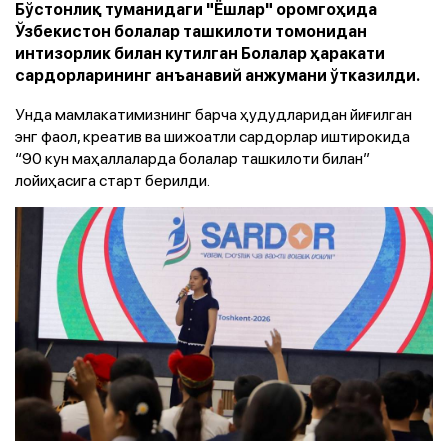
Бўстонлиқ туманидаги "Ёшлар" оромгоҳида
Ўзбекистон болалар ташкилоти томонидан
интизорлик билан кутилган Болалар ҳаракати
сардорларининг анъанавий анжумани ўтказилди.
Унда мамлакатимизнинг барча ҳудудларидан йиғилган
энг фаол, креатив ва шижоатли сардорлар иштирокида
“90 кун маҳаллаларда болалар ташкилоти билан”
лойиҳасига старт берилди.