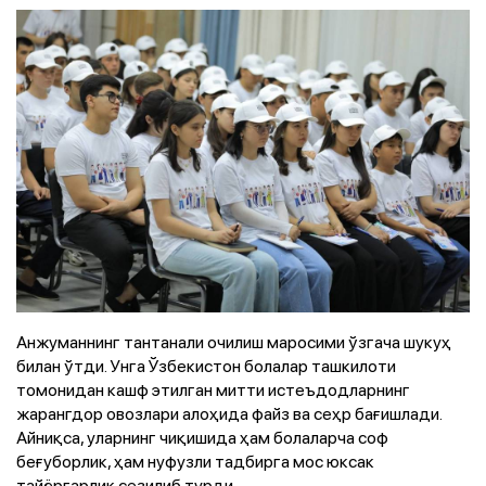
Анжуманнинг тантанали очилиш маросими ўзгача шукуҳ
билан ўтди. Унга Ўзбекистон болалар ташкилоти
томонидан кашф этилган митти истеъдодларнинг
жарангдор овозлари алоҳида файз ва сеҳр бағишлади.
Айниқса, уларнинг чиқишида ҳам болаларча соф
беғуборлик, ҳам нуфузли тадбирга мос юксак
тайёргарлик сезилиб турди.