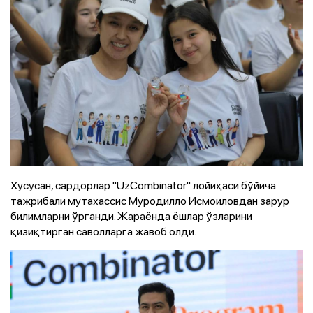
Хусусан, сардорлар "UzCombinator" лойиҳаси бўйича
тажрибали мутахассис Муродилло Исмоиловдан зарур
билимларни ўрганди. Жараёнда ёшлар ўзларини
қизиқтирган саволларга жавоб олди.