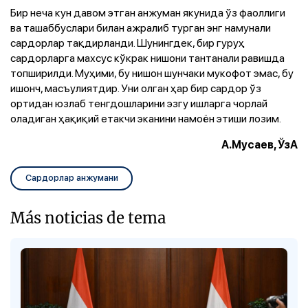
Бир неча кун давом этган анжуман якунида ўз фаоллиги
ва ташаббуслари билан ажралиб турган энг намунали
сардорлар тақдирланди. Шунингдек, бир гуруҳ
сардорларга махсус кўкрак нишони тантанали равишда
топширилди. Муҳими, бу нишон шунчаки мукофот эмас, бу
ишонч, масъулиятдир. Уни олган ҳар бир сардор ўз
ортидан юзлаб тенгдошларини эзгу ишларга чорлай
оладиган ҳақиқий етакчи эканини намоён этиши лозим.
А.Мусаев, ЎзА
Сардорлар анжумани
Más noticias de tema