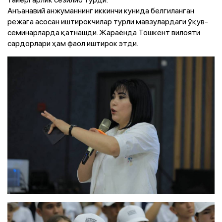
Анъанавий анжуманнинг иккинчи кунида белгиланган
режага асосан иштирокчилар турли мавзулардаги ўқув-
семинарларда қатнашди. Жараёнда Тошкент вилояти
сардорлари ҳам фаол иштирок этди.