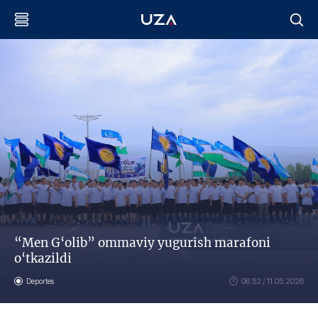
“Men G‘olib” ommaviy yugurish marafoni
o‘tkazildi
Deportes
08:52 / 11.05.2026