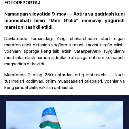
FOTOREPORTAJ
Namangan viloyatida 9-may — Xotira va qadrlash kuni
munosabati bilan “Men G‘olib” ommaviy yugurish
marafoni tashkil etildi.
Davlatobod tumanidagi Yangi shaharchadan start olgan
marafon aholi o‘rtasida sog‘lom turmush tarzini targ‘ib qilish,
yoshlarni sportga keng jalb etish, vatanparvarlik tuyg‘ularini
mustahkamlash hamda ajdodlar xotirasiga ehtirom ko‘rsatish
maqsadida o‘tkazildi.
Marafonda 3 ming 250 nafardan ortiq ishtirokchi — kuch
tuzilmalari xodimlari, ta’lim muassasalari talabalari, yoshlar va
keng jamoatchilik vakillari qatnashdi.