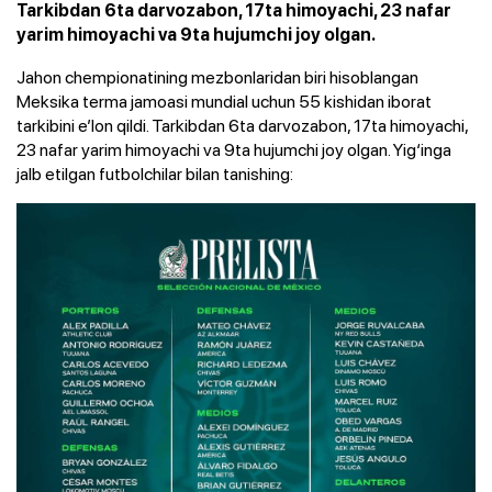
Tarkibdan 6ta darvozabon, 17ta himoyachi, 23 nafar
yarim himoyachi va 9ta hujumchi joy olgan.
Jahon chempionatining mezbonlaridan biri hisoblangan
Meksika terma jamoasi mundial uchun 55 kishidan iborat
tarkibini e’lon qildi. Tarkibdan 6ta darvozabon, 17ta himoyachi,
23 nafar yarim himoyachi va 9ta hujumchi joy olgan. Yig‘inga
jalb etilgan futbolchilar bilan tanishing: