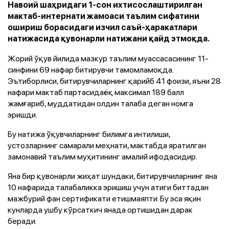
Навоий шаҳридаги 1-сон ихтисослаштирилган
мактаб-интернати жамоаси таълим сифатини
ошириш борасидаги изчил саъй-ҳаракатлари
натижасида қувонарли натижани қайд этмоқда.
Жорий ўқув йилида мазкур таълим муассасасининг 11-
синфини 69 нафар битирувчи тамомламоқда.
Эътиборлиси, битирувчиларнинг қарийб 41 фоизи, яъни 28
нафари мактаб партасидаёқ максимал 189 балл
жамғариб, муддатидан олдин талаба деган номга
эришди.
Бу натижа ўқувчиларнинг билимга интилиши,
устозларнинг самарали меҳнати, мактабда яратилган
замонавий таълим муҳитининг амалий ифодасидир.
Яна бир қувонарли жиҳат шундаки, битирувчиларнинг яна
10 нафарида талабаликка эришиш учун атиги биттадан
мажбурий фан сертификати етишмаяпти. Бу эса яқин
кунларда ушбу кўрсаткич янада ортишидан дарак
беради.