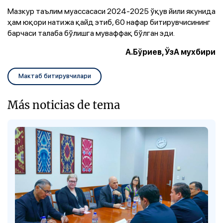
Мазкур таълим муассасаси 2024-2025 ўқув йили якунида
ҳам юқори натижа қайд этиб, 60 нафар битирувчисининг
барчаси талаба бўлишга муваффақ бўлган эди.
А.Бўриев, ЎзА мухбири
Мактаб битирувчилари
Más noticias de tema