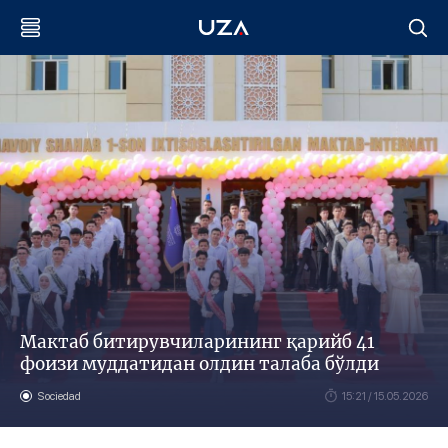
Мактаб битирувчиларининг қарийб 41
фоизи муддатидан олдин талаба бўлди
Sociedad
15:21 / 15.05.2026