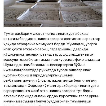
Туман раҳбари мулоқот чоғида ипак қурти боқиш
истагини билдирган пиллакорларга яратилган шароитлар
ҳақида атрофлича маълумот берди. Жумладан, уларга
ипак қурти етказиб бериш, парваришлаш даврида
қўшимча имтиёзлар яратиш, зарур ҳолларда ёғ ва ун
маҳсулотлари билан таъминлаш хусусида фикр алмашди.
Шунингдек, камбағалликни қисқартириш бўйича
ижтимоий реестрда рўйхатда турган оилалар ипак
қуртини боқиш даврида уларга қўшимча
рағбатлантирувчи тўловлар ажратилиши белгилангани
таъкидланди. Фермер хўжалиги раҳбарлари ипак қурти
парваришлашга жалб этган пиллакорларга тут барги
етказиб беришда амалий ёрдам кўрсатиши, ғалла ўрим-
йиғими мавсумида бепул буғдой билан таъминлаши