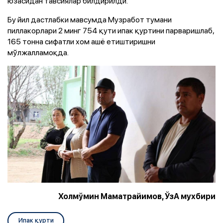
юзасидан тавсиялар билдирилди.
Бу йил дастлабки мавсумда Музработ тумани
пиллакорлари 2 минг 754 қути ипак қуртини парваришлаб,
165 тонна сифатли хом ашё етиштиришни
мўлжалламоқда.
Холмўмин Маматрайимов, ЎзА мухбири
Ипак қурти