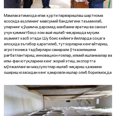
Мамлакатимизда ипак қурти парваришлаш шартнома
асосида аҳолининг мавсумий бандлигини таъминлаб,
уларнинг қўшимча даромад манбаини яратиш ва саноат
учун қимматбаҳо хом ашё ишлаб чиқаришда муҳим
аҳамият касб этади. Шу боис кейинги йилларда соҳага
алоҳида эътибор қаратилиб, тутзорларни кенгайтириш,
агротехника тадбирлари самарали ўтказилишини
рағбатлантириш, инновацион ғоялар, илмий ишланмалар ва
илм-фан ютуқларини кенг жорий этиш, экспортга
мўлжалланган маҳсулотлар ишлаб чиқариш ҳажмини
ошириш юзасидан кенг қамровли ишлар олиб борилмоқда.