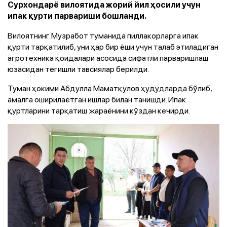
Сурхондарё вилоятида жорий йил ҳосили учун
ипак қурти парвариши бошланди.
Вилоятнинг Музработ туманида пиллакорларга ипак
қурти тарқатилиб, уни ҳар бир ёши учун талаб этиладиган
агротехника қоидалари асосида сифатли парваришлаш
юзасидан тегишли тавсиялар берилди.
Туман ҳокими Абдулла Маматқулов ҳудудларда бўлиб,
амалга оширилаётган ишлар билан танишди. Ипак
қуртларини тарқатиш жараёнини кўздан кечирди.