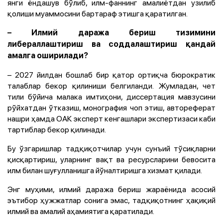
янги ёндашув бўлиб, илм-фаннинг амалиётдан узилиб
қолиши муаммосини бартараф этишга қаратилган.
– Илмий даража бериш тизимини
либераллаштириш ва соддалаштириш қандай
амалга оширилади?
– 2027 йилдан бошлаб бир қатор ортиқча бюрократик
талаблар бекор қилиниши белгиланди. Жумладан, чет
тили бўйича малака имтиҳони, диссертация мавзусини
рўйхатдан ўтказиш, монография чоп этиш, автореферат
нашри ҳамда ОАК эксперт кенгашлари экспертизаси каби
тартиблар бекор қилинади.
Бу ўзгаришлар тадқиқотчилар учун сунъий тўсиқларни
қисқартириш, уларнинг вақт ва ресурсларини бевосита
илм билан шуғулланишга йўналтиришга хизмат қилади.
Энг муҳими, илмий даража бериш жараёнида асосий
эътибор ҳужжатлар сонига эмас, тадқиқотнинг ҳақиқий
илмий ва амалий аҳамиятига қаратилади.