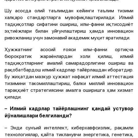
Шу асосда олий таълимдан кейинги таълим тизими
халқаро стандартларга мувофиқлаштирилади. Илмий
тадқиқотлар сифатини ошириш, илм-фанни иқтисодиёт
эҳтиёжлари билан уйғунлаштириш ҳамда инновацион
ривожланиш учун замонавий академик муҳит яратилади.
Ҳужжатнинг асосий ғояси илм-фанни ортиқча
бюрократик жараёнлардан холи қилиш, илмий
тадқиқотларнинг амалий самарадорлигини ошириш ва
рақобатбардош илмий кадрлар тайёрлашдан иборатдир.
Бу жиҳатдан мазкур ҳужжат нафақат илмий аттестация
тизимини такомиллаштириш, балки миллий инновацион
тараққиёт стратегиясини амалга оширишга ҳам хизмат
қилади.
– Илмий кадрлар тайёрлашнинг қандай устувор
йўналишлари белгиланди?
– Энди сунъий интеллект, киберхавфсизлик, рақамли
технологиялар, қайта тикланувчи энергетика, генетика,