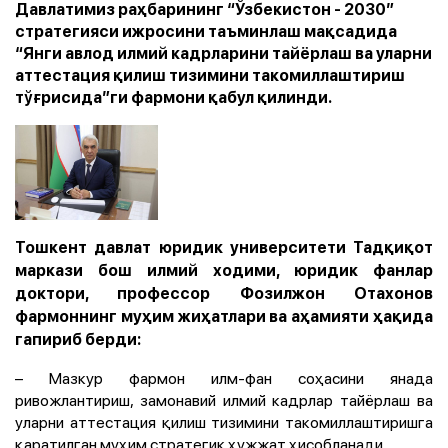
Давлатимиз раҳбарининг “Ўзбекистон - 2030”
стратегияси ижросини таъминлаш мақсадида
“Янги авлод илмий кадрларини тайёрлаш ва уларни
аттестация қилиш тизимини такомиллаштириш
тўғрисида”ги фармони қабул қилинди.
Тошкент давлат юридик университети Тадқиқот
маркази бош илмий ходими, юридик фанлар
доктори, профессор Фозилжон Отахонов
фармоннинг муҳим жиҳатлари ва аҳамияти ҳақида
гапириб берди:
– Мазкур фармон илм-фан соҳасини янада
ривожлантириш, замонавий илмий кадрлар тайёрлаш ва
уларни аттестация қилиш тизимини такомиллаштиришга
қаратилган муҳим стратегик ҳужжат ҳисобланади.