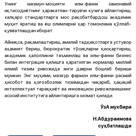
Унинг мазмун-моҳияти илм-фанни замонавий
иқтисодиётнинг ҳаракатлан-тирувчи кучига айлантириш,
халқаро стандартларга мос рақобатбардош академик
муҳит яратиш ва ёш олимларни ҳар томонлама қўллаб-
қувватлашдан иборат.
Айниқса, рақамлаштириш, амалий тадқиқотларга устувор
аҳамият бериш, бюрократик тўсиқларни қисқартириш,
академик ҳалолликни таъминлаш ва илм-фанни бизнес
билан интеграция қилишга қаратилган нормалар миллий
илмий тизим ривожида янги даврни бошлаб бериши
мумкин. Энг муҳими, мазкур фармон илм-фанни расмий
ҳисобот ва қоғозбозлик тизимидан чиқариб, ҳақиқий
интеллектуал тараққиёт ва инновацион ривожланишнинг
асосий институтига айлантиришга хизмат қилади.
ЎзА мухбири
Н.Абдураимова
суҳбатлашди