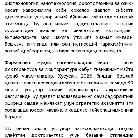
биотехнология, нанотехнология, робототехника ва озиқ-
овқат хавфсизлиги каби соҳалар давлат сиёсати
даражасида устувор илмий йўналиш сифатида эътироф
этилмоқда. Бу эса, илмий тадқиқотларнинг назарий
хусусиятдан амалий ва инновацион иқтисодиёт
эҳтиёжларига мос шаклга ўтишига хизмат қилади.
Бошқача айтганда, илм-фан иқтисодий тараққиётнинг
асосий драйверларидан бири сифатида қаралмоқда.
Фармоннинг муҳим янгиликларидан бири – таянч
докторантура ва докторантура қабул тизимининг қайта
кўриб чиқилганидир. Хусусан, 2026 йилдан бошлаб
давлат гранти асосидаги қабул квоталарининг камида 60
фоизи устувор илмий йўналишларга ажратилиши
белгиланди. Бу давлат маблағларининг самарадорлигини
ошириш ҳамда мамлакат учун стратегик аҳамиятга эга
соҳаларда юқори малакали кадрлар тайёрлаш имконини
беради.
Шу билан бирга, устувор ихтисосликларда таҳсил
олаётган докторантлар учун базавий стипендия