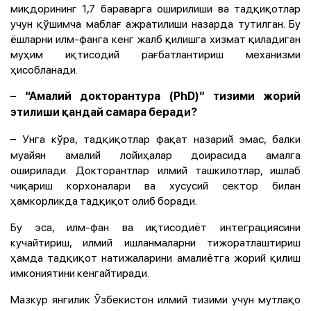
миқдорининг 1,7 бараварга оширилиши ва тадқиқотлар
учун қўшимча маблағ ажратилиши назарда тутилган. Бу
ёшларни илм-фанга кенг жалб қилишга хизмат қиладиган
муҳим иқтисодий рағбатлантириш механизми
ҳисобланади.
– “Амалий докторантура (PhD)” тизими жорий
этилиши қандай самара беради?
Унга кўра, тадқиқотлар фақат назарий эмас, балки
–
муайян амалий лойиҳалар доирасида амалга
оширилади. Докторантлар илмий ташкилотлар, ишлаб
чиқариш корхоналари ва хусусий сектор билан
ҳамкорликда тадқиқот олиб боради.
Бу эса, илм-фан ва иқтисодиёт интеграциясини
кучайтириш, илмий ишланмаларни тижоратлаштириш
ҳамда тадқиқот натижаларини амалиётга жорий қилиш
имкониятини кенгайтиради.
Мазкур янгилик Ўзбекистон илмий тизими учун мутлақо