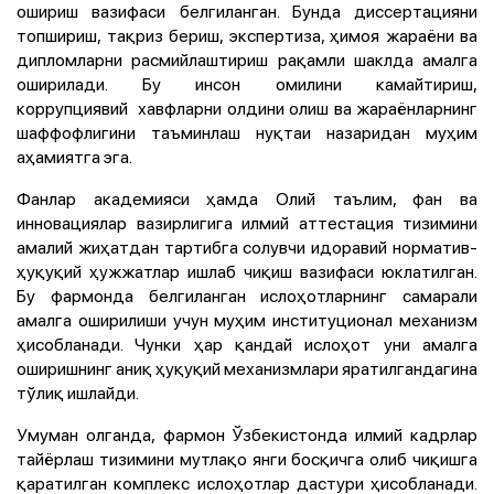
ошириш вазифаси белгиланган. Бунда диссертацияни
топшириш, тақриз бериш, экспертиза, ҳимоя жараёни ва
дипломларни расмийлаштириш рақамли шаклда амалга
оширилади. Бу инсон омилини камайтириш,
коррупциявий хавфларни олдини олиш ва жараёнларнинг
шаффофлигини таъминлаш нуқтаи назаридан муҳим
аҳамиятга эга.
Фанлар академияси ҳамда Олий таълим, фан ва
инновациялар вазирлигига илмий аттестация тизимини
амалий жиҳатдан тартибга солувчи идоравий норматив-
ҳуқуқий ҳужжатлар ишлаб чиқиш вазифаси юклатилган.
Бу фармонда белгиланган ислоҳотларнинг самарали
амалга оширилиши учун муҳим институционал механизм
ҳисобланади. Чунки ҳар қандай ислоҳот уни амалга
оширишнинг аниқ ҳуқуқий механизмлари яратилгандагина
тўлиқ ишлайди.
Умуман олганда, фармон Ўзбекистонда илмий кадрлар
тайёрлаш тизимини мутлақо янги босқичга олиб чиқишга
қаратилган комплекс ислоҳотлар дастури ҳисобланади.