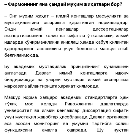
– Фармоннинг яна қандай муҳим жиҳатлари бор?
– Энг муҳим жиҳат – илмий кенгашлар масъулияти ва
мустақиллигини оширишга қаратилган нормалардир.
Энди илмий кенгашлар диссертациялар
экспертизасининг холис ва сифатли ўтказилиши, илмий
ишларда кўчирмачиликни аниқлаш ҳамда қабул қилинган
қарорларнинг асослилиги учун бевосита масъул этиб
белгиланмоқда.
Бу академик мустақиллик принципининг кучайишини
англатади. Давлат илмий кенгашларга ишонч
билдирмоқда ва уларни мустақил илмий экспертиза
марказига айлантиришга ҳаракат қилмоқда.
Мазкур норма халқаро академик стандартларга ҳам
тўлиқ мос келади. Ривожланган давлатларда
университет ва илмий кенгашлар диссертация сифати
учун мустақил жавобгар ҳисобланади. Давлат органлари
эса асосан мониторинг ва умумий тартибга солиш
функциясини амалга оширади. Шу нуқтаи