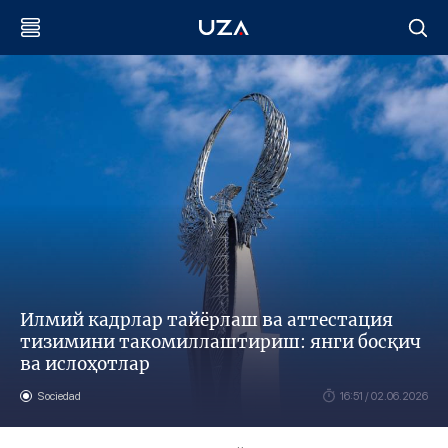
Илмий кадрлар тайёрлаш ва аттестация
тизимини такомиллаштириш: янги босқич
ва ислоҳотлар
Sociedad
16:51 / 02.06.2026