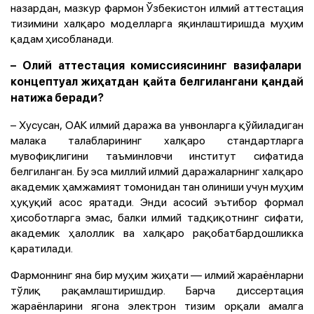
назардан, мазкур фармон Ўзбекистон илмий аттестация
тизимини халқаро моделларга яқинлаштиришда муҳим
қадам ҳисобланади.
– Олий аттестация комиссиясининг вазифалари
концептуал жиҳатдан қайта белгилангани қандай
натижа беради?
– Хусусан, ОАК илмий даража ва унвонларга қўйиладиган
малака талабларининг халқаро стандартларга
мувофиқлигини таъминловчи институт сифатида
белгиланган. Бу эса миллий илмий даражаларнинг халқаро
академик ҳамжамият томонидан тан олиниши учун муҳим
ҳуқуқий асос яратади. Энди асосий эътибор формал
ҳисоботларга эмас, балки илмий тадқиқотнинг сифати,
академик ҳалоллик ва халқаро рақобатбардошликка
қаратилади.
Фармоннинг яна бир муҳим жиҳати — илмий жараёнларни
тўлиқ рақамлаштиришдир. Барча диссертация
жараёнларини ягона электрон тизим орқали амалга