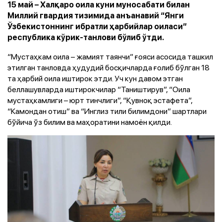
15 май – Халқаро оила куни муносабати билан
Миллий гвардия тизимида анъанавий “Янги
Ўзбекистоннинг ибратли ҳарбийлар оиласи”
республика кўрик-танлови бўлиб ўтди.
“Мустаҳкам оила – жамият таянчи” ғояси асосида ташкил
этилган танловда ҳудудий босқичларда ғолиб бўлган 18
та ҳарбий оила иштирок этди. Уч кун давом этган
беллашувларда иштирокчилар “Таништирув”, “Оила
мустаҳкамлиги – юрт тинчлиги”, “Қувноқ эстафета”,
“Камондан отиш” ва “Инглиз тили билимдони” шартлари
бўйича ўз билим ва маҳоратини намоён қилди.