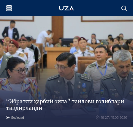
“Ибратли ҳарбий оила” танлови ғолиблари
тақдирланди
Sociedad
16:27 / 15.05.2026