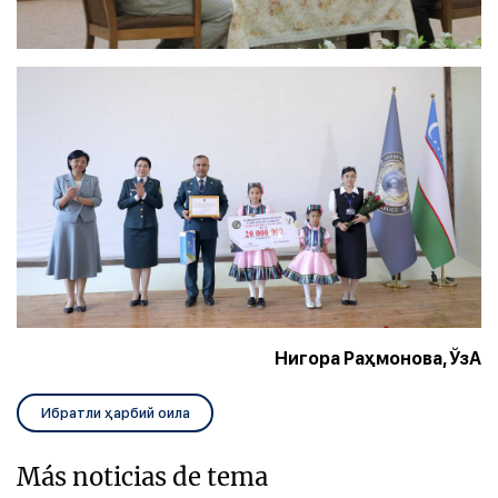
Нигора Раҳмонова, ЎзА
Ибратли ҳарбий оила
Más noticias de tema