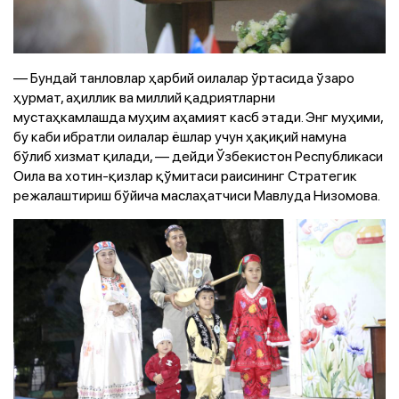
— Бундай танловлар ҳарбий оилалар ўртасида ўзаро
ҳурмат, аҳиллик ва миллий қадриятларни
мустаҳкамлашда муҳим аҳамият касб этади. Энг муҳими,
бу каби ибратли оилалар ёшлар учун ҳақиқий намуна
бўлиб хизмат қилади, — дейди Ўзбекистон Республикаси
Оила ва хотин-қизлар қўмитаси раисининг Стратегик
режалаштириш бўйича маслаҳатчиси Мавлуда Низомова.