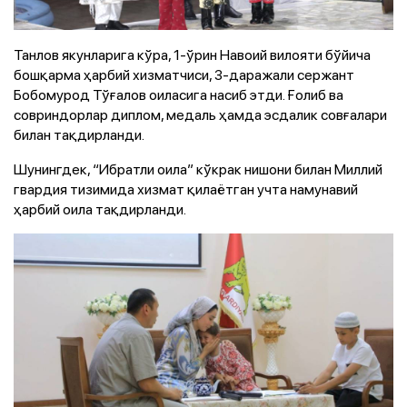
Танлов якунларига кўра, 1-ўрин Навоий вилояти бўйича
бошқарма ҳарбий хизматчиси, 3-даражали сержант
Бобомурод Тўғалов оиласига насиб этди. Ғолиб ва
совриндорлар диплом, медаль ҳамда эсдалик совғалари
билан тақдирланди.
Шунингдек, “Ибратли оила” кўкрак нишони билан Миллий
гвардия тизимида хизмат қилаётган учта намунавий
ҳарбий оила тақдирланди.