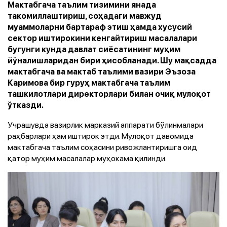
Мактабгача таълим тизимини янада
такомиллаштириш, соҳадаги мавжуд
муаммоларни бартараф этиш ҳамда хусусий
сектор иштирокини кенгайтириш масалалари
бугунги кунда давлат сиёсатининг муҳим
йўналишларидан бири ҳисобланади. Шу мақсадда
мактабгача ва мактаб таълими вазири Эъзоза
Каримова бир гуруҳ мактабгача таълим
ташкилотлари директорлари билан очиқ мулоқот
ўтказди.
Учрашувда вазирлик марказий аппарати бўлинмалари
раҳбарлари ҳам иштирок этди. Мулоқот давомида
мактабгача таълим соҳасини ривожлантиришга оид
қатор муҳим масалалар муҳокама қилинди.