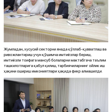
Жумладан, хусусий секторни янада қўллаб-қувватлаш ва
ривожлантириш учун қўшимча имтиёзлар бериш,
имтиёзли тоифага мансуб болаларни мактабгача таълим
ташкилотларига қабул қилиш, тарбиячиларнинг ойлик иш
ҳақини ошириш имкониятлари ҳақида фикр алмашилди.