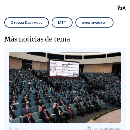
ЎзА
Эъзоза Каримова
МТТ
очиқ мулоқот
Más noticias de tema
Política
12:15 / 20.08.2021