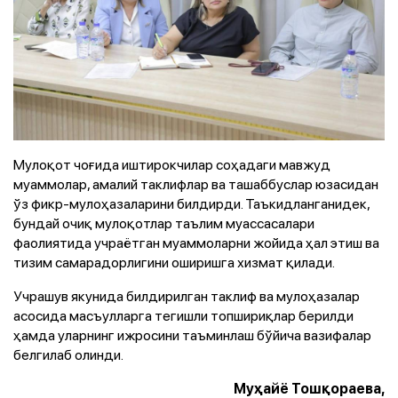
Мулоқот чоғида иштирокчилар соҳадаги мавжуд
муаммолар, амалий таклифлар ва ташаббуслар юзасидан
ўз фикр-мулоҳазаларини билдирди. Таъкидланганидек,
бундай очиқ мулоқотлар таълим муассасалари
фаолиятида учраётган муаммоларни жойида ҳал этиш ва
тизим самарадорлигини оширишга хизмат қилади.
Учрашув якунида билдирилган таклиф ва мулоҳазалар
асосида масъулларга тегишли топшириқлар берилди
ҳамда уларнинг ижросини таъминлаш бўйича вазифалар
белгилаб олинди.
Муҳайё Тошқораева,