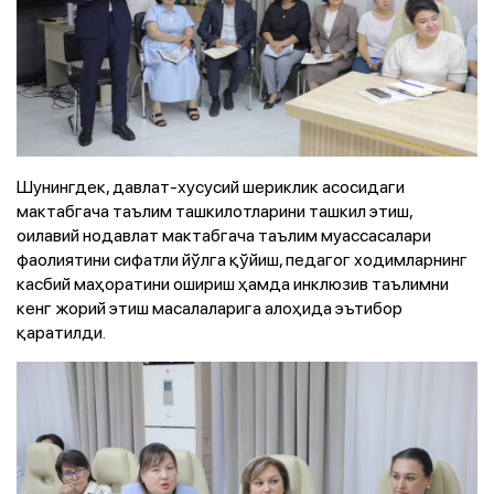
Шунингдек, давлат-хусусий шериклик асосидаги
мактабгача таълим ташкилотларини ташкил этиш,
оилавий нодавлат мактабгача таълим муассасалари
фаолиятини сифатли йўлга қўйиш, педагог ходимларнинг
касбий маҳоратини ошириш ҳамда инклюзив таълимни
кенг жорий этиш масалаларига алоҳида эътибор
қаратилди.