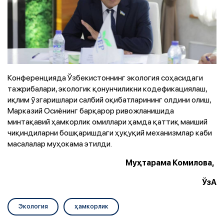
Конференцияда Ўзбекистоннинг экология соҳасидаги
тажрибалари, экологик қонунчиликни кодефикациялаш,
иқлим ўзгаришлари салбий оқибатларининг олдини олиш,
Марказий Осиёнинг барқарор ривожланишида
минтақавий ҳамкорлик омиллари ҳамда қаттиқ маиший
чиқиндиларни бошқаришдаги ҳуқуқий механизмлар каби
масалалар муҳокама этилди.
Муҳтарама Комилова,
ЎзА
Экология
ҳамкорлик