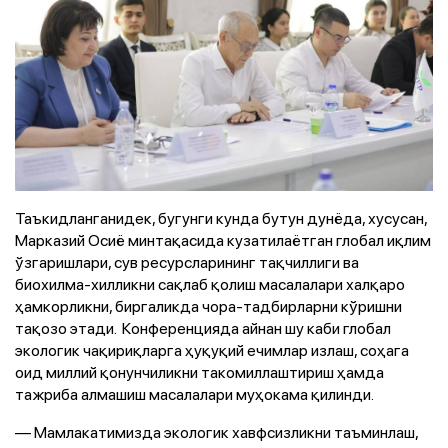
Таъкидланганидек, бугунги кунда бутун дунёда, хусусан,
Марказий Осиё минтақасида кузатилаётган глобал иқлим
ўзгаришлари, сув ресурсларининг тақчиллиги ва
биохилма-хилликни сақлаб қолиш масалалари халқаро
ҳамкорликни, биргаликда чора-тадбирларни кўришни
тақозо этади. Конференцияда айнан шу каби глобал
экологик чақириқларга ҳуқуқий ечимлар излаш, соҳага
оид миллий қонунчиликни такомиллаштириш ҳамда
тажриба алмашиш масалалари муҳокама қилинди.
— Мамлакатимизда экологик хавфсизликни таъминлаш,