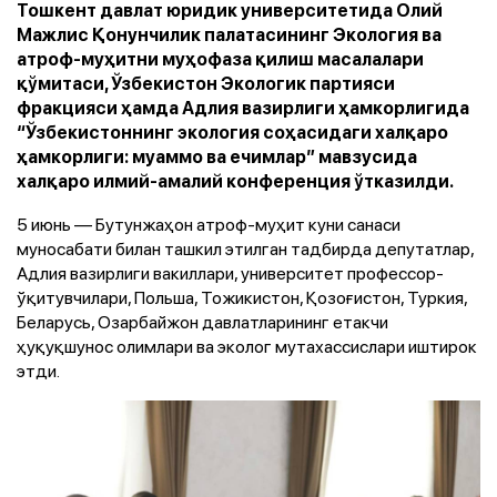
Тошкент давлат юридик университетида Олий
Мажлис Қонунчилик палатасининг Экология ва
атроф-муҳитни муҳофаза қилиш масалалари
қўмитаси, Ўзбекистон Экологик партияси
фракцияси ҳамда Адлия вазирлиги ҳамкорлигида
“Ўзбекистоннинг экология соҳасидаги халқаро
ҳамкорлиги: муаммо ва ечимлар” мавзусида
халқаро илмий-амалий конференция ўтказилди.
5 июнь — Бутунжаҳон атроф-муҳит куни санаси
муносабати билан ташкил этилган тадбирда депутатлар,
Адлия вазирлиги вакиллари, университет профессор-
ўқитувчилари, Польша, Тожикистон, Қозоғистон, Туркия,
Беларусь, Озарбайжон давлатларининг етакчи
ҳуқуқшунос олимлари ва эколог мутахассислари иштирок
этди.