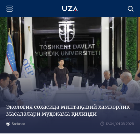
Экология соҳасида минтақавий ҳамкорлик
масалалари муҳокама қилинди
Sociedad
12:04 / 04.06.2026