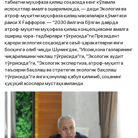
табиатни муҳофаза қилиш соҳасида кенг кўламли
ислоҳотлар амалга оширилмоқда, — деди Экология ва
атроф-муҳитни муҳофаза қилиш масалалари қўмитаси
раиси Х.Ғаффоров. — “2030 йилгача бўлган даврда
атроф-муҳитни муҳофаза қилиш концепциясини амалга
ошириш чора-тадбирлари тўғрисида”ги Президент
қарори экология соҳасидаги саъй-ҳаракатларни янги
босқичга олиб чиқди. Шунингдек, “Иссиқхона газларининг
чиқарилишини чеклаш тўғрисида”ги, “Экологик аудит
тўғрисида”ги, “Экологик экспертиза, атроф-муҳитга
таъсирни баҳолаш ва стратегик экологик баҳолаш
тўғрисида”ги янги қонунлар қабул қилиниб, соҳанинг
ҳуқуқий асослари мустаҳкамланди.