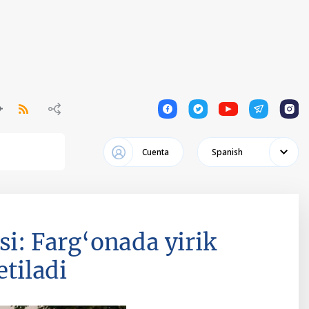
1
1
1
1
1
Cuenta
Spanish
si: Farg‘onada yirik
etiladi