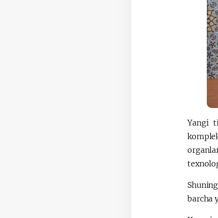
Yangi t
komplek
organla
texnolog
Shuning
barcha y