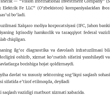
 sherik — “Vision International Investment Company” (S
 Elektrik Fe LLC” (O‘zbekiston) kompaniyalaridan ibora
as’ul bo‘ladi.
tuzilmasi Xalqaro moliya korporatsiyasi (IFC, Jahon ban
yaning Iqtisodiy hamkorlik va taraqqiyot federal vazirl
hlab chiqilgan.
naning ilg‘or diagnostika va davolash infratuzilmasi bil
orligini oshirib, xizmat ko‘rsatish sifatini yaxshilaydi
davlatlarga borishiga hojat qoldirmaydi.
yiha davlat va xususiy sektorning sog‘liqni saqlash sohas
 sifatida e’tirof etilmoqda, deyiladi
i saqlash vazirligi matbuot xizmati xabarida.