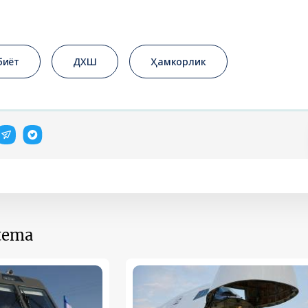
биёт
ДХШ
Ҳамкорлик
 tema