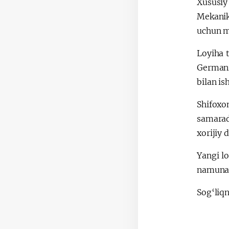
Xususiy
Mekanik
uchun m
Loyiha 
Germani
bilan is
Shifoxo
samarad
xorijiy 
Yangi lo
namunasi
Sog‘liqn