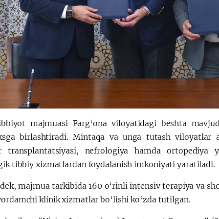
ibbiyot majmuasi Farg‘ona viloyatidagi beshta mavjud
sga birlashtiradi. Mintaqa va unga tutash viloyatlar ah
r transplantatsiyasi, nefrologiya hamda ortopediya yo
ik tibbiy xizmatlardan foydalanish imkoniyati yaratiladi.
dek, majmua tarkibida 160 o‘rinli intensiv terapiya va sh
ordamchi klinik xizmatlar bo‘lishi ko‘zda tutilgan.