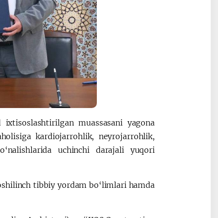
 ixtisoslashtirilgan muassasani yagona
olisiga kardiojarrohlik, neyrojarrohlik,
‘nalishlarida uchinchi darajali yuqori
oshilinch tibbiy yordam bo‘limlari hamda