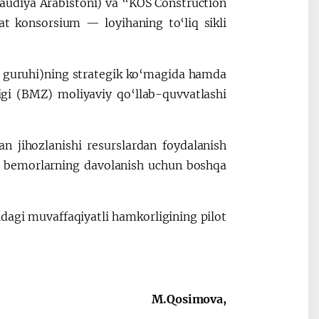
audiya Arabistoni) va “KOS Construction
t konsorsium — loyihaning to‘liq sikli
ki guruhi)ning strategik ko‘magida hamda
igi (BMZ) moliyaviy qo‘llab-quvvatlashi
an jihozlanishi resurslardan foydalanish
 va bemorlarning davolanish uchun boshqa
idagi muvaffaqiyatli hamkorligining pilot
M.Qosimova,