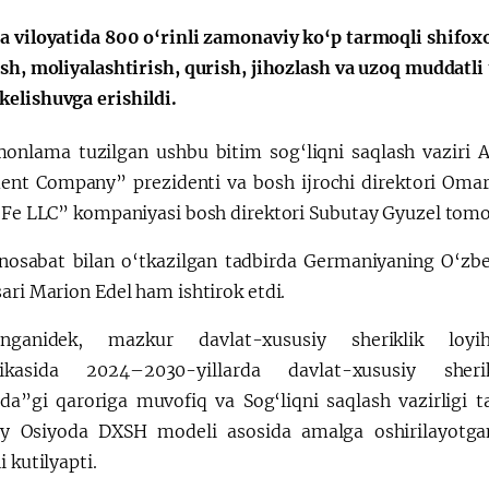
a viloyatida 800 o‘rinli zamonaviy ko‘p tarmoqli shifox
a"
ash, moliyalashtirish, qurish, jihozlash va uzoq muddatli
elishuvga erishildi.
onlama tuzilgan ushbu bitim sog‘liqni saqlash vaziri A
ent Company” prezidenti va bosh ijrochi direktori Oma
k Fe LLC” kompaniyasi bosh direktori Subutay Gyuzel tom
osabat bilan o‘tkazilgan tadbirda Germaniyaning O‘zbek
ari Marion Edel ham ishtirok etdi.
langanidek, mazkur davlat-xususiy sheriklik loyi
likasida 2024–2030-yillarda davlat-xususiy sherikl
sida”gi qaroriga muvofiq va Sog‘liqni saqlash vazirligi
y Osiyoda DXSH modeli asosida amalga oshirilayotgan 
i kutilyapti.