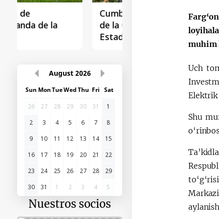
Cumbre Samarkanda
La primera Cumbre
Farg‘on
de la Organización de
"Asia Central - Chin
loyihal
Estados Túrquicos
muhim k
Uch tom
August
2026
Investm
Sun
Mon
Tue
Wed
Thu
Fri
Sat
Elektri
26
27
28
29
30
31
1
Shu mun
2
3
4
5
6
7
8
o‘rinbos
9
10
11
12
13
14
15
Ta’kid
16
17
18
19
20
21
22
Respub
23
24
25
26
27
28
29
to‘g‘ri
30
31
1
2
3
4
5
Markazi
Nuestros socios
aylanish