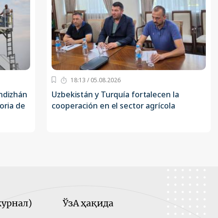
18:13 / 05.08.2026
Andizhán
Uzbekistán y Turquía fortalecen la
oria de
cooperación en el sector agrícola
урнал)
ЎзА ҳақида