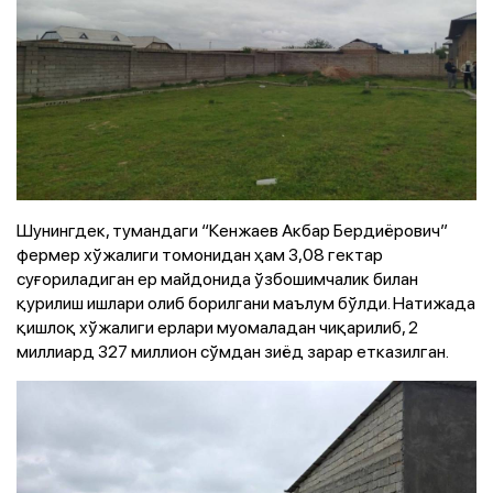
Шунингдек, тумандаги “Кенжаев Акбар Бердиёрович”
фермер хўжалиги томонидан ҳам 3,08 гектар
суғориладиган ер майдонида ўзбошимчалик билан
қурилиш ишлари олиб борилгани маълум бўлди. Натижада
қишлоқ хўжалиги ерлари муомаладан чиқарилиб, 2
миллиард 327 миллион сўмдан зиёд зарар етказилган.