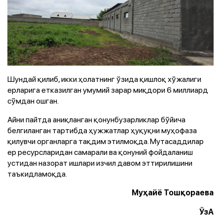
Шундай қилиб, икки ҳолатнинг ўзида қишлоқ хўжалиги
ерларига етказилган умумий зарар миқдори 6 миллиард
сўмдан ошган.
Айни пайтда аниқланган қонунбузарликлар бўйича
белгиланган тартибда ҳужжатлар ҳуқуқни муҳофаза
қилувчи органларга тақдим этилмоқда. Мутасаддилар
ер ресурсларидан самарали ва қонуний фойдаланиш
устидан назорат ишлари изчил давом эттирилишини
таъкидламоқда.
Муҳайё Тошқораева
ЎзА