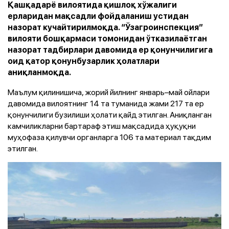
Қашқадарё вилоятида қишлоқ хўжалиги
ерларидан мақсадли фойдаланиш устидан
назорат кучайтирилмоқда. “Ўзагроинспекция”
вилояти бошқармаси томонидан ўтказилаётган
назорат тадбирлари давомида ер қонунчилигига
оид қатор қонунбузарлик ҳолатлари
аниқланмоқда.
Маълум қилинишича, жорий йилнинг январь–май ойлари
давомида вилоятнинг 14 та туманида жами 217 та ер
қонунчилиги бузилиши ҳолати қайд этилган. Аниқланган
камчиликларни бартараф этиш мақсадида ҳуқуқни
муҳофаза қилувчи органларга 106 та материал тақдим
этилган.