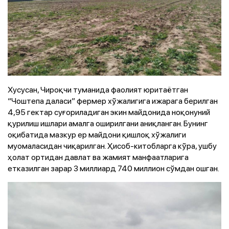
Хусусан, Чироқчи туманида фаолият юритаётган
“Чоштепа даласи” фермер хўжалигига ижарага берилган
4,95 гектар суғориладиган экин майдонида ноқонуний
қурилиш ишлари амалга оширилгани аниқланган. Бунинг
оқибатида мазкур ер майдони қишлоқ хўжалиги
муомаласидан чиқарилган. Ҳисоб-китобларга кўра, ушбу
ҳолат ортидан давлат ва жамият манфаатларига
етказилган зарар 3 миллиард 740 миллион сўмдан ошган.