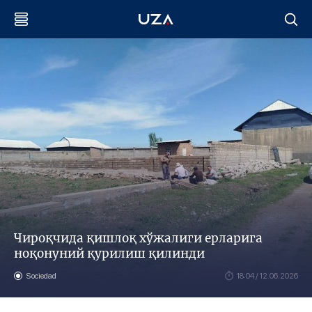
Чироқчида қишлоқ хўжалиги ерларига
ноқонуний қурилиш қилинди
Sociedad
18:04 / 12.06.2026