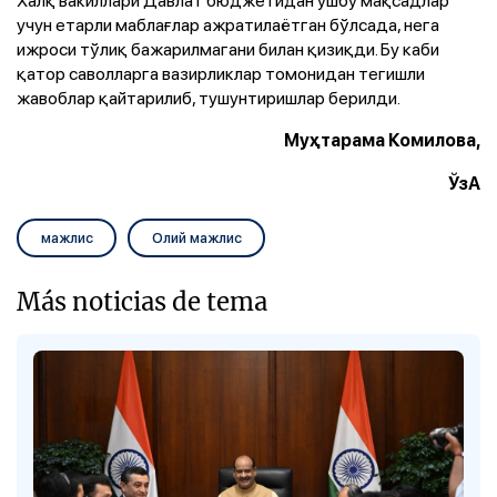
Халқ вакиллари Давлат бюджетидан ушбу мақсадлар
учун етарли маблағлар ажратилаётган бўлсада, нега
ижроси тўлиқ бажарилмагани билан қизиқди. Бу каби
қатор саволларга вазирликлар томонидан тегишли
жавоблар қайтарилиб, тушунтиришлар берилди.
Муҳтарама Комилова,
ЎзА
мажлис
Олий мажлис
Más noticias de tema