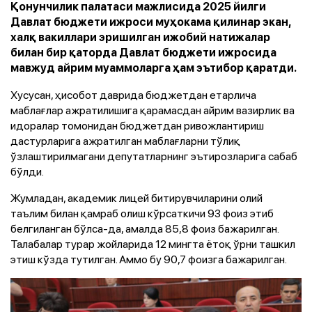
Қонунчилик палатаси мажлисида 2025 йилги
Давлат бюджети ижроси муҳокама қилинар экан,
халқ вакиллари эришилган ижобий натижалар
билан бир қаторда Давлат бюджети ижросида
мавжуд айрим муаммоларга ҳам эътибор қаратди.
Хусусан, ҳисобот даврида бюджетдан етарлича
маблағлар ажратилишига қарамасдан айрим вазирлик ва
идоралар томонидан бюджетдан ривожлантириш
дастурларига ажратилган маблағларни тўлиқ
ўзлаштирилмагани депутатларнинг эътирозларига сабаб
бўлди.
Жумладан, академик лицей битирувчиларини олий
таълим билан қамраб олиш кўрсаткичи 93 фоиз этиб
белгиланган бўлса-да, амалда 85,8 фоиз бажарилган.
Талабалар турар жойларида 12 мингта ётоқ ўрни ташкил
этиш кўзда тутилган. Аммо бу 90,7 фоизга бажарилган.