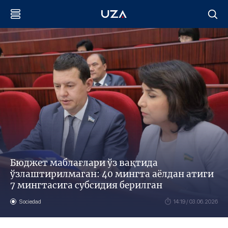
Бюджет маблағлари ўз вақтида
ўзлаштирилмаган: 40 мингта аёлдан атиги
7 мингтасига субсидия берилган
Sociedad
14:19 / 03.06.2026