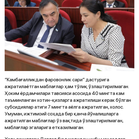
“Камбағалликдан фаровонлик сари” дастурига
ажратилаётган маблағлар ҳам тўлиқ ўзлаштирилмаган.
Ҳоким ёрдамчилари тавсияси асосида 40 мингта кам
таъминланган хотин-қизларга ажратилиши керак бўлган
субсидиялар атиги 7 мингта аёлга ажратилган, холос.
Умуман, ижтимоий соҳада бир қанча йўналишларга
ажратилган маблағлар ўз вақтида ўзлаштирилмаган,
маблағлар эгаларига етказилмаган.