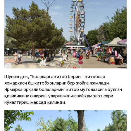
Шунингдек, “Болаларга китоб беринг” китоблар
ярмаркаси ёш китобхонларни бир жойга жамлади.
Ярмарка орқали болаларнинг китоб мутолаасига бўлган
қизиқишини ошириш, уларни маънавий камолот сари
йўналтириш мақсад қилинди.