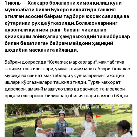
1 июнь — Халқаро болаларни ҳимоя қилиш куни
муносабати билан Бухоро вилоятида ташкил
этилган асосий байрам тадбири юксак савияда ва
кўтаринки руҳда ўтказилди. Болажонларнинг
қувончли кулгиси, ранг-баранг чиқишлар,
қизиқарли лойиҳалар ҳамда ижодий ташаббуслар
билан безатилган байрам майдони ҳақиқий
шодиёна масканига айланди.
Байрам доирасида “Келажак марказлари”, мактабгача
таълим ташкилотлари, умумтаълим мактаблари, болалар
мусиқа ва санъат мактаблари ўқувчиларининг ижодий
ишлари кўргазмалари ташкил этилди. Турли маҳорат
дарслари, амалий машғулотлар ва расмлар танловлари
орқали ёшларнинг билим ва қобилиятлари намоён бўлди.