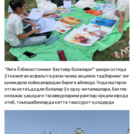
“Янги Ўзбекистоннинг бахтиёр болалари!” шиори остида
ўтказилган асфальтга расм чизиш акцияси тадбирнинг энг
қизиқарли лойиҳаларидан бирига айланди. Унда иштирок
этган истеъдодли болалар ўз орзу-интилишлари, бахтли
келажак ҳақидаги тасаввурларини ранглар орқали ифода
этиб, томошабинларда катта таассурот қолдирди.