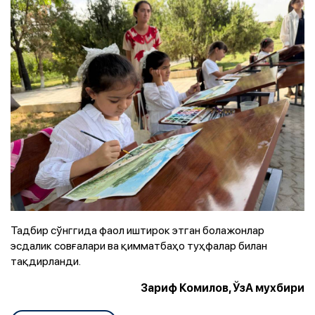
Тадбир сўнггида фаол иштирок этган болажонлар
эсдалик совғалари ва қимматбаҳо туҳфалар билан
тақдирланди.
Зариф Комилов, ЎзА мухбири