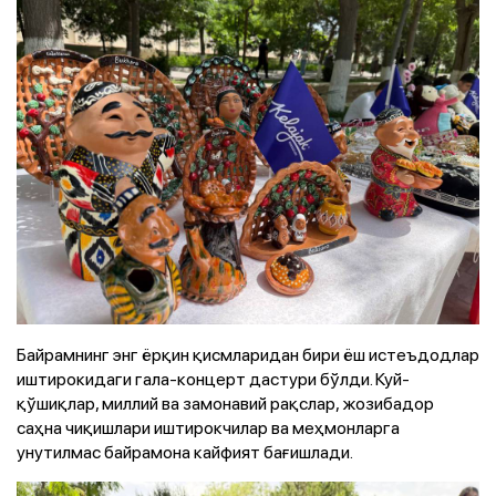
Байрамнинг энг ёрқин қисмларидан бири ёш истеъдодлар
иштирокидаги гала-концерт дастури бўлди. Куй-
қўшиқлар, миллий ва замонавий рақслар, жозибадор
саҳна чиқишлари иштирокчилар ва меҳмонларга
унутилмас байрамона кайфият бағишлади.