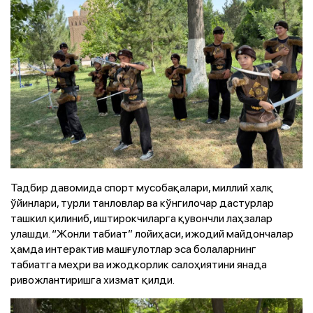
Тадбир давомида спорт мусобақалари, миллий халқ
ўйинлари, турли танловлар ва кўнгилочар дастурлар
ташкил қилиниб, иштирокчиларга қувончли лаҳзалар
улашди. “Жонли табиат” лойиҳаси, ижодий майдончалар
ҳамда интерактив машғулотлар эса болаларнинг
табиатга меҳри ва ижодкорлик салоҳиятини янада
ривожлантиришга хизмат қилди.