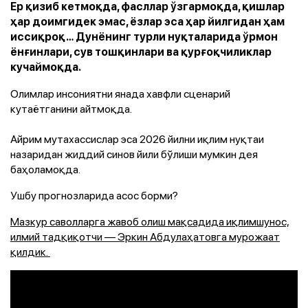
Ер қизиб кетмоқда, фасллар ўзгармоқда, қишлар
ҳар доимгидек эмас, ёзлар эса ҳар йилгидан ҳам
иссиқроқ… Дунёнинг турли нуқталарида ўрмон
ёнғинлари, сув тошқинлари ва қурғоқчиликлар
кучаймоқда.
Олимлар инсониятни янада хавфли сценарий
кутaётганини айтмоқда.
Айрим мутахассислар эса 2026 йилни иқлим нуқтаи
назаридан жиддий синов йили бўлиши мумкин дея
баҳоламоқда.
Ушбу прогнозларида асос борми?
Мазкур саволларга жавоб олиш мақсадида иқлимшунос,
илмий тадқиқотчи — Эркин Абдулаҳатовга мурожаат
қилдик.