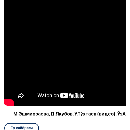
М.Эшмирзаева, Д.Якубов, У.Тўхтаев (видео), ЎзА
Ер сайёраси