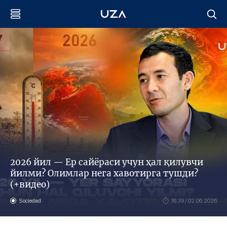
2026 йил — Ер сайёраси учун ҳал қилувчи
йилми? Олимлар нега хавотирга тушди?
(+видео)
Sociedad
16:39 / 02.06.2026