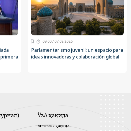
09:00 / 07.08.2026
iada
Parlamentarismo juvenil: un espacio para
 primera
ideas innovadoras y colaboración global
урнал)
ЎзА ҳақида
Агентлик ҳақида