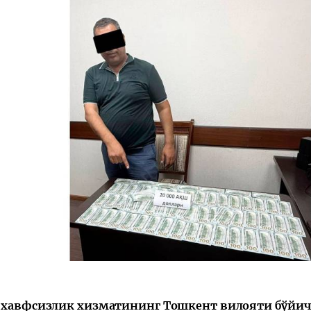
 хавфсизлик хизматининг Тошкент вилояти бўйич