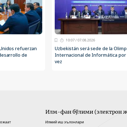
10:07 / 07.08.2026
 Unidos refuerzan
Uzbekistán será sede de la Olimp
desarrollo de
Internacional de Informática por
vez
Илм-фан бўлими (электрон ж
рожаат
Илмий иш эълонлари