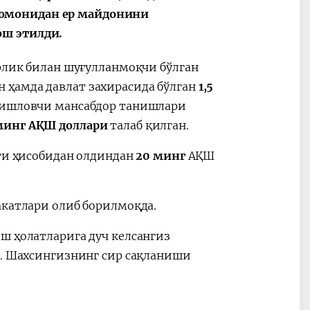
томонидан ер майдонини
ош этилди.
орлик билан шуғулланмоқчи бўлган
 ҳамда давлат захирасида бўлган
1,5
 ишловчи мансабдор танишлари
минг АҚШ доллари
талаб қилган.
ағи ҳисобидан олдиндан
20 минг
АҚШ
акатлари олиб борилмоқда.
ш ҳолатларига дуч келсангиз
г. Шахсингизнинг сир сақланиши