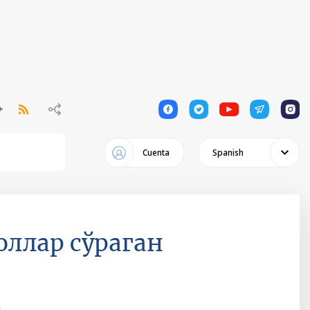
1
1
1
1
1
Cuenta
Spanish
доллар сўраган