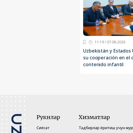
11:19 / 07.08.2026
Uzbekistán y Estados
su cooperación en el 
contenido infantil
Рукнлар
Хизматлар
Сиёсат
Тадбирлар ёритиш учун му