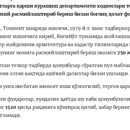
ларга қарши курашиш департаменти ходимлари 
ний расмийлаштириб бериш билан боғлиқ ҳолат ф
a"
н, Тошкент шаҳрида яшовчи, 1979 й.т. шахс тадбирк
нинг ишончига кириб, Янгийўл туманида жойлашган
ер майдонини архитектура ва кадастр тизимларида
 унинг номига расмийлаштириб бериш эвазига
750 
лган тезкор тадбирда қонунбузар сўралган пул мабл
ини олган вақтида ашёвий далиллар билан ушланди.
а унга нисбатан жиноят иши қўзғатилиб, тергов ҳар
ли фуқаролар, кундалик ҳаётда шу каби қонунбузили
нг
1520
қисқа рақамига қўнғироқ қилиб, хабар берин
тланади.