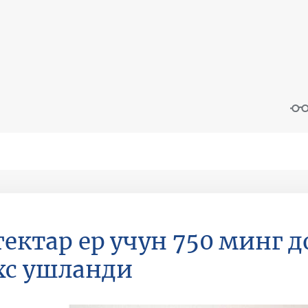
 гектар ер учун 750 минг 
хс ушланди