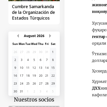
жиноят
Cumbre Samarkanda
La primera Cumbre
ноқону
de la Organización de
"Asia Central - Chin
Estados Túrquicos
Хусуса
фуқаро
August
2026
гектар
орқали
Sun
Mon
Tue
Wed
Thu
Fri
Sat
26
27
28
29
30
31
1
Ўткази
2
3
4
5
6
7
8
доллар
9
10
11
12
13
14
15
Ҳозирд
16
17
18
19
20
21
22
Ҳурмат
23
24
25
26
27
28
29
ДХХ
ни
30
31
1
2
3
4
5
кафола
Nuestros socios