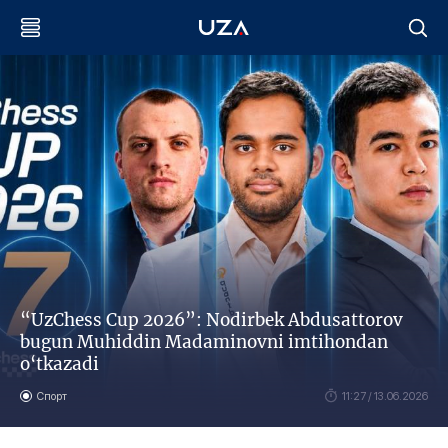
“UzChess Cup 2026”: Nodirbek Abdusattorov
bugun Muhiddin Madaminovni imtihondan
o‘tkazadi
Спорт
11:27 / 13.06.2026