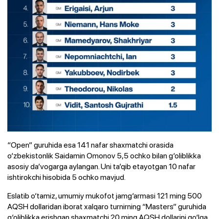
“Open” guruhida esa 141 nafar shaxmatchi orasida
o‘zbekistonlik Saidamin Omonov 5,5 ochko bilan g‘oliblikka
asosiy da’vogarga aylangan. Uni ta’qib etayotgan 10 nafar
ishtirokchi hisobida 5 ochko mavjud.
Eslatib o‘tamiz, umumiy mukofot jamg‘armasi 121 ming 500
AQSH dollaridan iborat xalqaro turnirning “Masters” guruhida
g‘oliblikka erishgan shaxmatchi 20 ming AQSH dollarini qo‘lga