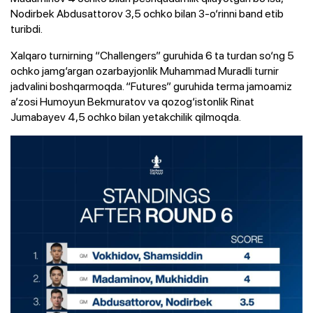
Nodirbek Abdusattorov 3,5 ochko bilan 3-o‘rinni band etib
turibdi.
Xalqaro turnirning “Challengers” guruhida 6 ta turdan so‘ng 5
ochko jamg‘argan ozarbayjonlik Muhammad Muradli turnir
jadvalini boshqarmoqda. “Futures” guruhida terma jamoamiz
a’zosi Humoyun Bekmuratov va qozog‘istonlik Rinat
Jumabayev 4,5 ochko bilan yetakchilik qilmoqda.