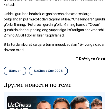
kiritadi.
Ushbu guruhda ishtirok etgan barcha shaxmatchilarga
belgilangan pul mukofotlari taqdim etilsa, “Challengers” guruhi
g‘olibi 6 ming, “Futures” guruhi g‘olibi 4 ming hamda “Open”
guruhida shohsupaning eng yuqorisiga ko‘tarilgan shaxmatchi
2 ming AQSH dollari bilan taqdirlanadi.
9 ta turdan iborat xalqaro turnir musobaqalari 15-iyunga qadar
davom etadi.
T.Ro‘ziyev, O‘zA
Шахмат
UzChess Cup 2026
Другие новости по теме