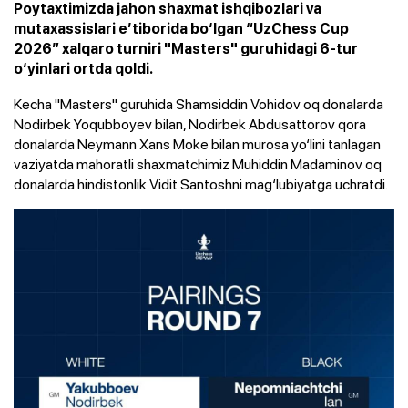
Poytaxtimizda jahon shaxmat ishqibozlari va
mutaxassislari e’tiborida bo‘lgan “UzChess Cup
2026” xalqaro turniri "Masters" guruhidagi 6-tur
o‘yinlari ortda qoldi.
Kecha "Masters" guruhida Shamsiddin Vohidov oq donalarda
Nodirbek Yoqubboyev bilan, Nodirbek Abdusattorov qora
donalarda Neymann Xans Moke bilan murosa yo‘lini tanlagan
vaziyatda mahoratli shaxmatchimiz Muhiddin Madaminov oq
donalarda hindistonlik Vidit Santoshni mag‘lubiyatga uchratdi.