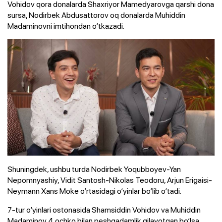
Vohidov qora donalarda Shaxriyor Mamedyarovga qarshi dona
sursa, Nodirbek Abdusattorov oq donalarda Muhiddin
Madaminovni imtihondan o‘tkazadi.
Shuningdek, ushbu turda Nodirbek Yoqubboyev-Yan
Nepomnyashiy, Vidit Santosh-Nikolas Teodoru, Arjun Erigaisi-
Neymann Xans Moke o‘rtasidagi o‘yinlar bo‘lib o‘tadi.
7-tur o‘yinlari ostonasida Shamsiddin Vohidov va Muhiddin
Madaminov 4 ochko bilan peshqadamlik qilayotgan bo‘lsa,