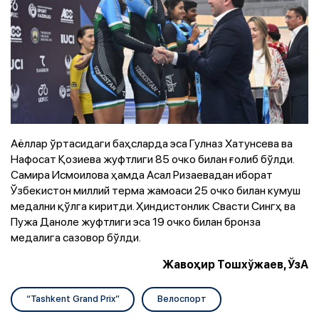
Аёллар ўртасидаги баҳсларда эса Гулназ Хатунсева ва
Нафосат Қозиева жуфтлиги 85 очко билан ғолиб бўлди.
Самира Исмоилова ҳамда Асал Ризаевадан иборат
Ўзбекистон миллий терма жамоаси 25 очко билан кумуш
медални қўлга киритди. Ҳиндистонлик Свасти Сингҳ ва
Пужа Даноле жуфтлиги эса 19 очко билан бронза
медалига сазовор бўлди.
Жавоҳир Тошхўжаев, ЎзА
“Tashkent Grand Prix”
Велоспорт