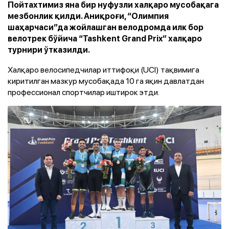
Пойтахтимиз яна бир нуфузли халқаро мусобақага
мезбонлик қилди. Аниқроғи, “Олимпия
шаҳарчаси”да жойлашган велодромда илк бор
велотрек бўйича “Tashkent Grand Prix” халқаро
турнири ўтказилди.
Халқаро велосипедчилар иттифоқи (UCI) тақвимига
киритилган мазкур мусобақада 10 га яқин давлатдан
профессионал спортчилар иштирок этди.