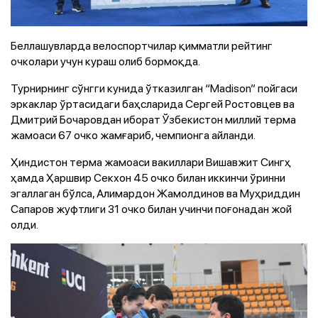
Беллашувларда велоспортчилар қимматли рейтинг
очколари учун кураш олиб бормоқда.
Турнирнинг сўнгги кунида ўтказилган “Madison” пойгаси
эркаклар ўртасидаги баҳсларида Сергей Ростовцев ва
Дмитрий Бочаровдан иборат Ўзбекистон миллий терма
жамоаси 67 очко жамғариб, чемпионга айланди.
Ҳиндистон терма жамоаси вакиллари Вишавжит Сингҳ
ҳамда Ҳаршвир Секхон 45 очко билан иккинчи ўринни
эгаллаган бўлса, Алимардон Жамолдинов ва Муҳриддин
Сапаров жуфтлиги 31 очко билан учинчи поғонадан жой
олди.