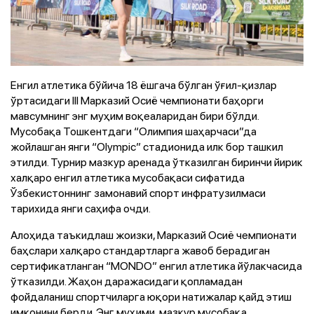
Енгил атлетика бўйича 18 ёшгача бўлган ўғил-қизлар
ўртасидаги III Марказий Осиё чемпионати баҳорги
мавсумнинг энг муҳим воқеаларидан бири бўлди.
Мусобақа Тошкентдаги “Олимпия шаҳарчаси”да
жойлашган янги “Olympic” стадионида илк бор ташкил
этилди. Турнир мазкур аренада ўтказилган биринчи йирик
халқаро енгил атлетика мусобақаси сифатида
Ўзбекистоннинг замонавий спорт инфратузилмаси
тарихида янги саҳифа очди.
Алоҳида таъкидлаш жоизки, Марказий Осиё чемпионати
баҳслари халқаро стандартларга жавоб берадиган
сертификатланган “MONDO” енгил атлетика йўлакчасида
ўтказилди. Жаҳон даражасидаги қопламадан
фойдаланиш спортчиларга юқори натижалар қайд этиш
имконини берди. Энг муҳими, мазкур мусобақа