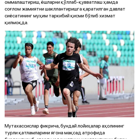
оммалаштириш, ёшларни қўллаб-қувватлаш ҳамда
соғлом жамиятни шакллантиришга қаратилган давлат
сиёсатининг муҳим таркибий қисми бўлиб хизмат
қилмоқда.
Мутахассислар фикрича, бундай лойиҳалар аҳолининг
турли қатламларини ягона мақсад атрофида