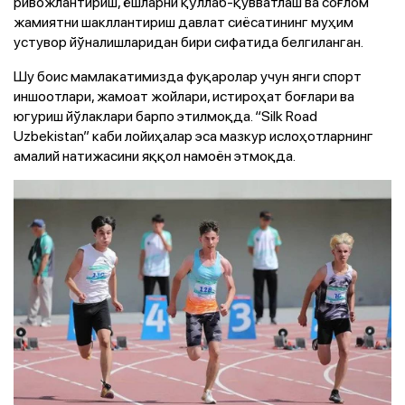
ривожлантириш, ёшларни қўллаб-қувватлаш ва соғлом
жамиятни шакллантириш давлат сиёсатининг муҳим
устувор йўналишларидан бири сифатида белгиланган.
Шу боис мамлакатимизда фуқаролар учун янги спорт
иншоотлари, жамоат жойлари, истироҳат боғлари ва
югуриш йўлаклари барпо этилмоқда. “Silk Road
Uzbekistan” каби лойиҳалар эса мазкур ислоҳотларнинг
амалий натижасини яққол намоён этмоқда.