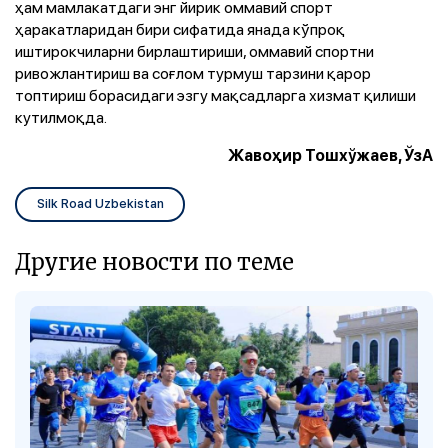
ҳам мамлакатдаги энг йирик оммавий спорт
ҳаракатларидан бири сифатида янада кўпроқ
иштирокчиларни бирлаштириши, оммавий спортни
ривожлантириш ва соғлом турмуш тарзини қарор
топтириш борасидаги эзгу мақсадларга хизмат қилиши
кутилмоқда.
Жавоҳир Тошхўжаев, ЎзА
Silk Road Uzbekistan
Другие новости по теме