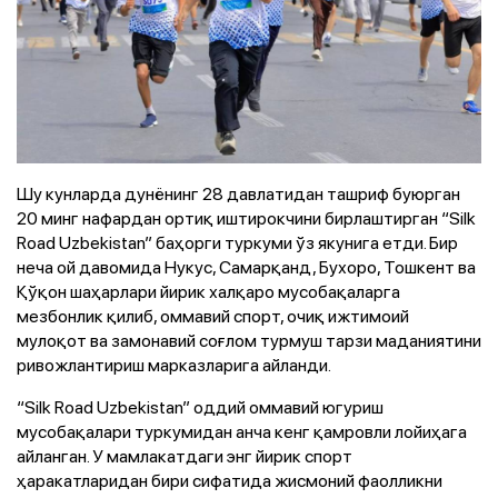
Шу кунларда дунёнинг 28 давлатидан ташриф буюрган
20 минг нафардан ортиқ иштирокчини бирлаштирган “Silk
Road Uzbekistan” баҳорги туркуми ўз якунига етди. Бир
неча ой давомида Нукус, Самарқанд, Бухоро, Тошкент ва
Қўқон шаҳарлари йирик халқаро мусобақаларга
мезбонлик қилиб, оммавий спорт, очиқ ижтимоий
мулоқот ва замонавий соғлом турмуш тарзи маданиятини
ривожлантириш марказларига айланди.
“Silk Road Uzbekistan” оддий оммавий югуриш
мусобақалари туркумидан анча кенг қамровли лойиҳага
айланган. У мамлакатдаги энг йирик спорт
ҳаракатларидан бири сифатида жисмоний фаолликни