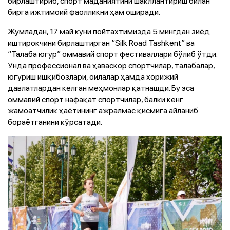
бирлаштириб, спорт маданиятини шакллантириш билан
бирга ижтимоий фаолликни ҳам оширади.
Жумладан, 17 май куни пойтахтимизда 5 мингдан зиёд
иштирокчини бирлаштирган “Silk Road Tashkent” ва
“Талаба югур” оммавий спорт фестиваллари бўлиб ўтди.
Унда профессионал ва ҳаваскор спортчилар, талабалар,
югуриш ишқибозлари, оилалар ҳамда хорижий
давлатлардан келган меҳмонлар қатнашди. Бу эса
оммавий спорт нафақат спортчилар, балки кенг
жамоатчилик ҳаётининг ажралмас қисмига айланиб
бораётганини кўрсатади.