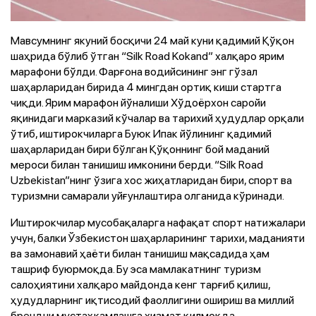
Мавсумнинг якуний босқичи 24 май куни қадимий Қўқон
шаҳрида бўлиб ўтган “Silk Road Kokand” халқаро ярим
марафони бўлди. Фарғона водийсининг энг гўзал
шаҳарларидан бирида 4 мингдан ортиқ киши стартга
чиқди. Ярим марафон йўналиши Хўдоёрхон саройи
яқинидаги марказий кўчалар ва тарихий ҳудудлар орқали
ўтиб, иштирокчиларга Буюк Ипак йўлининг қадимий
шаҳарларидан бири бўлган Қўқоннинг бой маданий
мероси билан танишиш имконини берди. “Silk Road
Uzbekistan”нинг ўзига хос жиҳатларидан бири, спорт ва
туризмни самарали уйғунлаштира олганида кўринади.
Иштирокчилар мусобақаларга нафақат спорт натижалари
учун, балки Ўзбекистон шаҳарларининг тарихи, маданияти
ва замонавий ҳаёти билан танишиш мақсадида ҳам
ташриф буюрмоқда. Бу эса мамлакатнинг туризм
салоҳиятини халқаро майдонда кенг тарғиб қилиш,
ҳудудларнинг иқтисодий фаоллигини ошириш ва миллий
брендни мустаҳкамлашга хизмат қилмоқда.