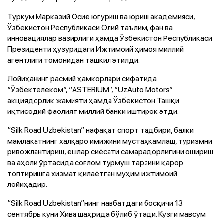
Туркум Марказий Осиё югуриш ва юриш академияси,
Ўзбекистон Республикаси Олий таълим, фан ва
инновациялар вазирлиги ҳамда Ўзбекистон Республикаси
Президенти ҳузуридаги Ижтимоий ҳимоя миллий
агентлиги томонидан ташкил этилди.
Лойиҳанинг расмий ҳамкорлари сифатида
“Ўзбектелеком”, “ASTERIUM”, “UzAuto Motors”
акциядорлик жамияти ҳамда Ўзбекистон Ташқи
иқтисодий фаолият миллий банки иштирок этди.
“Silk Road Uzbekistan” нафақат спорт тадбири, балки
мамлакатнинг халқаро имижини мустаҳкамлаш, туризмни
ривожлантириш, ёшлар сиёсати самарадорлигини ошириш
ва аҳоли ўртасида соғлом турмуш тарзини қарор
топтиришга хизмат қилаётган муҳим ижтимоий
лойиҳадир.
“Silk Road Uzbekistan”нинг навбатдаги босқичи 13
сентябрь куни Хива шаҳрида бўлиб ўтади. Кузги мавсум