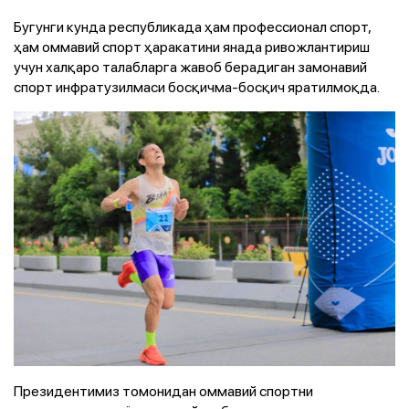
Бугунги кунда республикада ҳам профессионал спорт,
ҳам оммавий спорт ҳаракатини янада ривожлантириш
учун халқаро талабларга жавоб берадиган замонавий
спорт инфратузилмаси босқичма-босқич яратилмоқда.
Президентимиз томонидан оммавий спортни