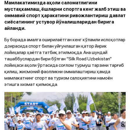
Мамлакатимизда аҳоли саломатлигини
мустаҳкамлаш, ёшларни спортга кенг жалб этиш ва
оммавий спорт ҳаракатини ривожлантириш давлат
сиёсатининг устувор йўналишларидан бирига
айланди.
Бу борада амалга оширилаётган кенг кўламли ислоҳотлар
доирасида спорт билан уйғунлашган қатор йирик
лойиҳалар ҳаётга татбиқ этилмоқда. Ана шундай
ташаббуслардан бири бўлган “Silk Road Uzbekistan”
лойиҳаси аҳоли ўртасида соғлом турмуш тарзини тарғиб
қилиш, жисмоний фаолликни оммалаштириш ҳамда
мамлакатнинг спорт ва туризм салоҳиятини намоён
этишга хизмат қилмоқда.