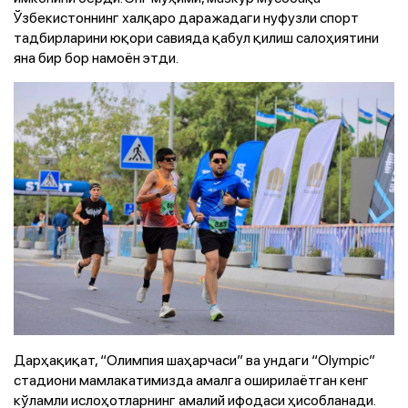
Ўзбекистоннинг халқаро даражадаги нуфузли спорт
тадбирларини юқори савияда қабул қилиш салоҳиятини
яна бир бор намоён этди.
Дарҳақиқат, “Олимпия шаҳарчаси” ва ундаги “Olympic”
стадиони мамлакатимизда амалга оширилаётган кенг
кўламли ислоҳотларнинг амалий ифодаси ҳисобланади.