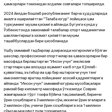
ҳамкорлари томонидан эсдалик совғалари топширилди.
2024 йилдан бошлаб республиканинг барча ҳудудларида
амалга оширилаётган “Талаба югур” лойиҳаси ҳам
туркумнинг муҳим қисмига айланди. Бугунги кунда у
Ўзбекистонда замонавий талабалар спорт маданиятини
шакллантиришга хизмат қилаётган муҳим
ташаббуслардан бири ҳисобланади.
Ушбу оммавий тадбирлар доирасида ногиронлиги бўлган
шахслар, профессионал спортчилар ва ҳаваскорларни бир
масофада бирлаштирган “Инсон учун” инклюзив
стартлари ҳам алоҳида аҳамият касб этди. Қўллаб-
қувватлаш, эътибор ва ҳар бир иштирокчи учун тенг
имкониятлар яратиш лойиҳанинг асосий қадриятларига
айланди. “Инсон учун” оммавий югуриш мусобақалари
рамзий бир километр масофада ўтказилди. Соврин
жамғармаси тўрт тоифа бўйича тақсимланиб, биринчи
ўрин соҳибларига 3 миллион сўм, иккинчи ўрин эгаларига
2 миллион сўм, учинчи ўрин соҳибларига эса 1 миллион
сўмдан мукофот пули топширилди.