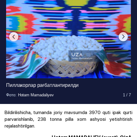
Пиллакорлар рағбатлантирилди
Фото
Фото
Фото
Фото
Фото
Фото
Фото
:
:
:
:
:
:
:
Hotam Mamadaliyev
Hotam Mamadaliyev
Hotam Mamadaliyev
Hotam Mamadaliyev
Hotam Mamadaliyev
Hotam Mamadaliyev
Hotam Mamadaliyev
1
1
1
1
1
1
1
/
/
/
/
/
/
/
7
7
7
7
7
7
7
Bildirilishicha, tumanda joriy mavsumda 3970 quti ipak qurti
parvarishlanib, 238 tonna pilla xom ashyosi yetishtirish
rejalashtirilgan.