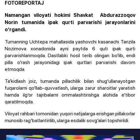
FOTOREPORTAJ
Namangan viloyati hokimi Shavkat Abdurazzoqov
Norin tumanida ipak qurti parvarishi jarayonlarini
o‘rgandi.
Tumanning Uchtepa mahallasida yashovchi kasanachi Tanzila
Nozimova xonadonida ayni paytda 6 quti ipak qurti
parvarishlanmoqda. Dastlabki hosil terib olingan bo‘lib, endi
pilla o‘rash jarayonidagi ipak qurtlari parvarishi davom
etmoqda.
Ta’kidlash joiz, tumanda pillachilik bilan shug‘ullanayotgan
fuqarolarni qo‘llab-quvvatlash, ularga zarur sharoitlar yaratish
hamda ilg‘or tajribalarni ommalashtirishga alohida e’tibor
qaratilmoqda.
Viloyat rahbari tomonidan yuqori natijalarga erishgan pillakorlar
munosib rag‘batlantirilib, ularga esdalik sovg‘alari topshirildi.