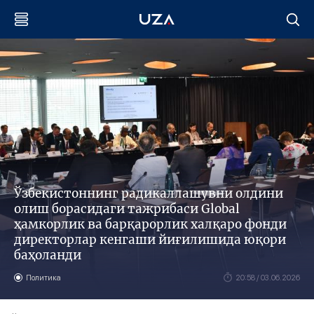
Ўзбекистоннинг радикаллашувни олдини
олиш борасидаги тажрибаси Global
ҳамкорлик ва барқарорлик халқаро фонди
директорлар кенгаши йиғилишида юқори
баҳоланди
Политика
20:58 / 03.06.2026