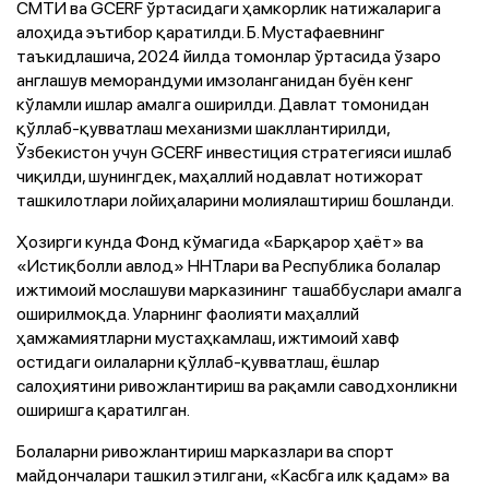
СМТИ ва GCERF ўртасидаги ҳамкорлик натижаларига
алоҳида эътибор қаратилди. Б. Мустафаевнинг
таъкидлашича, 2024 йилда томонлар ўртасида ўзаро
англашув меморандуми имзоланганидан буён кенг
кўламли ишлар амалга оширилди. Давлат томонидан
қўллаб-қувватлаш механизми шакллантирилди,
Ўзбекистон учун GCERF инвестиция стратегияси ишлаб
чиқилди, шунингдек, маҳаллий нодавлат нотижорат
ташкилотлари лойиҳаларини молиялаштириш бошланди.
Ҳозирги кунда Фонд кўмагида «Барқарор ҳаёт» ва
«Истиқболли авлод» ННТлари ва Республика болалар
ижтимоий мослашуви марказининг ташаббуслари амалга
оширилмоқда. Уларнинг фаолияти маҳаллий
ҳамжамиятларни мустаҳкамлаш, ижтимоий хавф
остидаги оилаларни қўллаб-қувватлаш, ёшлар
салоҳиятини ривожлантириш ва рақамли саводхонликни
оширишга қаратилган.
Болаларни ривожлантириш марказлари ва спорт
майдончалари ташкил этилгани, «Касбга илк қадам» ва