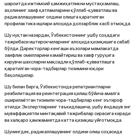
шароитда ижтимоий ҳамжиҳатликни мустаҳкамлаш,
аҳолининг заиф қатламларини қўллаб-қувватлаш ва
радикаллашувнинг олдини олишга қаратилган
профилактика ишлари алоҳида долзарблик касб этмоқда.
Шу нуқтаи назардан, Ўзбекистоннинг ушбу соҳадаги
тажрибаси иштирокчиларнинг алоҳида қизиқишига сабаб
бўлди. Директорлар кенгаши аъзолари мамлакатда
заифлик омилларини камайтириш ва хавф гуруҳига
кирувчи шахсларни мақсадли қўллаб-қувватлашга
қаратилган чора-тадбирлар тизимини юқори
баҳоладилар.
Шу билан бирга, Ўзбекистонда репатриантларни
реабилитация ва реинтеграция қилиш бўйича амалга
оширилаётган тизимли чора-тадбирлар кенг эътироф
этилди. Экспертларнинг таъкидлашича, ушбу ёндашув энг
муваффақиятли минтақавий тажрибалар сирасига киради
ва халқаро ҳамжамиятда катта қизиқиш уйғотмоқда.
Шунингдек, радикаллашувнинг олдини олиш соҳасида