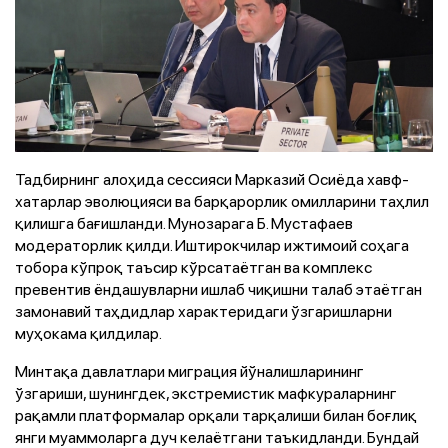
Тадбирнинг алоҳида сессияси Марказий Осиёда хавф-
хатарлар эволюцияси ва барқарорлик омилларини таҳлил
қилишга бағишланди. Мунозарага Б. Мустафаев
модераторлик қилди. Иштирокчилар ижтимоий соҳага
тобора кўпроқ таъсир кўрсатаётган ва комплекс
превентив ёндашувларни ишлаб чиқишни талаб этаётган
замонавий таҳдидлар характеридаги ўзгаришларни
муҳокама қилдилар.
Минтақа давлатлари миграция йўналишларининг
ўзгариши, шунингдек, экстремистик мафкураларнинг
рақамли платформалар орқали тарқалиши билан боғлиқ
янги муаммоларга дуч келаётгани таъкидланди. Бундай