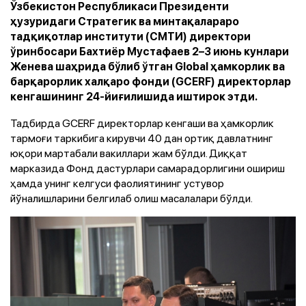
Ўзбекистон Республикаси Президенти
ҳузуридаги Стратегик ва минтақалараро
тадқиқотлар институти (СМТИ) директори
ўринбосари Бахтиёр Мустафаев 2–3 июнь кунлари
Женева шаҳрида бўлиб ўтган Global ҳамкорлик ва
барқарорлик халқаро фонди (GCERF) директорлар
кенгашининг 24-йиғилишида иштирок этди.
Тадбирда GCERF директорлар кенгаши ва ҳамкорлик
тармоғи таркибига кирувчи 40 дан ортиқ давлатнинг
юқори мартабали вакиллари жам бўлди. Диққат
марказида Фонд дастурлари самарадорлигини ошириш
ҳамда унинг келгуси фаолиятининг устувор
йўналишларини белгилаб олиш масалалари бўлди.