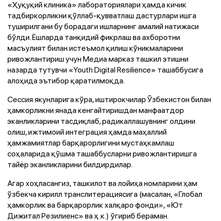
«Ҳуқуқий клиника» лабораториялари ҳамда кичик
тадбиркорликни қўллаб-қувватлаш дастурлари ишга
туширилгани бу борадаги ишларнинг амалий натижаси
бўлди. Ёшларда танқидий фикрлаш ва ахборотни
масъулият билан истеъмол қилиш кўникмаларини
ривожлантириш учун Медиа марказ ташкил этишни
назарда тутувчи «Youth Digital Resilience» ташаббусига
алоҳида эътибор қаратилмоқда.
Сессия якунларига кўра, иштирокчилар Ўзбекистон билан
ҳамкорликни янада кенгайтиришдан манфаатдор
эканликларини тасдиқлаб, радикаллашувнинг олдини
олиш, ижтимоий интеграция ҳамда маҳаллий
ҳамжамиятлар барқарорлигини мустаҳкамлаш
соҳаларида қўшма ташаббусларни ривожлантиришга
тайёр эканликларини билдирдилар.
Агар хоҳласангиз, ташкилот ва лойиҳа номларини ҳам
ўзбекча кирилл транслитерациясига (масалан, «Глобал
ҳамкорлик ва барқарорлик халқаро фонди», «Ют
Дижитал Резилиенс» ва ҳ.к.) ўгириб бераман.