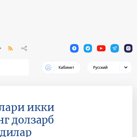
1
1
1
1
1
Кабинет
Русский
илари икки
г долзарб
лдилар