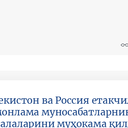
екистон ва Россия етакч
онлама муносабатларнин
алаларини муҳокама қи