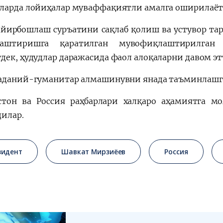
ларда лойиҳалар муваффақиятли амалга оширилаёт
айирбошлаш суръатини сақлаб қолиш ва устувор та
лаштиришга қаратилган мувофиқлаштирилган 
дек, ҳудудлар даражасида фаол алоқаларни давом 
аданий-гуманитар алмашинувни янада таъминлашга
стон ва Россия раҳбарлари халқаро аҳамиятга м
илар.
зидент
Шавкат Мирзиёев
Россия