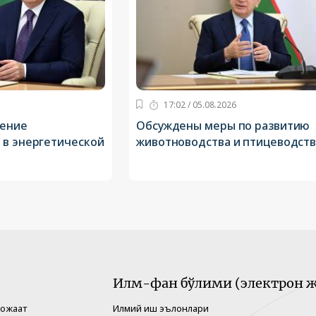
17:02 / 05.08.2026
нение
Обсуждены меры по развитию
 в энергетической
животноводства и птицеводст
Илм-фан бўлими (электрон ж
рожаат
Илмий иш эълонлари