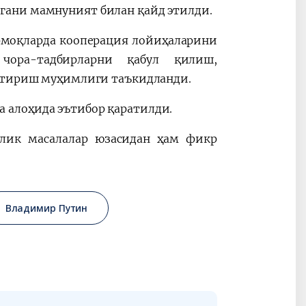
гани мамнуният билан қайд этилди.
рмоқларда кооперация лойиҳаларини
чора-тадбирларни қабул қилиш,
эттириш муҳимлиги таъкидланди.
 алоҳида эътибор қаратилди.
олик масалалар юзасидан ҳам фикр
Владимир Путин