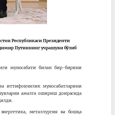
ные
После визита
2025 год – Го
Президента…
охраны
твом
окружающей
и «зеленой»
экономики
истон Республикаси Президенти
адимир Путиннинг учрашуви бўлиб
лиги муносабати билан бир-бирини
 ва иттифоқчилик муносабатларини
шувларни амалга ошириш доирасида
қилди.
 энергетика, металлургия ва бошқа