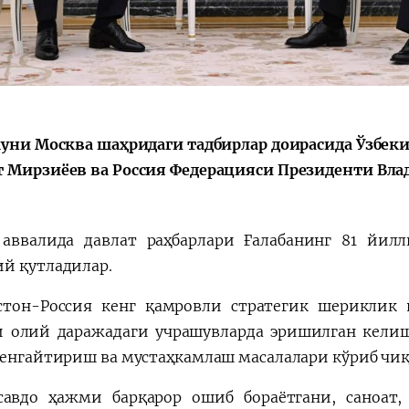
Поручение
Видеоселектор
Президента – в
совещания под
действии
председательс
Президента
Шавката
Мирзиёева
куни Москва шаҳридаги тадбирлар доирасида Ўзбек
 Мирзиёев ва Россия Федерацияси Президенти Вл
 аввалида давлат раҳбарлари Ғалабанинг 81 йил
й қутладилар.
стон-Россия кенг қамровли стратегик шериклик
и олий даражадаги учрашувларда эришилган кели
кенгайтириш ва мустаҳкамлаш масалалари кўриб чи
савдо ҳажми барқарор ошиб бораётгани, саноат,