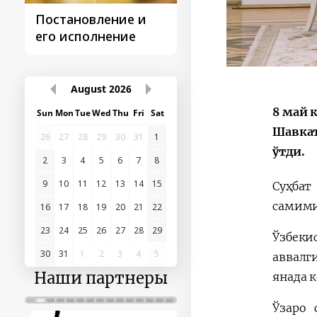
Постановление и
Поездки
его исполнение
Президента
August
2026
8 май 
Sun
Mon
Tue
Wed
Thu
Fri
Sat
Шавкат
26
27
28
29
30
31
1
ўтди.
2
3
4
5
6
7
8
9
10
11
12
13
14
15
Суҳбат
самими
16
17
18
19
20
21
22
23
24
25
26
27
28
29
Ўзбеки
30
31
1
2
3
4
5
аввалг
Наши партнеры
янада 
Ўзаро 