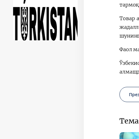
тармоқ
Товар 
жадал
шунинг
Фаол м
Ўзбеки
алмашд
Пре
Тема