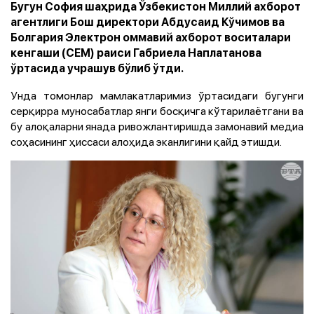
Бугун София шаҳрида Ўзбекистон Миллий ахборот
агентлиги Бош директори Абдусаид Кўчимов ва
Болгария Электрон оммавий ахборот воситалари
кенгаши (CEM) раиси Габриела Наплатанова
ўртасида учрашув бўлиб ўтди.
Унда томонлар мамлакатларимиз ўртасидаги бугунги
серқирра муносабатлар янги босқичга кўтарилаётгани ва
бу алоқаларни янада ривожлантиришда замонавий медиа
соҳасининг ҳиссаси алоҳида эканлигини қайд этишди.