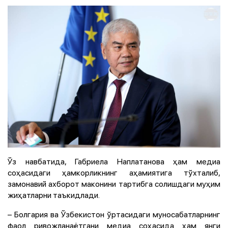
Ўз навбатида, Габриела Наплатанова ҳам медиа
соҳасидаги ҳамкорликнинг аҳамиятига тўхталиб,
замонавий ахборот маконини тартибга солишдаги муҳим
жиҳатларни таъкидлади.
– Болгария ва Ўзбекистон ўртасидаги муносабатларнинг
фаол ривожланаётгани медиа соҳасида ҳам янги