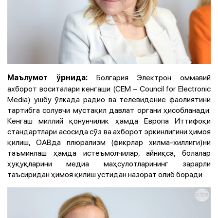
Болгария Электрон оммавий
Маълумот ўрнида:
ахборот воситалари кенгаши (CEM – Council for Electronic
Media) ушбу ўлкада радио ва телевидение фаолиятини
тартибга солувчи мустақил давлат органи ҳисобланади.
Кенгаш миллий қонунчилик ҳамда Европа Иттифоқи
стандартлари асосида сўз ва ахборот эркинлигини ҳимоя
қилиш, ОАВда плюрализм (фикрлар хилма-хиллиги)ни
таъминлаш ҳамда истеъмолчилар, айниқса, болалар
ҳуқуқларини медиа маҳсулотларининг зарарли
таъсиридан ҳимоя қилиш устидан назорат олиб боради.