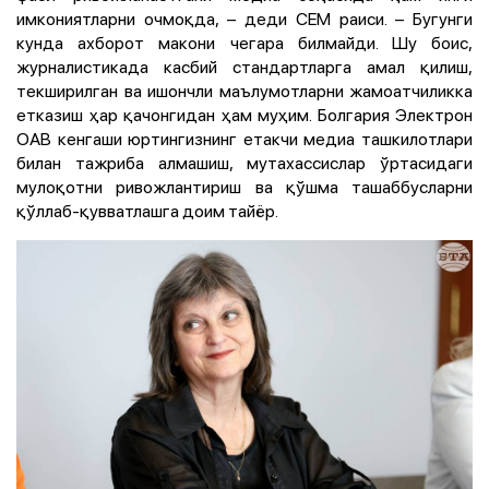
имкониятларни очмоқда, – деди CEM раиси. – Бугунги
кунда ахборот макони чегара билмайди. Шу боис,
журналистикада касбий стандартларга амал қилиш,
текширилган ва ишончли маълумотларни жамоатчиликка
етказиш ҳар қачонгидан ҳам муҳим. Болгария Электрон
ОАВ кенгаши юртингизнинг етакчи медиа ташкилотлари
билан тажриба алмашиш, мутахассислар ўртасидаги
мулоқотни ривожлантириш ва қўшма ташаббусларни
қўллаб-қувватлашга доим тайёр.