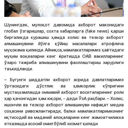
Шунингдек, мулоқот давомида ахборот маконидаги
глобал ўзгаришлар, сохта хабарларга (fake news) қарши
биргаликда курашиш ҳамда холис ва тезкор ахборот
алмашинувини йўлга қўйиш масалалари атрофлича
муҳокама қилинди. Айниқса, мамлакатларимиз ҳаётидаги
муҳим воқеаларни кенг ёритишда ОАВ вакилларининг
ўзаро тажриба алмашинувини фаоллаштириш зарурлиги
таъкидланди.
– Бугунги шиддатли ахборот асрида давлатларимиз
ўртасидаги дўстлик ва ҳамкорлик кўпригини
мустаҳкамлашда оммавий ахборот воситаларининг роли
ҳар қачонгидан ҳам юқори, - деди ЎзА раҳбари. – Холис,
ишончли ва тезкор ахборот алмашинуви нафақат медиа
соҳасини ривожлантиради, балки мамлакатларимизнинг
иқтисодий ва маданий алоқаларини кенг жамоатчиликка
етказишда асосий омил бўлиб хизмат қилади.