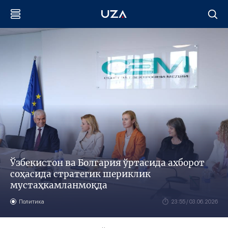
Ўзбекистон ва Болгария ўртасида ахборот
соҳасида стратегик шериклик
мустаҳкамланмоқда
Политика
23:55 / 03.06.2026