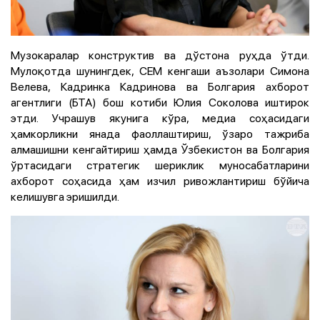
Музокаралар конструктив ва дўстона руҳда ўтди.
Мулоқотда шунингдек, CEM кенгаши аъзолари Симона
Велева, Кадринка Кадринова ва Болгария ахборот
агентлиги (БТА) бош котиби Юлия Соколова иштирок
этди. Учрашув якунига кўра, медиа соҳасидаги
ҳамкорликни янада фаоллаштириш, ўзаро тажриба
алмашишни кенгайтириш ҳамда Ўзбекистон ва Болгария
ўртасидаги стратегик шериклик муносабатларини
ахборот соҳасида ҳам изчил ривожлантириш бўйича
келишувга эришилди.