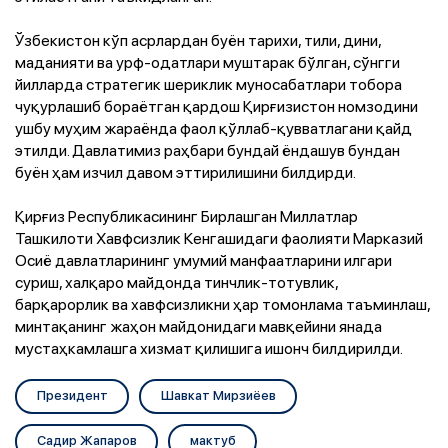
Ўзбекистон кўп асрлардан буён тарихи, тили, дини,
маданияти ва урф-одатлари муштарак бўлган, сўнгги
йилларда стратегик шериклик муносабатлари тобора
чуқурлашиб бораётган қардош Қирғизистон номзодини
ушбу муҳим жараёнда фаол қўллаб-қувватлагани қайд
этилди. Давлатимиз раҳбари бундай ёндашув бундан
буён ҳам изчил давом эттирилишини билдирди.
Қирғиз Республикасининг Бирлашган Миллатлар
Ташкилоти Хавфсизлик Кенгашидаги фаолияти Марказий
Осиё давлатларининг умумий манфаатларини илгари
суриш, халқаро майдонда тинчлик-тотувлик,
барқарорлик ва хавфсизликни ҳар томонлама таъминлаш,
минтақанинг жаҳон майдонидаги мавқейини янада
мустаҳкамлашга хизмат қилишига ишонч билдирилди.
Президент
Шавкат Мирзиёев
Садир Жапаров
мактуб