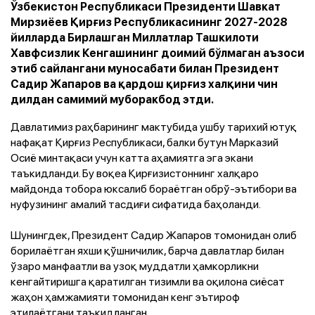
Ўзбекистон Республикаси Президенти Шавкат
Мирзиёев Қирғиз Республикасининг 2027-2028
йилларда Бирлашган Миллатлар Ташкилоти
Хавфсизлик Кенгашининг доимий бўлмаган аъзоси
этиб сайлангани муносабати билан Президент
Садир Жапаров ва қардош қирғиз халқини чин
дилдан самимий муборакбод этди.
Давлатимиз раҳбарининг мактубида ушбу тарихий ютуқ
нафақат Қирғиз Республикаси, балки бутун Марказий
Осиё минтақаси учун катта аҳамиятга эга экани
таъкидланди. Бу воқеа Қирғизистоннинг халқаро
майдонда тобора юксалиб бораётган обрў-эътибори ва
нуфузининг амалий тасдиғи сифатида баҳоланди.
Шунингдек, Президент Садир Жапаров томонидан олиб
борилаётган яхши қўшничилик, барча давлатлар билан
ўзаро манфаатли ва узоқ муддатли ҳамкорликни
кенгайтиришга қаратилган тизимли ва оқилона сиёсат
жаҳон ҳамжамияти томонидан кенг эътироф
этилаётгани таъкидланган.