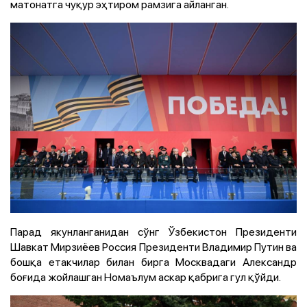
матонатга чуқур эҳтиром рамзига айланган.
Парад якунланганидан сўнг Ўзбекистон Президенти
Шавкат Мирзиёев Россия Президенти Владимир Путин ва
бошқа етакчилар билан бирга Москвадаги Александр
боғида жойлашган Номаълум аскар қабрига гул қўйди.