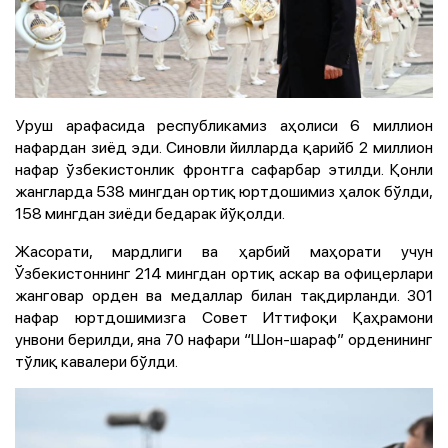
Уруш арафасида республикамиз аҳолиси 6 миллион
нафардан зиёд эди. Синовли йилларда қарийб 2 миллион
нафар ўзбекистонлик фронтга сафарбар этилди. Қонли
жангларда 538 мингдан ортиқ юртдошимиз ҳалок бўлди,
158 мингдан зиёди бедарак йўқолди.
Жасорати, мардлиги ва ҳарбий маҳорати учун
Ўзбекистоннинг 214 мингдан ортиқ аскар ва офицерлари
жанговар орден ва медаллар билан тақдирланди. 301
нафар юртдошимизга Совет Иттифоқи Қаҳрамони
унвони берилди, яна 70 нафари “Шон-шараф” орденининг
тўлиқ кавалери бўлди.