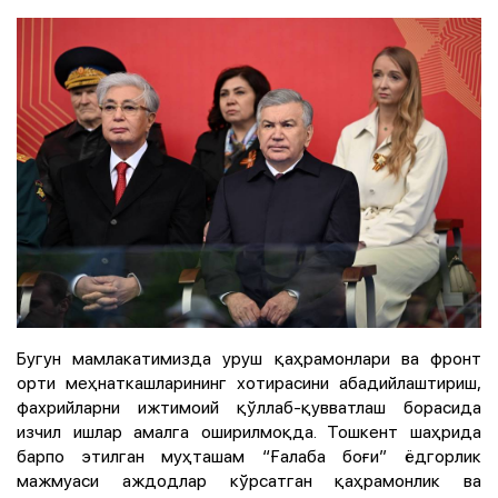
Бугун мамлакатимизда уруш қаҳрамонлари ва фронт
орти меҳнаткашларининг хотирасини абадийлаштириш,
фахрийларни ижтимоий қўллаб-қувватлаш борасида
изчил ишлар амалга оширилмоқда. Тошкент шаҳрида
барпо этилган муҳташам “Ғалаба боғи” ёдгорлик
мажмуаси аждодлар кўрсатган қаҳрамонлик ва