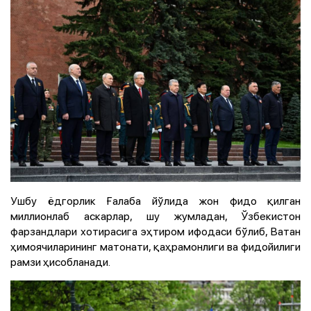
Ушбу ёдгорлик Ғалаба йўлида жон фидо қилган
миллионлаб аскарлар, шу жумладан, Ўзбекистон
фарзандлари хотирасига эҳтиром ифодаси бўлиб, Ватан
ҳимоячиларининг матонати, қаҳрамонлиги ва фидойилиги
рамзи ҳисобланади.