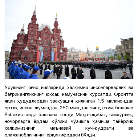
Урушнинг оғир йилларида халқимиз инсонпарварлик ва
бағрикенгликнинг юксак намунасини кўрсатди. Фронтга
яқин ҳудудлардан эвакуация қилинган 1,5 миллиондан
ортиқ инсон, жумладан, 250 мингдан зиёд етим болалар
Ўзбекистонда бошпана топди. Меҳр-оқибат, ғамхўрлик,
ночорларга ёрдам қўлини чўзишга ҳамиша тайёрлик
халқимизнинг маънавий куч-қудрати ва
олижаноблигининг ёрқин ифодаси бўлди.