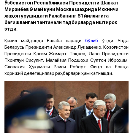
Ўзбекистон Республикаси Президенти Шавкат
Мирзиёев 9 май куни Москва шаҳрида Иккинчи
жаҳон урушидаги Ғалабанинг 81 йиллигига
бағишланган тантанали тадбирларда иштирок
этди.
Қизил майдонда Ғалаба паради
бўлиб
ўтди. Унда
Беларусь Президенти Александр Лукашенко, Қозоғистон
Президенти Қасим-Жомарт Тоқаев, Лаос Президенти
Тхонглун Сисулит, Малайзия Подшоҳи Султон Иброҳим,
Словакия Ҳукумати Раиси Роберт Фицо ва бошқа
хорижий делегациялар раҳбарлари ҳам қатнашди.