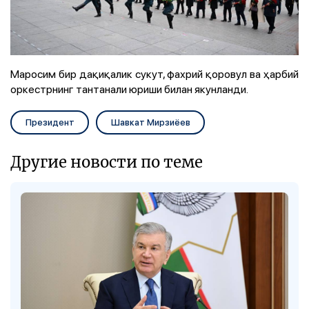
Маросим бир дақиқалик сукут, фахрий қоровул ва ҳарбий
оркестрнинг тантанали юриши билан якунланди.
Президент
Шавкат Мирзиёев
Другие новости по теме