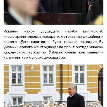
Иккинчи жаҳон урушидаги Ғалаба миллионлаб
инсонларнинг мислсиз жасорати, матонати ва фидойилиги
эвазига қўлга киритилган буюк тарихий воқеадир. Бу
умумий Ғалабага жанггоҳларда ва фронт ортида чинакам
қаҳрамонлик кўрсатган Ўзбекистоннинг кўп миллатли
халқининг ҳам муносиб ҳиссаси бор.