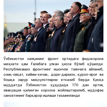
Ўзбекистон халқининг фронт ортидаги фидокорона
меҳнати ҳам Ғалабага улкан ҳисса бўлиб қўшилди.
Республикамиз фронтнинг ишончли таянчига айланиб,
озиқ-овқат, кийим-кечак, дори-дармон, қурол-яроғ ва
бошқа зарур маҳсулотларни етказиб берди. Қисқа
муддатда Ўзбекистон ҳудудида 170 дан ортиқ
эвакуация қилинган корхона жойлаштирилиб, мудофаа
саноатининг барқарор ишлаши таъминланди.