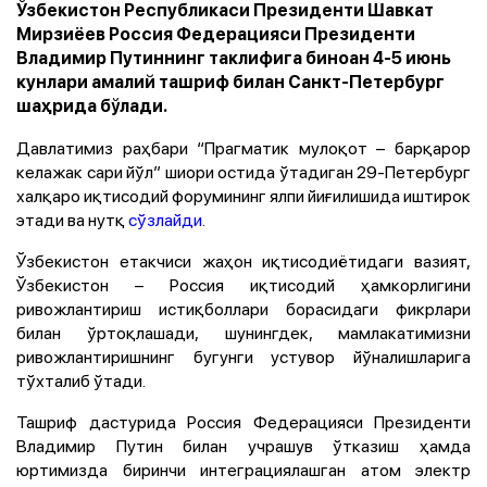
Ўзбекистон Республикаси Президенти Шавкат
Мирзиёев Россия Федерацияси Президенти
Владимир Путиннинг таклифига биноан 4-5 июнь
кунлари амалий ташриф билан Санкт-Петербург
шаҳрида бўлади.
Давлатимиз раҳбари “Прагматик мулоқот – барқарор
келажак сари йўл” шиори остида ўтадиган 29-Петербург
халқаро иқтисодий форумининг ялпи йиғилишида иштирок
этади ва нутқ
сўзлайди
.
Ўзбекистон етакчиси жаҳон иқтисодиётидаги вазият,
Ўзбекистон – Россия иқтисодий ҳамкорлигини
ривожлантириш истиқболлари борасидаги фикрлари
билан ўртоқлашади, шунингдек, мамлакатимизни
ривожлантиришнинг бугунги устувор йўналишларига
тўхталиб ўтади.
Ташриф дастурида Россия Федерацияси Президенти
Владимир Путин билан учрашув ўтказиш ҳамда
юртимизда биринчи интеграциялашган атом электр