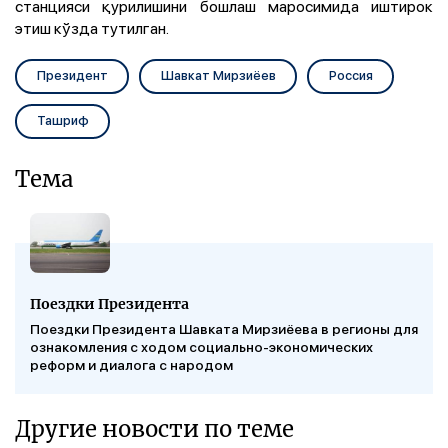
станцияси қурилишини бошлаш маросимида иштирок
этиш кўзда тутилган.
Президент
Шавкат Мирзиёев
Россия
Ташриф
Тема
Поездки Президента
Поездки Президента Шавката Мирзиёева в регионы для
ознакомления с ходом социально-экономических
реформ и диалога с народом
Другие новости по теме