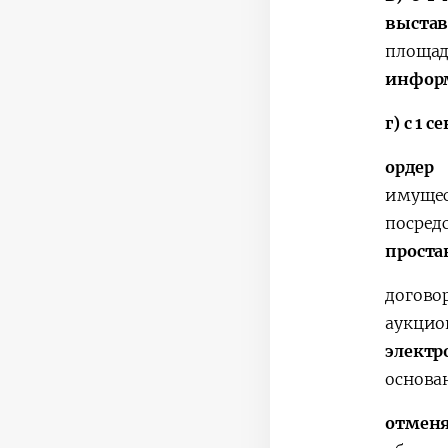
выстав
площад
информ
г)
с 1 с
ордер
имущес
посред
проста
догово
аукци
элект
основа
отмен