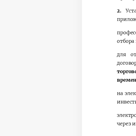
2.
Уста
прилож
профес
отбора
для от
догово
торгов
време
на эле
инвест
электр
через 