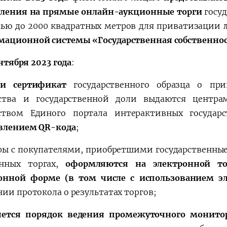
ления на прямые онлайн-аукционные торги
госу
ью до 2000 квадратных метров для приватизации
ационной системы «Государственная собственно
ентября 2023 года
:
 и сертификат
государственного образца о пр
тва и государственной доли выдаются центрам
ством Единого портала интерактивных государ
влением QR-кода
;
ры с покупателями, приобретшими государственны
онных торгах,
оформляются на электронной то
ронной форме (в том числе с использованием 
нии протокола о результатах торгов;
яется порядок ведения промежуточного монит