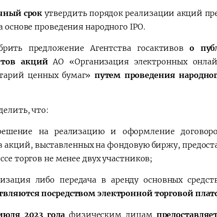
чный срок
утвердить порядок реализации акций п
а основе проведения народного IPO.
рить предложение Агентства госактивов
о пуб
нтов акций
АО «Организация электронных онла
тарий ценных бумаг»
путем проведения народно
елить, что:
ешение на реализацию и оформление договоро
в акций, выставленных на фондовую биржу, предост
ссе торгов не менее двух участников;
изация либо передача в аренду основных средст
твляются посредством электронной торговой пла
 июля 2023 года
физическим лицам
предоставляе