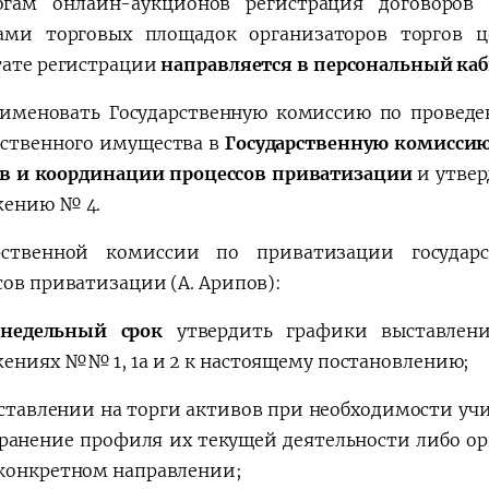
гам онлайн-аукционов регистрация договоров 
ами торговых площадок организаторов торгов
тате регистрации
направляется в персональный каб
именовать Государственную комиссию по проведе
рственного имущества в
Государственную комиссию
в и координации процессов приватизации
и утвер
ению № 4.
арственной комиссии по приватизации государ
сов приватизации (А. Арипов):
хнедельный срок
утвердить графики выставлен
ениях №№ 1, 1а и 2 к настоящему постановлению;
ставлении на торги активов при необходимости учи
хранение профиля их текущей деятельности либо ор
конкретном направлении;