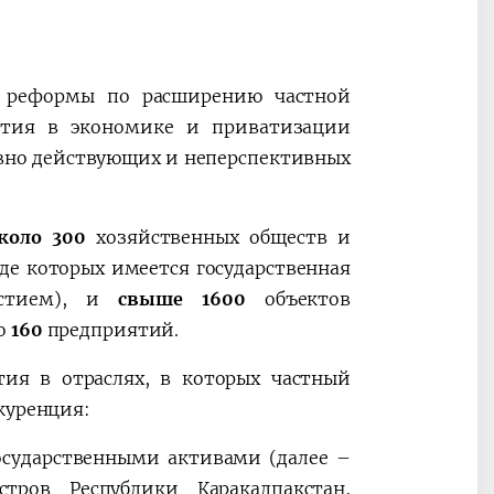
ные
После визита
2025 год – Го
Президента…
охраны
твом
окружающей
е реформы по расширению частной
и «зеленой»
астия в экономике и приватизации
экономики
вно действующих и неперспективных
коло 300
хозяйственных обществ и
де которых имеется государственная
астием), и
свыше 1600
объектов
но
160
предприятий.
тия в отраслях, в которых частный
куренция:
осударственными активами (далее –
ров Республики Каракалпакстан,