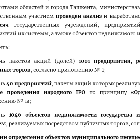
ятами областей и города Ташкента, министерства
рственным участием
проведен анализ
и выработан
сяч
государственных учреждений, предприяти
иятий их системы, а также объектов недвижимого 
ить:
нь пакетов акций (долей)
1001
предприятия, 
ных торгов
, согласно приложению № 1;
нь
40 предприятий
, пакеты акций которых реализу
ке проведения народного IPO
по принципу
«О
ению № 1а;
ень
1046 объектов недвижимости государства 
ем
, реализуемых посредством публичных торгов, с
ии определения объектов муниципального имуще