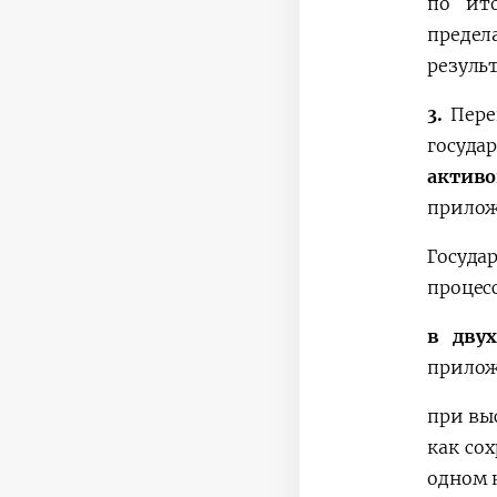
по ито
предел
резуль
3.
Пере
госуда
активо
прилож
Госуд
процес
в дву
прилож
при вы
как со
одном 