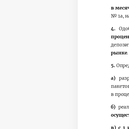
в меся
№ 1а, н
4.
Одоб
проце
депози
рынке
.
5.
Опред
а)
разр
пакето
в проце
б)
реал
осущес
в)
с 1