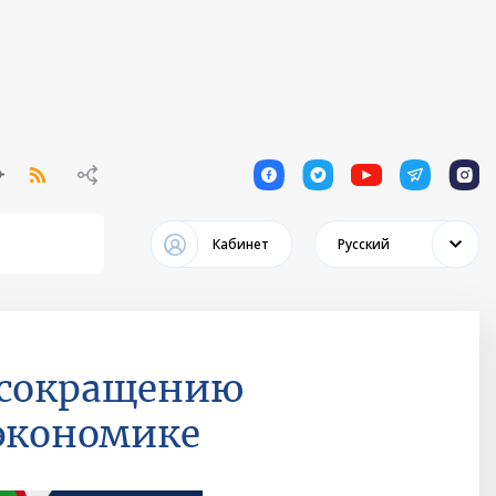
1
1
1
1
1
Кабинет
Русский
 сокращению
 экономике