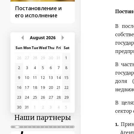
Постановление и
Поездки
Постан
его исполнение
Президента
В посл
собств
August
2026
госуда
Sun
Mon
Tue
Wed
Thu
Fri
Sat
предпр
26
27
28
29
30
31
1
В част
2
3
4
5
6
7
8
госуда
9
10
11
12
13
14
15
доля 
16
17
18
19
20
21
22
недвиж
23
24
25
26
27
28
29
В целя
30
31
1
2
3
4
5
сектор
Наши партнеры
1.
Приня
Агент