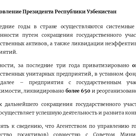
Поручение
Видеоселектор
овление Президента Республики Узбекистан
Президента – в
совещания под
действии
председательс
едние годы в стране осуществляются системны
Президента
енности путем сокращения государственного уч
Шавката
рственных активов, а также ликвидации неэффекти
Мирзиёева
иятий.
ности, за последние три года приватизировано
о
рственных унитарных предприятий, в уставном фон
(далее – предприятия с государственным уч
имости, ликвидировано
более 650
и реорганизова
х дальнейшего сокращения государственного учас
 осуществляет успешную деятельность и развита кон
ть к сведению, что Агентством по управлению г
ство госактивов) совместно с Советом Минист