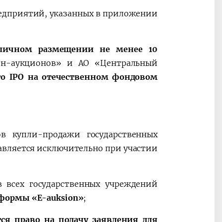
редприятий, указанных в приложении
личном размещении не менее 10
йн-аукционов» и АО «Центральный
го IPO на отечественном фондовом
в купли-продажи государственных
авляется исключительно при участии
в всех государственных учреждений
тформы «E-auksion»
;
тся право на подачу заявления для