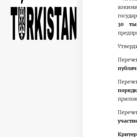
хокими
госуда
30 ты
предпр
Утверд
Перече
публич
Перече
поряд
прилож
Переч
участи
Критер