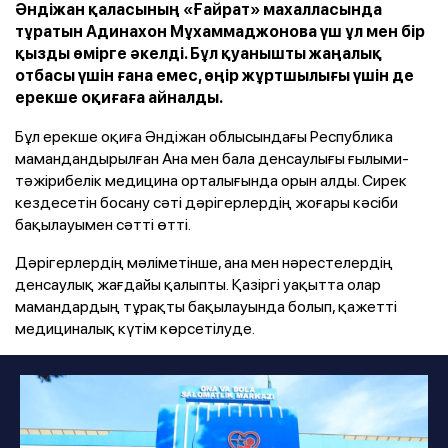
Әндіжан қаласының «Ғайрат» махалласында
тұратын Адинахон Мұхаммаджонова үш ұл мен бір
қызды өмірге әкелді. Бұл қуанышты жаңалық
отбасы үшін ғана емес, өңір жұртшылығы үшін де
ерекше оқиғаға айналды.
Бұл ерекше оқиға Әндіжан облысындағы Республика
мамандандырылған Ана мен бала денсаулығы ғылыми-
тәжірибелік медицина орталығында орын алды. Сирек
кездесетін босану сәті дәрігерлердің жоғары кәсіби
бақылауымен сәтті өтті.
Дәрігерлердің мәліметінше, ана мен нәрестелердің
денсаулық жағдайы қалыпты. Қазіргі уақытта олар
мамандардың тұрақты бақылауында болып, қажетті
медициналық күтім көрсетілуде.