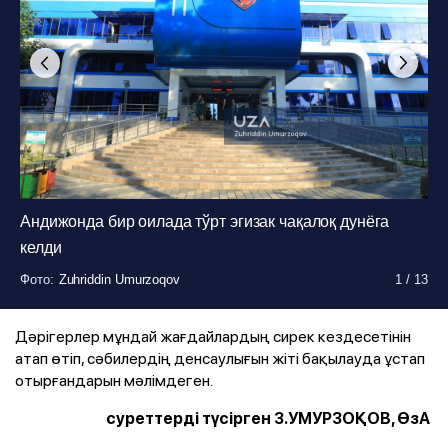
Андижонда бир оилада тўрт эгизак чақалоқ дунёга
келди
Фото
:
Zuhriddin Umurzoqov
1
/
13
Фото
Фото
Фото
Фото
Фото
Фото
Фото
Фото
Фото
Фото
Фото
:
:
:
:
:
:
:
:
:
:
:
Zuhriddin Umurzoqov
Zuhriddin Umurzoqov
Zuhriddin Umurzoqov
Zuhriddin Umurzoqov
Zuhriddin Umurzoqov
Zuhriddin Umurzoqov
Zuhriddin Umurzoqov
Zuhriddin Umurzoqov
Zuhriddin Umurzoqov
Zuhriddin Umurzoqov
Zuhriddin Umurzoqov
1
1
1
1
1
1
1
1
1
1
1
/
/
/
/
/
/
/
/
/
/
/
13
13
13
13
13
13
13
13
13
13
13
Фото
:
Zuhriddin Umurzoqov
1
/
13
Дәрігерлер мұндай жағдайлардың сирек кездесетінін
атап өтіп, сәбилердің денсаулығын жіті бақылауда ұстап
отырғандарын мәлімдеген.
суреттерді түсірген З.УМУРЗОҚОВ, ӨзА