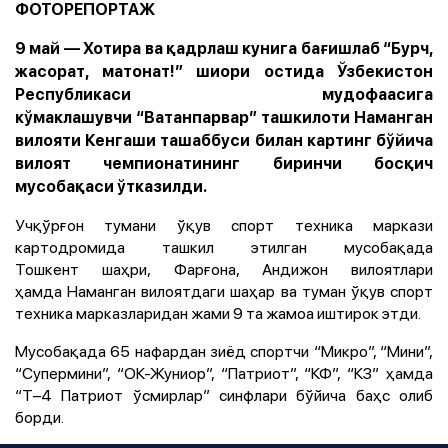
ФОТОРЕПОРТАЖ
9 май — Хотира ва қадрлаш кунига бағишлаб “Бурч,
жасорат, матонат!” шиори остида Ўзбекистон
Республикаси мудофаасига
кўмаклашувчи “Ватанпарвар” ташкилоти Наманган
вилояти Кенгаши ташаббуси билан картинг бўйича
вилоят чемпионатининг биринчи босқич
мусобақаси ўтказилди.
Учқўрғон тумани ўқув спорт техника маркази
картодромида ташкил этилган мусобақада
Тошкент шаҳри, Фарғона, Андижон вилоятлари
ҳамда Наманган вилоятдаги шаҳар ва туман ўқув спорт
техника марказларидан жами 9 та жамоа иштирок этди.
Мусобақада 65 нафардан зиёд спортчи “Микро”, “Мини”,
“Супермини”, “ОК-Жуниор”, “Патриот”, “КФ”, “КЗ” ҳамда
“Т–4 Патриот ўсмирлар” синфлари бўйича баҳс олиб
борди.