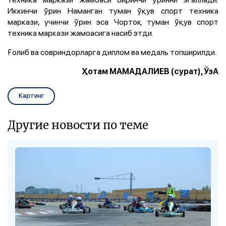
Иккинчи ўрин Наманган туман ўқув спорт техника
маркази, учинчи ўрин эса Чортоқ туман ўқув спорт
техника маркази жамоасига насиб этди.
Ғолиб ва совриндорларга диплом ва медаль топширилди.
Ҳотам МАМАДАЛИЕВ (сурат), ЎзА
Картинг
Другие новости по теме