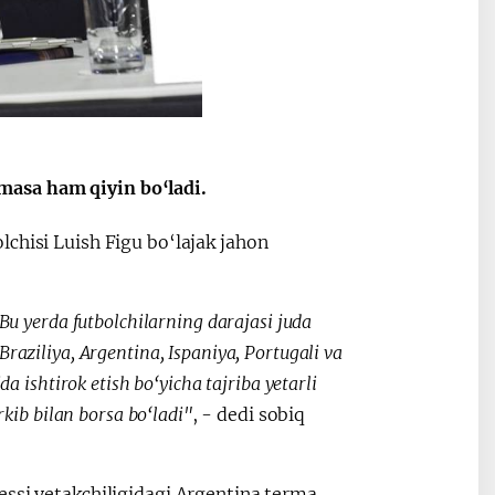
ные
После визита
2025 год – Го
Президента…
охраны
твом
окружающей
и «зеленой»
экономики
masa ham qiyin bo‘ladi.
chisi Luish Figu bo‘lajak jahon
Bu yerda futbolchilarning darajasi juda
aziliya, Argentina, Ispaniya, Portugali va
 ishtirok etish bo‘yicha tajriba yetarli
kib bilan borsa bo‘ladi"
, - dedi sobiq
essi yetakchiligidagi Argentina terma