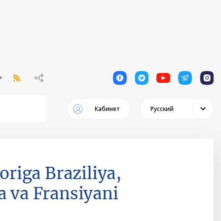
1
1
1
1
1
Кабинет
Русский
origa Braziliya,
a va Fransiyani