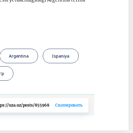
Argentina
Ispaniya
o‘p
tps://uza.uz/posts/855968
Скопировать