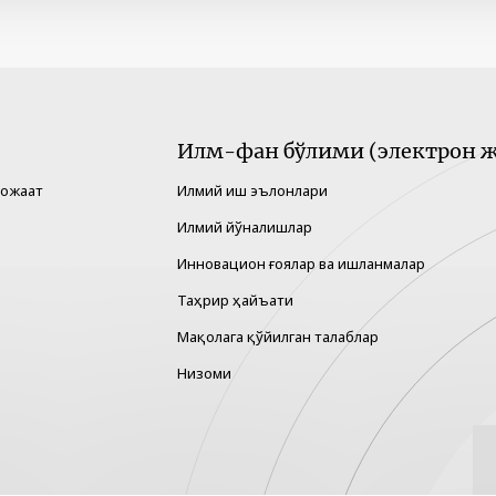
Илм-фан бўлими (электрон ж
рожаат
Илмий иш эълонлари
Илмий йўналишлар
Инновацион ғоялар ва ишланмалар
Таҳрир ҳайъати
Мақолага қўйилган талаблар
Низоми