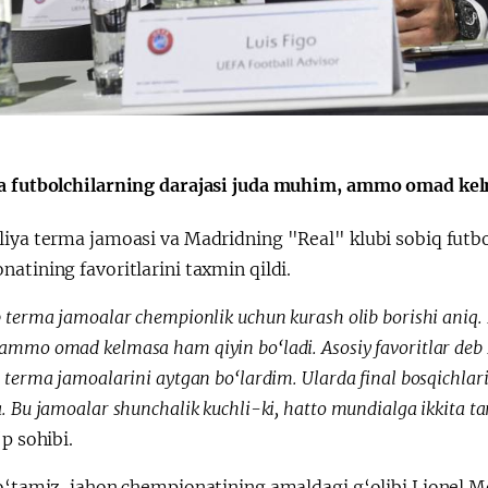
Поручение
Видеоселектор
Президента – в
совещания под
действии
председательс
Президента
Шавката
Мирзиёева
a futbolchilarning darajasi juda muhim, ammo omad kel
iya terma jamoasi va Madridning "Real" klubi sobiq futbol
atining favoritlarini taxmin qildi.
 terma jamoalar chempionlik uchun kurash olib borishi aniq. 
mmo omad kelmasa ham qiyin bo‘ladi. Asosiy favoritlar deb Br
 terma jamoalarini aytgan bo‘lardim. Ularda final bosqichlarida
. Bu jamoalar shunchalik kuchli-ki, hatto mundialga ikkita tar
‘p sohibi.
 o‘tamiz, jahon chempionatining amaldagi g‘olibi Lionel M