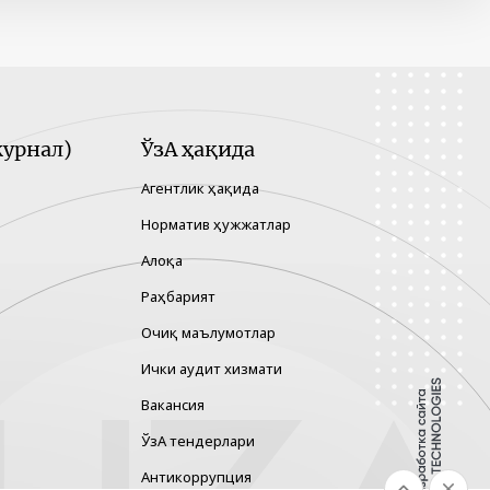
урнал)
ЎзА ҳақида
Агентлик ҳақида
Норматив ҳужжатлар
Алоқа
Раҳбарият
Очиқ маълумотлар
Ички аудит хизмати
Вакансия
ЎзА тендерлари
Антикоррупция