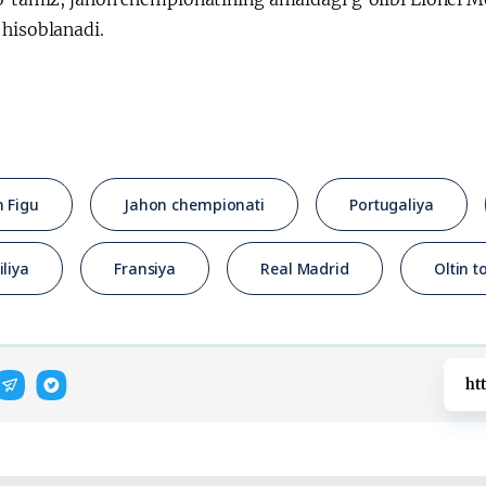
 hisoblanadi.
h Figu
Jahon chempionati
Portugaliya
iliya
Fransiya
Real Madrid
Oltin t
ht