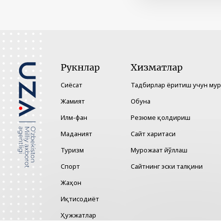
Рукнлар
Хизматлар
Сиёсат
Тадбирлар ёритиш учун му
Жамият
Обуна
Илм-фан
Резюме қолдириш
Маданият
Сайт харитаси
Туризм
Мурожаат йўллаш
Спорт
Сайтнинг эски талқини
Жаҳон
Иқтисодиёт
Ҳужжатлар