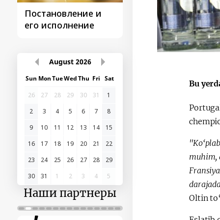
Постановление и
Поездки
его исполнение
Президента
August
2026
Sun
Mon
Tue
Wed
Thu
Fri
Sat
Bu yerd
26
27
28
29
30
31
1
Portugal
2
3
4
5
6
7
8
chempion
9
10
11
12
13
14
15
"Ko‘plab
16
17
18
19
20
21
22
muhim, a
23
24
25
26
27
28
29
Fransiya
30
31
1
2
3
4
5
darajada
Наши партнеры
Oltin to
Eslatib