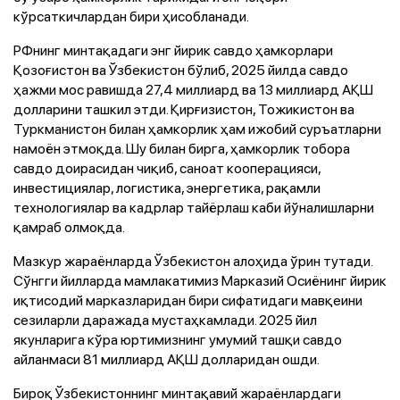
кўрсаткичлардан бири ҳисобланади.
РФнинг минтақадаги энг йирик савдо ҳамкорлари
Қозоғистон ва Ўзбекистон бўлиб, 2025 йилда савдо
ҳажми мос равишда 27,4 миллиард ва 13 миллиард АҚШ
долларини ташкил этди. Қирғизистон, Тожикистон ва
Туркманистон билан ҳамкорлик ҳам ижобий суръатларни
намоён этмоқда. Шу билан бирга, ҳамкорлик тобора
савдо доирасидан чиқиб, саноат кооперацияси,
инвестициялар, логистика, энергетика, рақамли
технологиялар ва кадрлар тайёрлаш каби йўналишларни
қамраб олмоқда.
Мазкур жараёнларда Ўзбекистон алоҳида ўрин тутади.
Сўнгги йилларда мамлакатимиз Марказий Осиёнинг йирик
иқтисодий марказларидан бири сифатидаги мавқеини
сезиларли даражада мустаҳкамлади. 2025 йил
якунларига кўра юртимизнинг умумий ташқи савдо
айланмаси 81 миллиард АҚШ долларидан ошди.
Бироқ Ўзбекистоннинг минтақавий жараёнлардаги