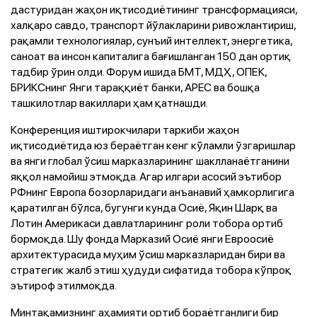
дастуридан жаҳон иқтисодиётининг трансформацияси,
халқаро савдо, транспорт йўлакларини ривожлантириш,
рақамли технологиялар, сунъий интеллект, энергетика,
саноат ва инсон капиталига бағишланган 150 дан ортиқ
тадбир ўрин олди. Форум ишида БМТ, МДҲ, ОПЕК,
БРИКСнинг Янги тараққиёт банки, APEC ва бошқа
ташкилотлар вакиллари ҳам қатнашди.
Конференция иштирокчилари таркиби жаҳон
иқтисодиётида юз бераётган кенг кўламли ўзгаришлар
ва янги глобал ўсиш марказларининг шаклланаётганини
яққол намойиш этмоқда. Агар илгари асосий эътибор
РФнинг Европа бозорларидаги анъанавий ҳамкорлигига
қаратилган бўлса, бугунги кунда Осиё, Яқин Шарқ ва
Лотин Америкаси давлатларининг роли тобора ортиб
бормоқда. Шу фонда Марказий Осиё янги Евроосиё
архитектурасида муҳим ўсиш марказларидан бири ва
стратегик жалб этиш ҳудуди сифатида тобора кўпроқ
эътироф этилмоқда.
Минтақамизнинг аҳамияти ортиб бораётганлиги бир