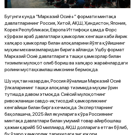
Бугунги кунда “Марказий Осиё+” формати минтақа
давлатларининг Россия, Хитой, АҚШ, Ҳиндистон, Япония,
Корея Республикаси, Европа Иттифоқи ҳамда Форс
кўрфази араб давлатлари ҳамкорлик кенгаши каби йирик
халқаро ҳамкорлар билан алоқаларини йўлга қўйишнинг
муҳим механизмларидан бирига айланди. Ушбу формат
Марказий Осиё давлатларига ташқи ҳамкорлар билан
тизимли мулоқот олиб бориш ва халқаро жараёнлардаги
ролини мустаҳкамлаш имконини бермоқда.
Шу нуқтаи назардан, Россия йўналиши Марказий Осиё
ўлкаларининг ташқи алоқалар тизимида муҳим ўрин
тутишда давом этмоқда. Сиёсий мулоқотнинг
ривожланиши савдо-иқтисодий ҳамкорликнинг
кенгайиши билан бирга кечмоқда. Экспертларнинг
баҳолашича, 2025 йил якунларига кўра Россиянинг
минтақа давлатлари билан умумий товар айирбошлаш
ҳажми қарийб 50 миллиард АҚШ долларига етган бўлиб,
бу ўзаро ҳамкорлик тарихидаги энг юқори