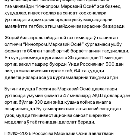
таъминлайди. “Иннопром. Марказий Осиё” эса бизнес,
ҳудудлар, инвесторлар ва саноат корхоналари
ўртасидаги ҳамкорлик орқали ушбу мақсадларни
амалиётга татбиқ этиш майдони вазифасини бажаради.
Жорий йил апрель ойида пойтахтимизда ўтказилган
олтинчи “Иннопром. Марказий Осиё” кўргазмаси ушбу
форматга бўлган талаб ортиб бораётганини тасдиқлади.
Уч кун давомида кўргазмага 35 давлатдан 11 мингдан
ортиқ вакил ташриф буюрди. Унда Россиянинг 500 дан
зиёд компанияси иштирок этиб, 64 та ҳудуди
делегациялари эса ўз кўргазмаларини тақдим этди.
Бугунги кунда Россия ва Марказий Осиё давлатлари
ўртасида умумий қиймати 47 миллиард АҚШ долларидан
ортиқ бўлган 330 дан зиёд қўшма лойиҳа амалга
оширилмоқда. Бу ҳамкорликнинг анъанавий савдодан
узоқ муддатли инвестицион ва саноат шериклик
моделига ўтаётганидан далолат беради.
ПХИФ–2026 Россия ва Марказий Осиё давлатлари