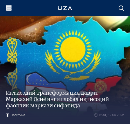
Иқтисодий трансформация даври:
Марказий Осиё янги глобал иқтисодий
фаоллик маркази сифатида
Политика
12:51 / 12.06.2026