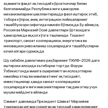
аҳамияти фақат иқтисодий кўрсаткичлар билан
белгиланмайди. Республика янги ҳамкорлик
механизмларини шакллантиришда фаол иштирок этиб,
тобора кўпроқ аниқ интеграцион лойиҳаларнинг
ташаббускори сифатида намоён бўлмоқда. Бу айниқса,
Россия ва Марказий Осиё давлатлари ўртасидаги
ҳамкорликда яққол кўзга ташланади. Тошкент
транспорт, саноат кооперацияси, энергетика ва
инновацион ривожланиш соҳаларидаги ташаббусларни
изчил илгари сурмоқда.
Шу сабабли давлатимиз раҳбарининг ПХИФ–2026 даги
иштироки алоҳида эътиборни тортди. Форум
Ўзбекистонда амалга оширилаётган ислоҳотларни
намойиш этиш ва мамлакатнинг иқтисодиёт,
инвестициялар ҳамда саноат кооперацияси
соҳаларидаги янги имкониятларини тақдим этиш учун
муҳим майдонга айланди.
Саммит давомида Президент Шавкат Мирзиёев
томонидан илгари сурилган иқтисодий ҳамкорликнинг