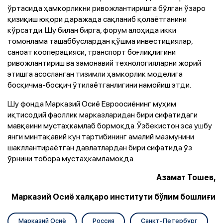
ўртасида ҳамкорликни ривожлантиришга бўлган ўзаро
қизиқиш юқори даражада сақланиб қолаётганини
кўрсатди. Шу билан бирга, форум алоҳида икки
томонлама ташаббуслардан қўшма инвестициялар,
саноат кооперацияси, транспорт боғлиқлигини
ривожлантириш ва замонавий технологияларни жорий
этишга асосланган тизимли ҳамкорлик моделига
босқичма-босқич ўтилаётганлигини намойиш этди.
Шу фонда Марказий Осиё Евроосиёнинг муҳим
иқтисодий фаоллик марказларидан бири сифатидаги
мавқеини мустаҳкамлаб бормоқда. Ўзбекистон эса ушбу
янги минтақавий кун тартибининг амалий мазмунини
шакллантираётган давлатлардан бири сифатида ўз
ўрнини тобора мустаҳкамламоқда.
Азамат Тошев,
Марказий Осиё халқаро институти бўлим бошлиғи
Марказий Осиё
Россия
Санкт-Петербург