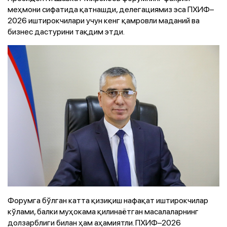
меҳмони сифатида қатнашди, делегациямиз эса ПХИФ–
2026 иштирокчилари учун кенг қамровли маданий ва
бизнес дастурини тақдим этди.
Форумга бўлган катта қизиқиш нафақат иштирокчилар
кўлами, балки муҳокама қилинаётган масалаларнинг
долзарблиги билан ҳам аҳамиятли. ПХИФ–2026