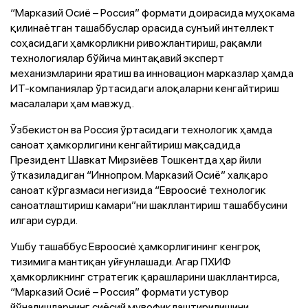
“Марказий Осиё – Россия” формати доирасида муҳокама
қилинаётган ташаббуслар орасида сунъий интеллект
соҳасидаги ҳамкорликни ривожлантириш, рақамли
технологиялар бўйича минтақавий эксперт
механизмларини яратиш ва инновацион марказлар ҳамда
ИТ-компаниялар ўртасидаги алоқаларни кенгайтириш
масалалари ҳам мавжуд.
Ўзбекистон ва Россия ўртасидаги технологик ҳамда
саноат ҳамкорлигини кенгайтириш мақсадида
Президент Шавкат Мирзиёев Тошкентда ҳар йили
ўтказиладиган “Иннопром. Марказий Осиё” халқаро
саноат кўргазмаси негизида “Евроосиё технологик
саноатлаштириш камари”ни шакллантириш ташаббусини
илгари сурди.
Ушбу ташаббус Евроосиё ҳамкорлигининг кенгроқ
тизимига мантиқан уйғунлашади. Агар ПХИФ
ҳамкорликнинг стратегик қарашларини шакллантирса,
“Марказий Осиё – Россия” формати устувор
йўналишларнинг сиёсий мувофиқлаштирилишини