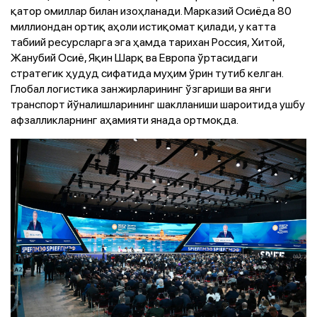
қатор омиллар билан изоҳланади. Марказий Осиёда 80
миллиондан ортиқ аҳоли истиқомат қилади, у катта
табиий ресурсларга эга ҳамда тарихан Россия, Хитой,
Жанубий Осиё, Яқин Шарқ ва Европа ўртасидаги
стратегик ҳудуд сифатида муҳим ўрин тутиб келган.
Глобал логистика занжирларининг ўзгариши ва янги
транспорт йўналишларининг шаклланиши шароитида ушбу
афзалликларнинг аҳамияти янада ортмоқда.