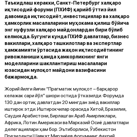
Таъкидлаш керакки, Санкт-Петербург халқаро
иқтисодий форуми (ПХИФ) қарийб ўттиз йил
давомида иқтисодиёт, инвестициялар ва халқаро
ҳамкорлик масалаларини муҳокама қилиш бўйича
энг нуфузли халқаро майдонлардан бири бўлиб
келмоқда. Бугунги кунда ПХИФ давлатлар, бизнес
вакиллари, халқаро ташкилотлар ва экспертлар
ҳамжамияти ўртасида жаҳон иқтисодиётининг
ривожланиши ҳамда ҳамкорликнинг янги
моделларини шакллантириш масалалари
юзасидан мулоқот майдони вазифасини
бажармоқда.
Жорий йилги йиғин “Прагматик мулоқот – барқарор
келажак сари йўл” шиори остида ўтказилди. Форумда
130 дан ортиқ давлатдан 20 мингдан зиёд вакиллар
иштирок этди. Иштирокчилар орасида Хитой, Бразилия,
Саудия Арабистони, Бирлашган Араб Амирликлари,
Африка, Лотин Америкаси ва Марказий Осиё давлатлари
делегациялари ҳам бор. Эътиборлиси, Ўзбекистон
Президенти Шавкат Мирзиёев форумнинг фахрий