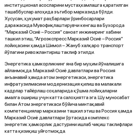
институционал асосларини мустаҳкамлашга қаратилган
ташаббуслар алоҳида эътибор марказида бўлди.
Хусусан, ҳукумат раҳбарлари ўринбосарлари
даражасида Мувофиқлаштирувчи кенгаш ва Бухорода
“Марказий Осиё – Россия” саноат инжиниринг хабини
ташкил этиш, “Агроэкспресс Марказий Осиё – Россия”
лойиҳасини ҳамда Шимол – Жануб халқаро транспорт
йўлагини ривожлантириш таклиф этилди.
Энергетика ҳамкорликнинг яна бир муҳим йўналишига
айланмоқда. Марказий Осиё давлатлари ва Россия
анъанавий ҳамда атом энергетикаси, энергетика
инфратузилмасини модернизация қилиш ва малакали
кадрлар тайёрлаш соҳаларида қўшма лойиҳаларни
амалга ошириш учун катта салоҳиятга эга. Шу муносабат
билан Атом энергетикаси бўйича минтақавий
компетенциялар марказини ташкил этиш ва Россия ҳамда
Марказий Осиё давлатлари ўртасида комплекс
энергетик ҳамкорлик дастурини ишлаб чиқиш таклифлари
катта қизиқиш уйғотмоқда.