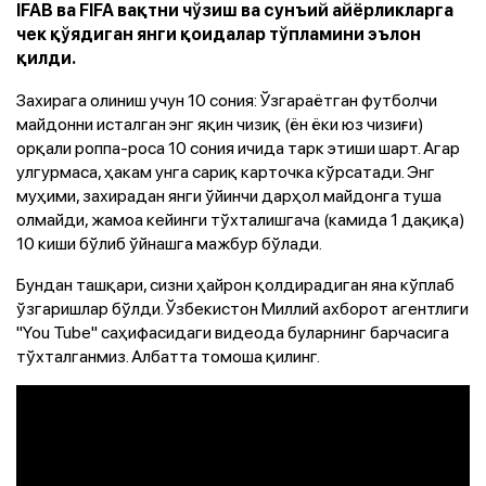
IFAB ва FIFA вақтни чўзиш ва сунъий айёрликларга
чек қўядиган янги қоидалар тўпламини эълон
қилди.
Захирага олиниш учун 10 сония: Ўзгараётган футболчи
майдонни исталган энг яқин чизиқ (ён ёки юз чизиғи)
орқали роппа-роса 10 сония ичида тарк этиши шарт. Агар
улгурмаса, ҳакам унга сариқ карточка кўрсатади. Энг
муҳими, захирадан янги ўйинчи дарҳол майдонга туша
олмайди, жамоа кейинги тўхталишгача (камида 1 дақиқа)
10 киши бўлиб ўйнашга мажбур бўлади.
Бундан ташқари, сизни ҳайрон қолдирадиган яна кўплаб
ўзгаришлар бўлди. Ўзбекистон Миллий ахборот агентлиги
"You Tube" саҳифасидаги видеода буларнинг барчасига
тўхталганмиз. Албатта томоша қилинг.