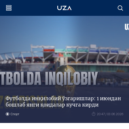
Футболда инқилобий ўзгаришлар: 1 июндан
бошлаб янги қоидалар кучга кирди
Спорт
20:47 / 03.06.2026