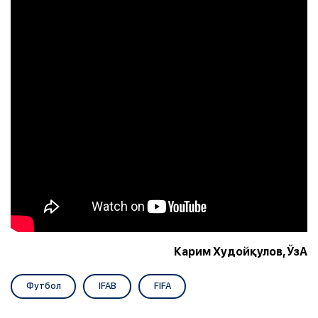
Карим Худойқулов, ЎзА
Футбол
IFAB
FIFA