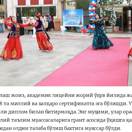
лаш жоиз, академик лицейни жорий ўқув йилида ж
38 та миллий ва халқаро сертификатга эга бўлишди.
ли диплом билан битирмоқда. Энг муҳими, улар ора
лий таълим муассасаларига грант асосида ўқишга қа
идан олдин талаба бўлиш бахтига муяссар бўлди.