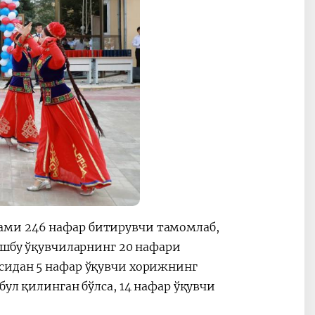
ами 246 нафар битирувчи тамомлаб,
 Ушбу ўқувчиларнинг 20 нафари
сидан 5 нафар ўқувчи хорижнинг
бул қилинган бўлса, 14 нафар ўқувчи