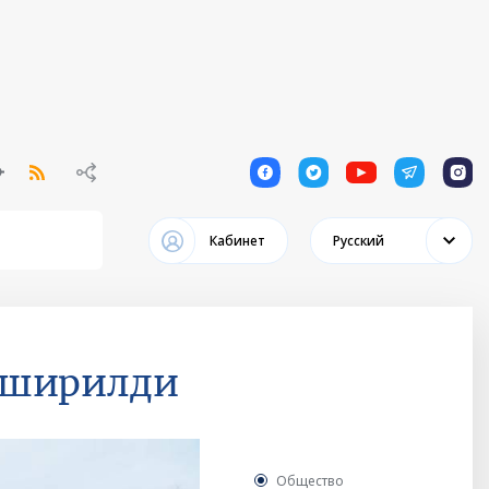
1
1
1
1
1
Кабинет
Русский
пширилди
Общество