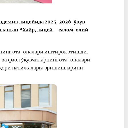
ные
После визита
2025 год – Го
Президента…
охраны
твом
окружающей
кадемик лицейида 2025-2026-ўқув
и «зеленой»
анган “Хайр, лицей – салом, олий
экономики
нинг ота-оналари иштирок этишди.
р ва фаол ўқувчиларнинг ота-оналари
 юқори натижаларга эришишларини