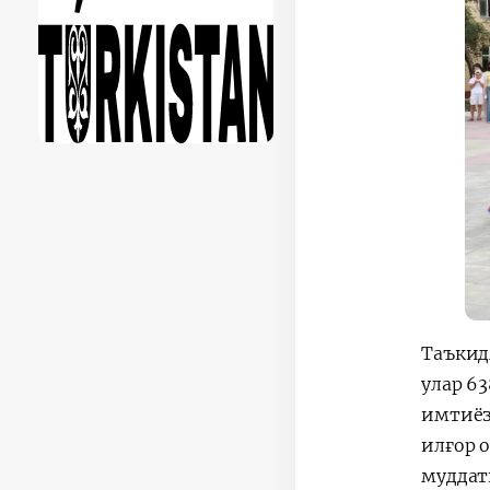
Таъкид
улар 6
имтиёз
илғор о
муддат