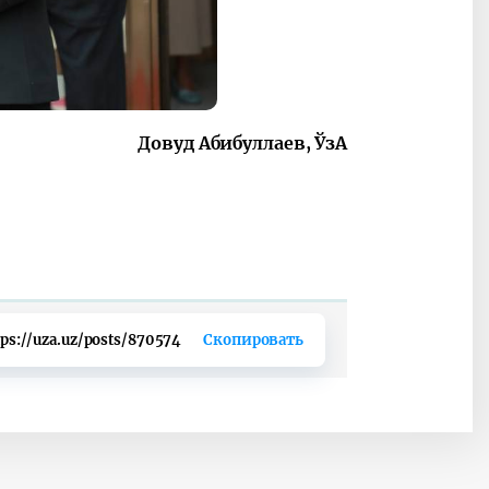
Довуд Абибуллаев,
ЎзА
tps://uza.uz/posts/870574
Скопировать