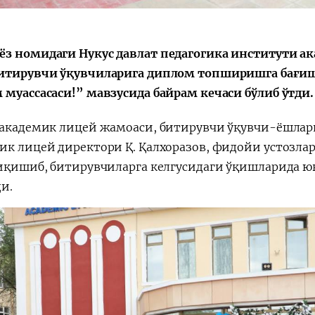
Поручение
Видеоселектор
Президента – в
совещания под
действии
председательс
з номидаги Нукус давлат педагогика институти а
Президента
итирувчи ўқувчиларига диплом топширишга бағишл
Шавката
 муассасаси!” мавзусида байрам кечаси бўлиб ўтди.
Мирзиёева
 академик лицей жамоаси, битирувчи ўқувчи-ёшлар
ик лицей директори Қ. Қалхоразов, фидойи устозла
чиқишиб, битирувчиларга келгусидаги ўқишларида
ди.