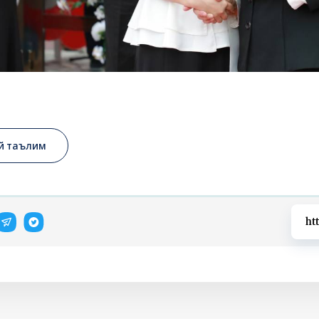
й таълим
ht