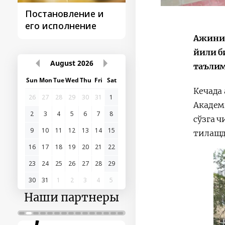
Постановление и
Поездки
его исполнение
Президента
Ажиниё
йили б
August
2026
таълим
Sun
Mon
Tue
Wed
Thu
Fri
Sat
Кечада
26
27
28
29
30
31
1
Академ
2
3
4
5
6
7
8
сўзга 
9
10
11
12
13
14
15
тилаш
16
17
18
19
20
21
22
23
24
25
26
27
28
29
30
31
1
2
3
4
5
Наши партнеры