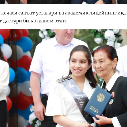
 кечаси санъат усталари ва академик лицейнинг иқ
т дастури билан давом этди.