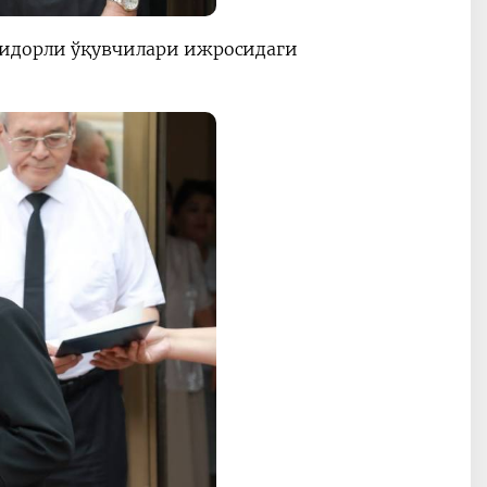
тидорли ўқувчилари ижросидаги