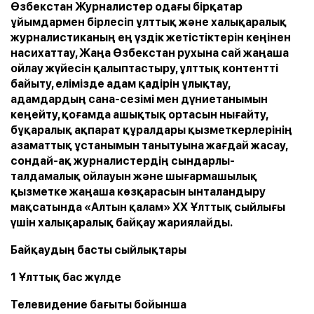
Өзбекстан Журналистер одағы бірқатар
ұйымдармен бірлесіп ұлттық және халықаралық
журналистиканың ең үздік жетістіктерін кеңінен
насихаттау, Жаңа Өзбекстан рухына сай жаңаша
ойлау жүйесін қалыптастыру, ұлттық контентті
байыту, елімізде адам қадірін ұлықтау,
адамдардың сана-сезімі мен дүниетанымын
кеңейту, қоғамда ашықтық ортасын нығайту,
бұқаралық ақпарат құралдары қызметкерлерінің
азаматтық ұстанымын танытуына жағдай жасау,
сондай-ақ журналистердің сындарлы-
талдамалық ойлауын және шығармашылық
қызметке жаңаша көзқарасын ынталандыру
мақсатында «Алтын қалам» ХХ Ұлттық сыйлығы
үшін халықаралық байқау жариялайды.
Байқаудың басты сыйлықтары
1 Ұлттық бас жүлде
Телевидение бағыты бойынша