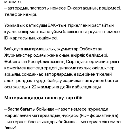
мәлімет;
– автордың паспорты немесе ID-картасының көшірмесі,
телефон нөмірі.
Ұжымдық қатысушы БАҚ-тың тіркелгенін растайтын
куәлік көшірмесі және ұйым басшысының күәлігі немесе
ID-картасының көшірмесі.
Байқауға шығармашылық жұмыстар Өзбекстан
Журналистер одағы және оның өңірлік бөлімдері,
Өзбекстан Республикасының Сыртқы істер министрлігі
көмегімен шетелдердегі дипломатиялық өкілдіктер
арқылы, сондай-ақ авторлардың өздерінен тікелей
электрондық түрде байқау жарияланған күннен бастап
осы жылдың 22 мамырына дейін қабылданады.
Материалдарды тапсыру тәртібі:
– баспа бағыты бойынша – газет немесе журналда
жарияланған материалдың нұсқасы (PDF форматында);
– интернет басылымдары бойынша – материал сілтемесі
(линк);