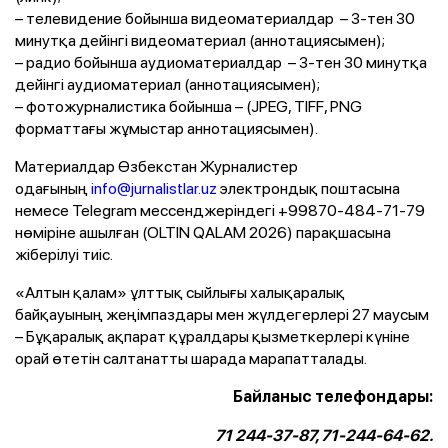
– телевидение бойынша видеоматериалдар – 3-тен 30
минутқа дейінгі видеоматериал (аннотациясымен);
– радио бойынша аудиоматериалдар – 3-тен 30 минутқа
дейінгі аудиоматериал (аннотациясымен);
– фотожурналистика бойынша – (JPEG, TIFF, PNG
форматтағы жұмыстар аннотациясымен).
Материалдар Өзбекстан Журналистер
одағының
info@jurnalistlar.uz
электрондық поштасына
немесе Telegram мессенджеріндегі +99870-484-71-79
нөміріне ашылған (OLTIN QALAM 2026) парақшасына
жіберілуі тиіс.
«Алтын қалам» ұлттық сыйлығы халықаралық
байқауының жеңімпаздары мен жүлдегерлері 27 маусым
– Бұқаралық ақпарат құралдары қызметкерлері күніне
орай өтетін салтанатты шарада марапатталады.
Байланыс телефондары:
71 244-37-87, 71-244-64-62.