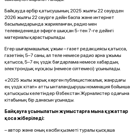
Байқауда әрбір қатысушының 2025 жылғы 22 сәуірден
2026 жылғы 22 сәуірге дейін баспа және интернет
басылымдарында жарияланған, радио мен
телевидениеде эфирге шыққан 5-тен 7-ге дейінгі
материалы қарастырылады.
Егер шығармашылық ұжым – газет редакциясы қатысса,
газетінің 5–7 саны, ал теле немесе радио арна ұжымы
қатысса, 5–7 ең үздік бағдарлама немесе хабардың
электрондық нұсқасы (немесе сілтемесі) ұсынылады.
«2025 жылы жарық көрген публицистикалық жанрдағы
ең үздік кітап» атты ынталандырушы номинация бойынша
қатысқысы келетіндер Өзбекстан Журналистер одағына
кітабының бір данасын ұсынады.
Байқауға ұсынылатын жұмыстарға мына құжаттар
қоса жіберіледі:
– автор және оның кәсіби қызметі туралы қысқаша