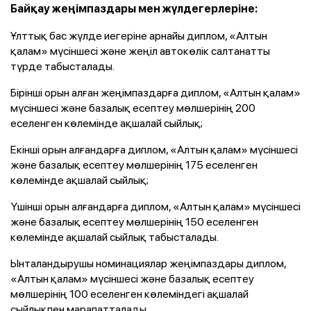
Байқау жеңімпаздары мен жүлдегерлеріне:
Ұлттық бас жүлде иегеріне арнайы диплом, «Алтын
қалам» мүсіншесі және жеңіл автокөлік салтанатты
түрде табысталады.
Бірінші орын алған жеңімпаздарға диплом, «Алтын қалам»
мүсіншесі және базалық есептеу мөлшерінің 200
еселенген көлемінде ақшалай сыйлық;
Екінші орын алғандарға диплом, «Алтын қалам» мүсіншесі
және базалық есептеу мөлшерінің 175 еселенген
көлемінде ақшалай сыйлық;
Үшінші орын алғандарға диплом, «Алтын қалам» мүсіншесі
және базалық есептеу мөлшерінің 150 еселенген
көлемінде ақшалай сыйлық табысталады.
Ынталандырушы номинациялар жеңімпаздары диплом,
«Алтын қалам» мүсіншесі және базалық есептеу
мөлшерінің 100 еселенген көлеміндегі ақшалай
сыйлықпен марапатталады.