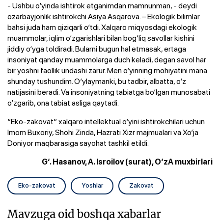
- Ushbu o‘yinda ishtirok etganimdan mamnunman, - deydi
ozarbayjonlik ishtirokchi Asiya Asqarova. – Ekologik bilimlar
bahsi juda ham qiziqarli o‘tdi. Xalqaro miqyosdagi ekologik
muammolar, iqlim o‘zgarishlari bilan bog‘liq savollar kishini
jiddiy o‘yga toldiradi. Bularni bugun hal etmasak, ertaga
insoniyat qanday muammolarga duch keladi, degan savol har
bir yoshni faollik undashi zarur. Men o‘yinning mohiyatini mana
shunday tushundim. O‘ylaymanki, bu tadbir, albatta, o‘z
natijasini beradi. Va insoniyatning tabiatga bo‘lgan munosabati
o‘zgarib, ona tabiat asliga qaytadi.
“Eko-zakovat” xalqaro intellektual o‘yini ishtirokchilari uchun
Imom Buxoriy, Shohi Zinda, Hazrati Xizr majmualari va Xo‘ja
Doniyor maqbarasiga sayohat tashkil etildi.
G‘. Hasanov, A. Isroilov (surat), O‘zA muxbirlari
Eko-zakovat
Yoshlar
Zakovat
Mavzuga oid boshqa xabarlar