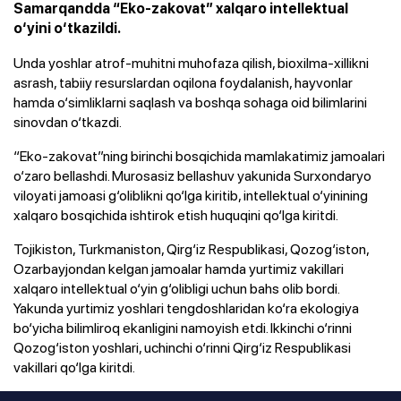
Samarqandda “Eko-zakovat” xalqaro intellektual
o‘yini o‘tkazildi.
Unda yoshlar atrof-muhitni muhofaza qilish, bioxilma-xillikni
asrash, tabiiy resurslardan oqilona foydalanish, hayvonlar
hamda o‘simliklarni saqlash va boshqa sohaga oid bilimlarini
sinovdan o‘tkazdi.
“Eko-zakovat”ning birinchi bosqichida mamlakatimiz jamoalari
o‘zaro bellashdi. Murosasiz bellashuv yakunida Surxondaryo
viloyati jamoasi g‘oliblikni qo‘lga kiritib, intellektual o‘yinining
xalqaro bosqichida ishtirok etish huquqini qo‘lga kiritdi.
Tojikiston, Turkmaniston, Qirg‘iz Respublikasi, Qozog‘iston,
Ozarbayjondan kelgan jamoalar hamda yurtimiz vakillari
xalqaro intellektual o‘yin g‘olibligi uchun bahs olib bordi.
Yakunda yurtimiz yoshlari tengdoshlaridan ko‘ra ekologiya
bo‘yicha bilimliroq ekanligini namoyish etdi. Ikkinchi o‘rinni
Qozog‘iston yoshlari, uchinchi o‘rinni Qirg‘iz Respublikasi
vakillari qo‘lga kiritdi.