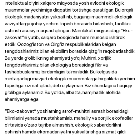
intellektual o‘yini xalqaro miqyosda yosh avlodni ekologik
muammolar yechimiga diqqatini tortishga qaratilgan. Bu orqali
ekologik madaniyatni yuksaltirib, bugungi muammoli ekologik
vaziyatlarga ijobiy yechim topish borasida birlashish, faollikni
oshirish asosiy maqsad qilingan. Mamlakat miqyosidagi “Eko-
zakovat”ni yutib, xalqaro bosqichda ham munosib ishtirok
etdik. Qozog‘iston va Qirg‘iz respublikalaridan kelgan
tengdoshlarimiz bilan ekobilim borasida qizg‘in raqobatlashdik.
Bu yerda g‘oliblikning ahamiyati yo‘q. Muhimi, xorijlik
tengdoshlarimiz bilan ekologiya borasidagi fikr va
tashabbuslarimiz birdamligini ta’minladik. Bu kelgusida
mintaqadagi mavjud ekologik muammolarga birgalikda yechim
topishga xizmat qiladi, deb o‘ylayman. Biz shundagina haqiqiy
g‘olibga aylanamiz. Bu yo‘lda, albatta, hamjihatlik alohida
ahamiyatga ega.
“Eko-zakovat” yoshlarning atrof-muhitni asrash borasidagi
bilimlarini yanada mustahkamlab, mahalliy va xorijlik ekofaollar
o‘rtasida o‘zaro tajriba almashish, ekologik xabardorlikni
oshirish hamda ekomadaniyatni yuksaltirishga xizmat qildi.