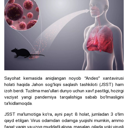
Sayohat kemasida aniqlangan noyob “Andes” xantavirusi
holati haqida Jahon sog‘liqni saqlash tashkiloti (JSST) ham
izoh berdi. Tuzilma mas’ullari dunyo uchun xavf pastligi, hozirgi
vaziyat yangi pandemiya tarqalishiga sabab bo‘lmasligini
ta’kidlamoqda.
JSST ma’lumotiga ko‘ra, ayni payt 8 holat, jumladan 3 o‘lim
qayd etilgan. Virus odamdan odamga yuqishi mumkin, ammo
faqat yaqin va uzoq muddatli aloqa, masalan, oilada yoki virusli