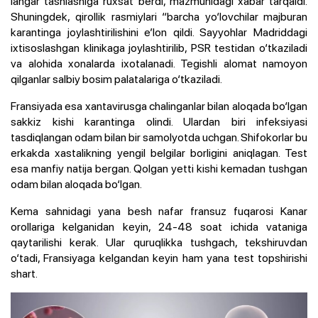
langar tashlashiga ruxsat berdi, mazmunidagi xabar tarqaldi.
Shuningdek, qirollik rasmiylari “barcha yo‘lovchilar majburan
karantinga joylashtirilishini e’lon qildi. Sayyohlar Madriddagi
ixtisoslashgan klinikaga joylashtirilib, PSR testidan o‘tkaziladi
va alohida xonalarda ixotalanadi. Tegishli alomat namoyon
qilganlar salbiy bosim palatalariga o‘tkaziladi.
Fransiyada esa xantavirusga chalinganlar bilan aloqada bo‘lgan
sakkiz kishi karantinga olindi. Ulardan biri infeksiyasi
tasdiqlangan odam bilan bir samolyotda uchgan. Shifokorlar bu
erkakda xastalikning yengil belgilar borligini aniqlagan. Test
esa manfiy natija bergan. Qolgan yetti kishi kemadan tushgan
odam bilan aloqada bo‘lgan.
Kema sahnidagi yana besh nafar fransuz fuqarosi Kanar
orollariga kelganidan keyin, 24-48 soat ichida vataniga
qaytarilishi kerak. Ular quruqlikka tushgach, tekshiruvdan
o‘tadi, Fransiyaga kelgandan keyin ham yana test topshirishi
shart.