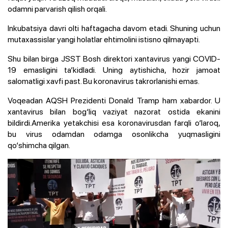
odamni parvarish qilish orqali.
Inkubatsiya davri olti haftagacha davom etadi. Shuning uchun
mutaxassislar yangi holatlar ehtimolini istisno qilmayapti.
Shu bilan birga JSST Bosh direktori xantavirus yangi COVID-
19 emasligini ta’kidladi. Uning aytishicha, hozir jamoat
salomatligi xavfi past. Bu koronavirus takrorlanishi emas.
Voqeadan AQSH Prezidenti Donald Tramp ham xabardor. U
xantavirus bilan bog‘liq vaziyat nazorat ostida ekanini
bildirdi.Amerika yetakchisi esa koronavirusdan farqli o‘laroq,
bu virus odamdan odamga osonlikcha yuqmasligini
qo‘shimcha qilgan.