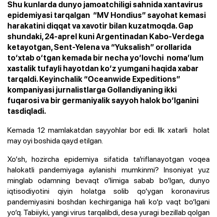
Shu kunlarda dunyo jamoatchiligi sahnida xantavirus
epidemiyasi tarqalgan “MV Hondius” sayohat kemasi
harakatini diqqat va xavotir bilan kuzatmoqda. Gap
shundaki, 24-aprel kuni Argentinadan Kabo-Verdega
ketayotgan, Sent-Yelena va “Yuksalish” orollarida
to‘xtab o‘tgan kemada bir necha yo‘lovchi noma’lum
xastalik tufayli hayotdan ko‘z yumgani haqida xabar
tarqaldi. Keyinchalik “Oceanwide Expeditions”
kompaniyasi jurnalistlarga Gollandiyaning ikki
fuqarosi va bir germaniyalik sayyoh halok bo‘lganini
tasdiqladi.
Kemada 12 mamlakatdan sayyohlar bor edi. Ilk xatarli holat
may oyi boshida qayd etilgan.
Xo‘sh, hozircha epidemiya sifatida ta’riflanayotgan voqea
halokatli pandemiyaga aylanishi mumkinmi? Insoniyat yuz
minglab odamning bevaqt o‘limiga sabab bo‘lgan, dunyo
iqtisodiyotini qiyin holatga solib qo‘ygan koronavirus
pandemiyasini boshdan kechirganiga hali ko‘p vaqt bo‘lgani
yo‘q. Tabiiyki, yangi virus tarqalibdi, desa yuragi bezillab qolgan