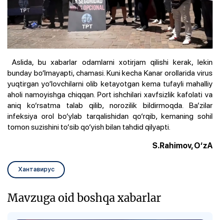
Aslida, bu xabarlar odamlarni xotirjam qilishi kerak, lekin
bunday bo‘lmayapti, chamasi. Kuni kecha Kanar orollarida virus
yuqtirgan yo‘lovchilarni olib ketayotgan kema tufayli mahalliy
aholi namoyishga chiqqan. Port ishchilari xavfsizlik kafolati va
aniq ko‘rsatma talab qilib, norozilik bildirmoqda. Ba’zilar
infeksiya orol bo‘ylab tarqalishidan qo‘rqib, kemaning sohil
tomon suzishini to‘sib qo‘yish bilan tahdid qilyapti.
S.Rahimov, O‘zA
Хантавирус
Mavzuga oid boshqa xabarlar