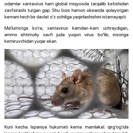
odamlar xantavirus ham global miqyosda tarqalib ketishidan
xavfsirashi turgan gap. Shu bois hamon okeanda qolayotgan
kemani hech bir davlat o‘z sohiliga yaqinlashishini istamayapti.
Ma’lumotga ko‘ra, xantavirus kamdan-kam uchraydigan,
ammo ehtimoliy xavfi juda yuqori virus bo‘lib, insonga
kemiruvchidan yuqar ekan.
Kuni kecha Ispaniya hukumati kema mamlakat qirg‘og‘ida