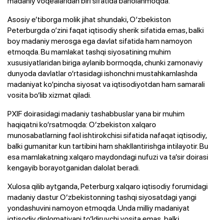
madaniy voqealaridan biri sifatida baholanmoqda.
Asosiy e’tiborga molik jihat shundaki, O‘zbekiston
Peterburgda o‘zini faqat iqtisodiy sherik sifatida emas, balki
boy madaniy merosga ega davlat sifatida ham namoyon
etmoqda. Bu mamlakat tashqi siyosatining muhim
xususiyatlaridan biriga aylanib bormoqda, chunki zamonaviy
dunyoda davlatlar o‘rtasidagi ishonchni mustahkamlashda
madaniyat ko‘pincha siyosat va iqtisodiyotdan ham samarali
vosita bo‘lib xizmat qiladi.
PXIF doirasidagi madaniy tashabbuslar yana bir muhim
haqiqatni ko‘rsatmoqda: O‘zbekiston xalqaro
munosabatlarning faol ishtirokchisi sifatida nafaqat iqtisodiy,
balki gumanitar kun tartibini ham shakllantirishga intilayotir. Bu
esa mamlakatning xalqaro maydondagi nufuzi va ta’sir doirasi
kengayib borayotganidan dalolat beradi.
Xulosa qilib aytganda, Peterburg xalqaro iqtisodiy forumidagi
madaniy dastur O‘zbekistonning tashqi siyosatdagi yangi
yondashuvini namoyon etmoqda. Unda milliy madaniyat
iqtisodiy diplomatiyani to‘ldiruvchi vosita emas, balki