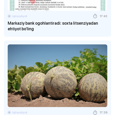
Iqtisodiyot
17:43
Markaziy bank ogohlantiradi: soxta litsenziyadan
ehtiyot bo‘ling
Iqtisodiyot
17:39