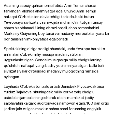
Asarning asosiy qahramoni sifatida Amir Temur shaxsi
tanlangani alohida ahamiyatga ega. Chunki Amir Temur
nafaqat O‘zbekiston davlatchiligi tarixida, balki butun
Yevroosiyo sivilizatsiyasi rivojida muhim o‘rin tutgan tarixiy
shaxs hisoblanadi. Uning obrazi orqali jahon tomoshabini
Markaziy Osiyoning boy tarixi va madaniy merosi bilan yana bir
bor tanishish imkoniyatiga ega bo‘ladi.
Spektaklning o‘ziga xosligi shundaki, unda Yevropa barokko
an’analari o‘zbek milliy musiqa madaniyati bilan
uyg‘unlashtirilgan. Gendel musiqasiga milliy cholg‘ularning
qo‘shilishi nafaqat yangi badiiy yechimni yaratgan, balki turli
sivilizatsiyalar o‘rtasidagi madaniy muloqotning ramziga
aylangan.
Loyihada O‘zbekiston xalq artisti Jenisbek Piyozov, aktrisa
Yulduz Rajabova, shuningdek milliy xor va xalq cholg‘u
asboblari jamoalarining ishtirok etishi mamlakat ijodiy
salohiyatini xalqaro auditoriyaga namoyon etadi. 160 dan ortiq
ijodkor jalb etilgan mazkur sahna asari forumning eng yirik