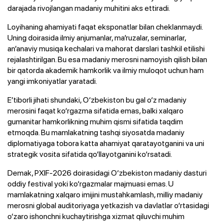
darajada rivojlangan madaniy muhitini aks ettiradi.
Loyihaning ahamiyati faqat eksponatlar bilan cheklanmaydi.
Uning doirasida ilmiy anjumanlar, ma’ruzalar, seminarlar,
an’anaviy musiqa kechalari va mahorat darslari tashkil etilishi
rejalashtirilgan. Bu esa madaniy merosni namoyish qilish bilan
bir qatorda akademik hamkorlik va ilmiy muloqot uchun ham
yangi imkoniyatlar yaratadi.
E’tiborli jihati shundaki, O‘zbekiston bu gal o‘z madaniy
merosini faqat ko‘rgazma sifatida emas, balki xalqaro
gumanitar hamkorlikning muhim qismi sifatida taqdim
etmoqda. Bu mamlakatning tashqi siyosatda madaniy
diplomatiyaga tobora katta ahamiyat qaratayotganini va uni
strategik vosita sifatida qo‘llayotganini ko‘rsatadi.
Demak, PXIF-2026 doirasidagi O‘zbekiston madaniy dasturi
oddiy festival yoki ko‘rgazmalar majmuasi emas. U
mamlakatning xalqaro imijini mustahkamlash, milliy madaniy
merosni global auditoriyaga yetkazish va davlatlar o‘rtasidagi
o‘zaro ishonchni kuchaytirishga xizmat qiluvchi muhim