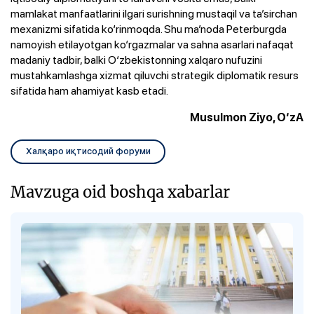
mamlakat manfaatlarini ilgari surishning mustaqil va ta’sirchan
mexanizmi sifatida ko‘rinmoqda. Shu ma’noda Peterburgda
namoyish etilayotgan ko‘rgazmalar va sahna asarlari nafaqat
madaniy tadbir, balki O‘zbekistonning xalqaro nufuzini
mustahkamlashga xizmat qiluvchi strategik diplomatik resurs
sifatida ham ahamiyat kasb etadi.
Musulmon Ziyo, O‘zA
Халқаро иқтисодий форуми
Mavzuga oid boshqa xabarlar