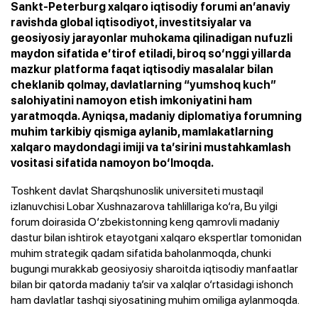
Sankt-Peterburg xalqaro iqtisodiy forumi an’anaviy
ravishda global iqtisodiyot, investitsiyalar va
geosiyosiy jarayonlar muhokama qilinadigan nufuzli
maydon sifatida e’tirof etiladi, biroq so‘nggi yillarda
mazkur platforma faqat iqtisodiy masalalar bilan
cheklanib qolmay, davlatlarning “yumshoq kuch”
salohiyatini namoyon etish imkoniyatini ham
yaratmoqda. Ayniqsa, madaniy diplomatiya forumning
muhim tarkibiy qismiga aylanib, mamlakatlarning
xalqaro maydondagi imiji va ta’sirini mustahkamlash
vositasi sifatida namoyon bo‘lmoqda.
Toshkent davlat Sharqshunoslik universiteti mustaqil
izlanuvchisi Lobar Xushnazarova tahlillariga ko‘ra, Bu yilgi
forum doirasida O‘zbekistonning keng qamrovli madaniy
dastur bilan ishtirok etayotgani xalqaro ekspertlar tomonidan
muhim strategik qadam sifatida baholanmoqda, chunki
bugungi murakkab geosiyosiy sharoitda iqtisodiy manfaatlar
bilan bir qatorda madaniy ta’sir va xalqlar o‘rtasidagi ishonch
ham davlatlar tashqi siyosatining muhim omiliga aylanmoqda.