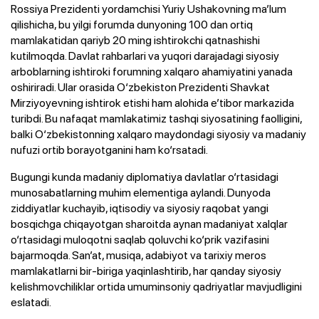
Rossiya Prezidenti yordamchisi Yuriy Ushakovning ma’lum
qilishicha, bu yilgi forumda dunyoning 100 dan ortiq
mamlakatidan qariyb 20 ming ishtirokchi qatnashishi
kutilmoqda. Davlat rahbarlari va yuqori darajadagi siyosiy
arboblarning ishtiroki forumning xalqaro ahamiyatini yanada
oshiriradi. Ular orasida O‘zbekiston Prezidenti Shavkat
Mirziyoyevning ishtirok etishi ham alohida e’tibor markazida
turibdi. Bu nafaqat mamlakatimiz tashqi siyosatining faolligini,
balki O‘zbekistonning xalqaro maydondagi siyosiy va madaniy
nufuzi ortib borayotganini ham ko‘rsatadi.
Bugungi kunda madaniy diplomatiya davlatlar o‘rtasidagi
munosabatlarning muhim elementiga aylandi. Dunyoda
ziddiyatlar kuchayib, iqtisodiy va siyosiy raqobat yangi
bosqichga chiqayotgan sharoitda aynan madaniyat xalqlar
o‘rtasidagi muloqotni saqlab qoluvchi ko‘prik vazifasini
bajarmoqda. San’at, musiqa, adabiyot va tarixiy meros
mamlakatlarni bir-biriga yaqinlashtirib, har qanday siyosiy
kelishmovchiliklar ortida umuminsoniy qadriyatlar mavjudligini
eslatadi.