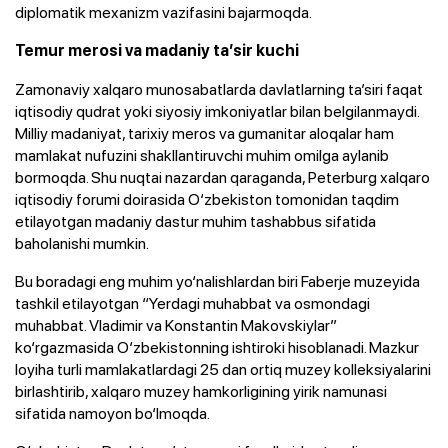
diplomatik mexanizm vazifasini bajarmoqda.
Temur merosi va madaniy ta’sir kuchi
Zamonaviy xalqaro munosabatlarda davlatlarning ta’siri faqat
iqtisodiy qudrat yoki siyosiy imkoniyatlar bilan belgilanmaydi.
Milliy madaniyat, tarixiy meros va gumanitar aloqalar ham
mamlakat nufuzini shakllantiruvchi muhim omilga aylanib
bormoqda. Shu nuqtai nazardan qaraganda, Peterburg xalqaro
iqtisodiy forumi doirasida O‘zbekiston tomonidan taqdim
etilayotgan madaniy dastur muhim tashabbus sifatida
baholanishi mumkin.
Bu boradagi eng muhim yo‘nalishlardan biri Faberje muzeyida
tashkil etilayotgan “Yerdagi muhabbat va osmondagi
muhabbat. Vladimir va Konstantin Makovskiylar”
ko‘rgazmasida O‘zbekistonning ishtiroki hisoblanadi. Mazkur
loyiha turli mamlakatlardagi 25 dan ortiq muzey kolleksiyalarini
birlashtirib, xalqaro muzey hamkorligining yirik namunasi
sifatida namoyon bo‘lmoqda.