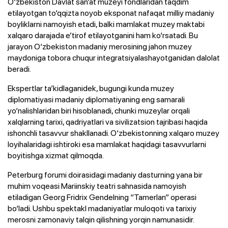
O‘zbekiston Davlat san’at muzeyi fondlaridan taqdim
etilayotgan to‘qqizta noyob eksponat nafaqat milliy madaniy
boyliklarni namoyish etadi, balki mamlakat muzey maktabi
xalqaro darajada e’tirof etilayotganini ham ko‘rsatadi. Bu
jarayon O‘zbekiston madaniy merosining jahon muzey
maydoniga tobora chuqur integratsiyalashayotganidan dalolat
beradi.
Ekspertlar ta’kidlaganidek, bugungi kunda muzey
diplomatiyasi madaniy diplomatiyaning eng samarali
yo‘nalishlaridan biri hisoblanadi, chunki muzeylar orqali
xalqlarning tarixi, qadriyatlari va sivilizatsion tajribasi haqida
ishonchli tasavvur shakllanadi. O‘zbekistonning xalqaro muzey
loyihalaridagi ishtiroki esa mamlakat haqidagi tasavvurlarni
boyitishga xizmat qilmoqda.
Peterburg forumi doirasidagi madaniy dasturning yana bir
muhim voqeasi Mariinskiy teatri sahnasida namoyish
etiladigan Georg Fridrix Gendelning “Tamerlan” operasi
bo‘ladi. Ushbu spektakl madaniyatlar muloqoti va tarixiy
merosni zamonaviy talqin qilishning yorqin namunasidir.