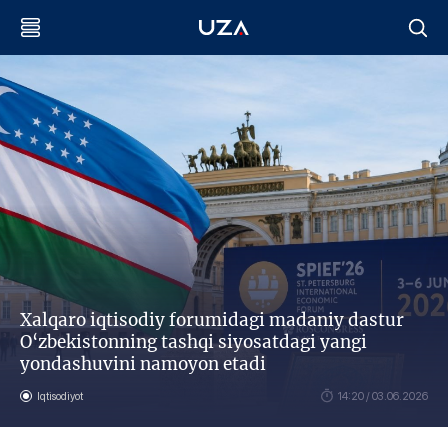
Xalqaro iqtisodiy forumidagi madaniy dastur
O‘zbekistonning tashqi siyosatdagi yangi
yondashuvini namoyon etadi
Iqtisodiyot
14:20 / 03.06.2026