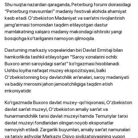
Shu nuqtai nazardan qaraganda, Peterburg forumi doirasidagi
“Peterburg mavsumlari” madaniy festivali alohida ahamiyat
kasb etadi. O‘zbekiston Madaniyat va san’atni rivojlantirish
jamg‘armasi tomonidan taqdim etilayotgan dastur
mamlakatning xalqaro madaniy makondagi ishtiroki yangi
bosqichga ko‘tarilganini namoyon qilmoqda.
Dasturning markaziy voqealaridan biri Davlat Ermitaji bilan
hamkorlikda tashkil etilayotgan “Saroy xonalarini ochib:
Buxoro amiri saroyidagi san’at” ko‘rgazmasi hisoblanadi.
Ushbu loyiha nafaqat muzey ekspozitsiyasi, balki
O‘zbekistonning boy davlatchilik an’analari, saroy madaniyati
va badiiy merosini jahon jamoatchiligiga taqdim etish
imkoniyatidir.
Ko‘rgazmada Buxoro davlat muzey-qo‘riqxonasi, O‘zbekiston
davlat san’at muzeyi, O‘zbekiston amaliy san’at va
hunarmandchilik tarixi davlat muzeyi hamda Temuriylar tarixi
davlat muzeyi fondlaridan olingan noyob eksponatlar
namoyish etiladi. Zargarlik buyumlari, amaliy san’at namunalari
va tarixiy ashyolar Markaziy Osiyo sivilizatsiyasining yuqori