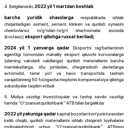
4. Belgilansinki,
:
2022 yil 1 martdan boshlab
respublikada ishlab
barcha yuridik shaxslarga
chiqariladigan sement, sement klinkeri va qurilish oynasini
cheklovlarsiz to‘g‘ridan-to‘g‘ri shartnomalar asosida
(kvotasiz)
eksport qilishga ruxsat beriladi;
Eksportni rag‘batlantirish
2024 yil 1 yanvarga qadar
agentligi tomonidan mahalliy eksport qiluvchi korxonalarga
(ularning vakolatli vakillariga) qurilish materiallarini barcha
mamlakatlarga, shu jumladan, chegaradosh davlatlarga
avtomobil, temir yo‘l va havo transportida tashish
xarajatlarining 50 foizigacha miqdorini kompensatsiya qilishga
subsidiyalar taqdim etiladi.
5. Moliya vazirligi Investitsiyalar va tashqi savdo vazirligi
hamda “O‘zsanoatqurilishbank” ATB bilan birgalikda:
kapital bozorlari kon’yunkturasidan
2022 yil yakuniga qadar
kelib chiqib, qurilish materiallarini ishlab chiqarish loyihalarini
moliyalashtirish uchun “O‘zsanoatqurilishbank” ATBning