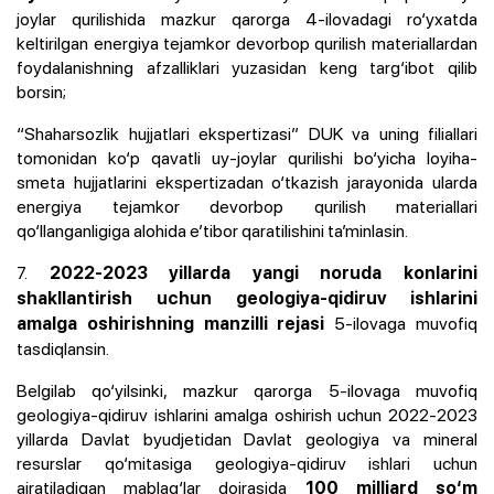
joylar qurilishida mazkur qarorga 4-ilovadagi ro‘yxatda
keltirilgan energiya tejamkor devorbop qurilish materiallardan
foydalanishning afzalliklari yuzasidan keng targ‘ibot qilib
borsin;
“Shaharsozlik hujjatlari ekspertizasi” DUK va uning filiallari
tomonidan ko‘p qavatli uy-joylar qurilishi bo‘yicha loyiha-
smeta hujjatlarini ekspertizadan o‘tkazish jarayonida ularda
energiya tejamkor devorbop qurilish materiallari
qo‘llanganligiga alohida e’tibor qaratilishini ta’minlasin.
7.
2022-2023 yillarda yangi noruda konlarini
shakllantirish uchun geologiya-qidiruv ishlarini
5-ilovaga muvofiq
amalga oshirishning manzilli rejasi
tasdiqlansin.
Belgilab qo‘yilsinki, mazkur qarorga 5-ilovaga muvofiq
geologiya-qidiruv ishlarini amalga oshirish uchun 2022-2023
yillarda Davlat byudjetidan Davlat geologiya va mineral
resurslar qo‘mitasiga geologiya-qidiruv ishlari uchun
ajratiladigan mablag‘lar doirasida
100 milliard so‘m