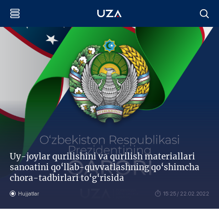
Uy-joylar qurilishini va qurilish materiallari
sanoatini qo‘llab-quvvatlashning qo‘shimcha
chora-tadbirlari to‘g‘risida
Hujjatlar
15:25 / 22.02.2022