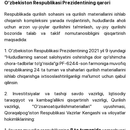
O‘zbekiston Respublikasi Prezidentining qarori
Respublikada qurilish sohasini va qurilish materiallarini ishlab
chiqarish kompleksini yanada rivojlantirish, hududlarda aholi
uchun arzon uy-joylar qurilishini ta’minlash, uy-joy qurilishi
bozorida talab va taklif nomutanosibligini qisqartirish
maqsadida:
1. O‘zbekiston Respublikasi Prezidentining 2021 yil 9 iyundagi
“Hududlarning sanoat salohiyatini oshirishga doir qo‘shimcha
chora-tadbirlar to‘g‘risida”gi PF-6244-son farmoniga muvofiq
respublikaning 24 ta tuman va shaharlari qurilish materiallarini
ishlab chiqarishga ixtisoslashtirilganligi ma’lumot uchun qabul
qilinsin.
2. Investitsiyalar va tashqi savdo vazirligi, Iqtisodiy
taraqqiyot va kambag‘allikni qisqartirish vazirligi, Qurilish
vazirligi, “O‘zsanoatqurilishmateriallari” uyushmasi,
Qoraqalpog‘iston Respublikasi Vazirlar Kengashi va viloyatlar
hokimliklarining:
1-ilovaga muvofiq respublikaning
xomashyoni