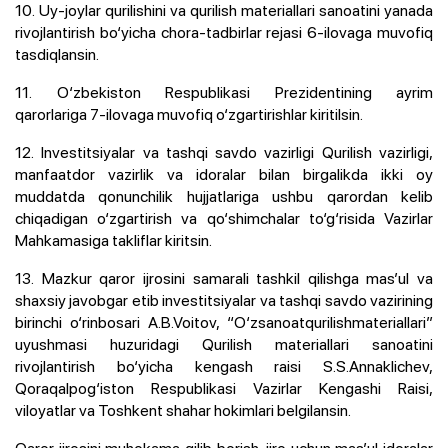
10. Uy-joylar qurilishini va qurilish materiallari sanoatini yanada
rivojlantirish bo‘yicha chora-tadbirlar rejasi 6-ilovaga muvofiq
tasdiqlansin.
11. O‘zbekiston Respublikasi Prezidentining ayrim
qarorlariga 7-ilovaga muvofiq o‘zgartirishlar kiritilsin.
12. Investitsiyalar va tashqi savdo vazirligi Qurilish vazirligi,
manfaatdor vazirlik va idoralar bilan birgalikda ikki oy
muddatda qonunchilik hujjatlariga ushbu qarordan kelib
chiqadigan o‘zgartirish va qo‘shimchalar to‘g‘risida Vazirlar
Mahkamasiga takliflar kiritsin.
13. Mazkur qaror ijrosini samarali tashkil qilishga mas’ul va
shaxsiy javobgar etib investitsiyalar va tashqi savdo vazirining
birinchi o‘rinbosari A.B.Voitov, “O‘zsanoatqurilishmateriallari”
uyushmasi huzuridagi Qurilish materiallari sanoatini
rivojlantirish bo‘yicha kengash raisi S.S.Annaklichev,
Qoraqalpog‘iston Respublikasi Vazirlar Kengashi Raisi,
viloyatlar va Toshkent shahar hokimlari belgilansin.
Qaror ijrosini muhokama qilib borish, ijro uchun mas’ul idoralar