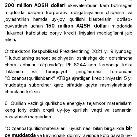
ekvivalentidan kam bo‘lmagan
300 million AQSH dollari
miqdorda xalqaro korporativ obligatsiyalarini chiqarish va
joylashtirish hamda uy-joy qurilishi klasterlarini qo‘llab-
quvvatlash uchun
miqdorida
150 million AQSH dollari
Hukumat kafolatisiz xorijiy kredit liniyalari mablag‘larini jalb
qilish;
O‘zbekiston Respublikasi Prezidentining 2021 yil 9 iyundagi
“Hududlarning sanoat salohiyatini oshirishga doir qo‘shimcha
chora-tadbirlar to‘g‘risida”gi PF-6244-son farmoniga ko‘ra
Tiklanish va taraqqiyot jamg‘armasi tomonidan
“O‘zsanoatqurilishbank” ATBga ajratilgan kredit liniyasini 5 yil
muddatga subordinar qarz sifatida qayta rasmiylashtirish
choralarini ko‘rsin.
6. Qurilish vazirligi qurilishda energiya tejamkor materiallarni
keng joriy etish orqali uy-joy qurilishi vaqti va tannarxini
pasaytirish maqsadida:
“O‘zsanoatqurilishmateriallari” uyushmasi bilan birgalikda
bir
va keyinchalik doimiy ravishda ko‘p qavatli uy-
oy muddatda