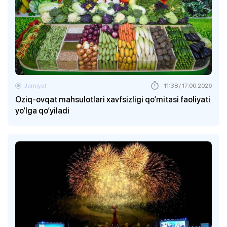
Jamiyat
11:38 / 17.06.2026
Oziq-ovqat mahsulotlari xavfsizligi qo‘mitasi faoliyati
yo‘lga qo‘yiladi