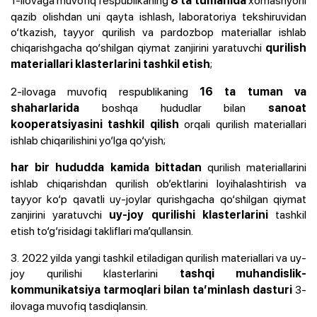
8 ta tumanida
qazib olishdan uni qayta ishlash, laboratoriya tekshiruvidan
o‘tkazish, tayyor qurilish va pardozbop materiallar ishlab
chiqarishgacha qo‘shilgan qiymat zanjirini yaratuvchi
qurilish
;
materiallari klasterlarini tashkil etish
2-ilovaga muvofiq respublikaning
16 ta tuman va
boshqa hududlar bilan
shaharlarida
sanoat
orqali qurilish materiallari
kooperatsiyasini tashkil qilish
ishlab chiqarilishini yo‘lga qo‘yish;
qurilish materiallarini
har bir hududda kamida bittadan
ishlab chiqarishdan qurilish ob’ektlarini loyihalashtirish va
tayyor ko‘p qavatli uy-joylar qurishgacha qo‘shilgan qiymat
zanjirini yaratuvchi
tashkil
uy-joy qurilishi klasterlarini
etish to‘g‘risidagi takliflari ma’qullansin.
3. 2022 yilda yangi tashkil etiladigan qurilish materiallari va uy-
joy qurilishi klasterlarini
tashqi muhandislik-
3-
kommunikatsiya tarmoqlari bilan ta’minlash dasturi
ilovaga muvofiq tasdiqlansin.