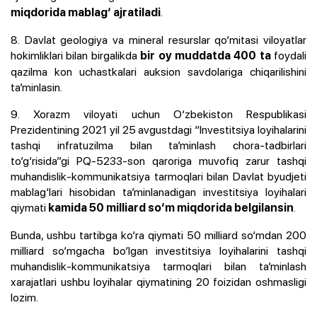
.
miqdorida mablag‘ ajratiladi
8. Davlat geologiya va mineral resurslar qo‘mitasi viloyatlar
hokimliklari bilan birgalikda
foydali
bir oy muddatda 400 ta
qazilma kon uchastkalari auksion savdolariga chiqarilishini
ta’minlasin.
9. Xorazm viloyati uchun O‘zbekiston Respublikasi
Prezidentining 2021 yil 25 avgustdagi “Investitsiya loyihalarini
tashqi infratuzilma bilan ta’minlash chora-tadbirlari
to‘g‘risida”gi PQ-5233-son qaroriga muvofiq zarur tashqi
muhandislik-kommunikatsiya tarmoqlari bilan Davlat byudjeti
mablag‘lari hisobidan ta’minlanadigan investitsiya loyihalari
qiymati
.
kamida 50 milliard so‘m miqdorida belgilansin
Bunda, ushbu tartibga ko‘ra qiymati 50 milliard so‘mdan 200
milliard so‘mgacha bo‘lgan investitsiya loyihalarini tashqi
muhandislik-kommunikatsiya tarmoqlari bilan ta’minlash
xarajatlari ushbu loyihalar qiymatining 20 foizidan oshmasligi
lozim.