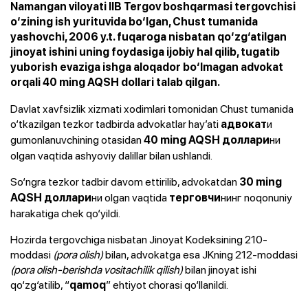
Namangan viloyati IIB Tergov boshqarmasi tergovchisi
o‘zining ish yurituvida bo‘lgan, Chust tumanida
yashovchi, 2006 y.t. fuqaroga nisbatan qo‘zg‘atilgan
jinoyat ishini uning foydasiga ijobiy hal qilib, tugatib
yuborish evaziga ishga aloqador bo‘lmagan advokat
orqali 40 ming AQSH dollari talab qilgan.
Davlat xavfsizlik xizmati xodimlari tomonidan Chust tumanida
o‘tkazilgan tezkor tadbirda advokatlar hay’ati
и
адвокат
gumonlanuvchining otasidan
ни
40 ming AQSH доллари
olgan vaqtida ashyoviy dalillar bilan ushlandi.
So‘ngra tezkor tadbir davom ettirilib, advokatdan
30 ming
ни olgan vaqtida
нинг noqonuniy
AQSH доллари
терговчи
harakatiga chek qo‘yildi.
Hozirda tergovchiga nisbatan Jinoyat Kodeksining 210-
moddasi
(pora olish)
bilan, advokatga esa JKning 212-moddasi
(pora olish-berishda vositachilik qilish)
bilan jinoyat ishi
qo‘zg‘atilib, “
” ehtiyot chorasi qo‘llanildi.
qamoq