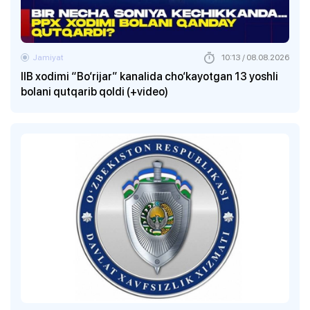
Jamiyat
10:13 / 08.08.2026
IIB xodimi “Bo‘rijar” kanalida cho‘kayotgan 13 yoshli
bolani qutqarib qoldi (+video)