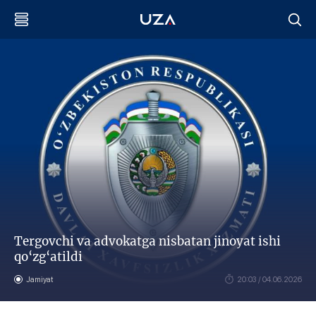
Tergovchi va advokatga nisbatan jinoyat ishi
qo‘zg‘atildi
Jamiyat
20:03 / 04.06.2026