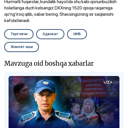
Hurmatli fuqarolar, kundalik hayotda shu kabi qonunbuzilish
holatlariga duch kelsangiz DXXning 1520 qisqa raqamiga
qo‘ng‘iroq qilib, xabar bering. Shaxsingizning sir saqlanishi
kafolatlanadi.
Терговчи
Адвокат
ИИБ
Жиноят иши
Mavzuga oid boshqa xabarlar