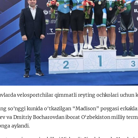
uvlarda velosportchilar qimmatli reyting ochkolari uchun 
ing so‘nggi kunida o‘tkazilgan “Madison” poygasi erkaklar
ev va Dmitriy Bocharovdan iborat O‘zbekiston milliy term
nga aylandi.