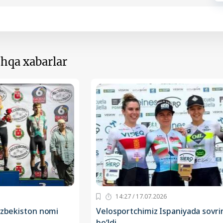
hqa xabarlar
14:27 / 17.07.2026
O‘zbekiston nomi
Velosportchimiz Ispaniyada sovri
bo‘ldi