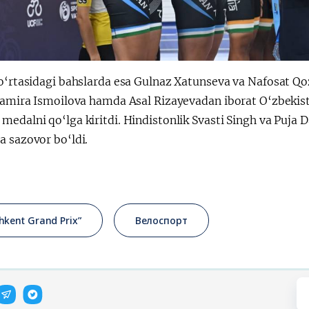
o‘rtasidagi bahslarda esa Gulnaz Xatunseva va Nafosat Qozi
 Samira Ismoilova hamda Asal Rizayevadan iborat O‘zbekist
edalni qo‘lga kiritdi. Hindistonlik Svasti Singh va Puja D
a sazovor bo‘ldi.
hkent Grand Prix”
Велоспорт