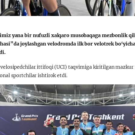
Huquqiy targʻibot
O‘zbekiston va
i
Yaponiya hamkorl
imiz yana bir nufuzli xalqaro musobaqaga mezbonlik qil
hasi”da joylashgan velodromda ilk bor velotrek bo‘yich
di.
 velosipedchilar ittifoqi (UCI) taqvimiga kiritilgan mazk
onal sportchilar ishtirok etdi.