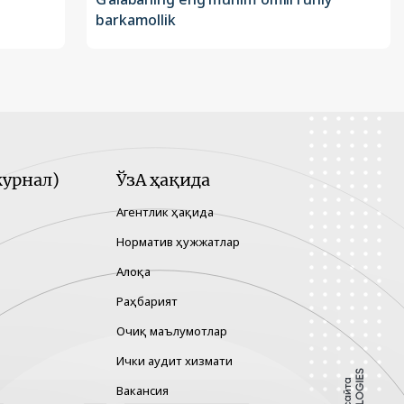
barkamollik
урнал)
ЎзА ҳақида
Агентлик ҳақида
Норматив ҳужжатлар
Алоқа
Раҳбарият
Очиқ маълумотлар
Ички аудит хизмати
Вакансия