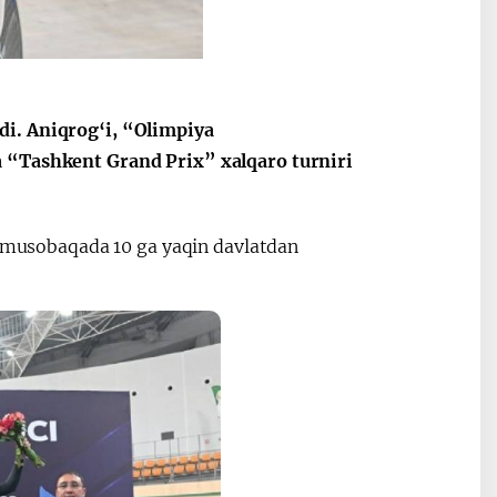
Oʻzbekiston va
Maqolalar
igi
Pokiston hamkorligi
di. Aniqrog‘i, “Olimpiya
a “Tashkent Grand Prix” xalqaro turniri
ur musobaqada 10 ga yaqin davlatdan