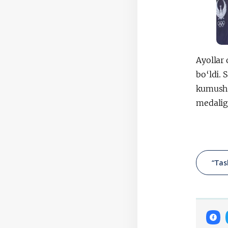
Ayollar 
bo‘ldi.
kumush m
medalig
“Tas