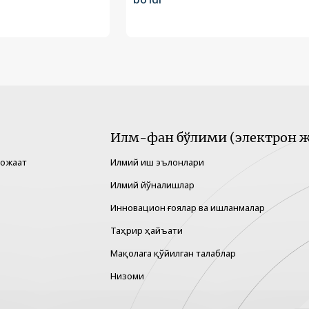
Илм-фан бўлими (электрон ж
рожаат
Илмий иш эълонлари
Илмий йўналишлар
Инновацион ғоялар ва ишланмалар
Таҳрир ҳайъати
Мақолага қўйилган талаблар
Низоми