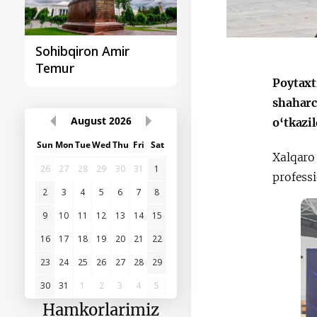
Sohibqiron Amir
O‘zbekiston va
Temur
Paragvay hamkorlig
Poytaxt
shaharc
August
2026
o‘tkazil
Sun
Mon
Tue
Wed
Thu
Fri
Sat
Xalqaro
26
27
28
29
30
31
1
professi
2
3
4
5
6
7
8
9
10
11
12
13
14
15
16
17
18
19
20
21
22
23
24
25
26
27
28
29
30
31
1
2
3
4
5
Hamkorlarimiz