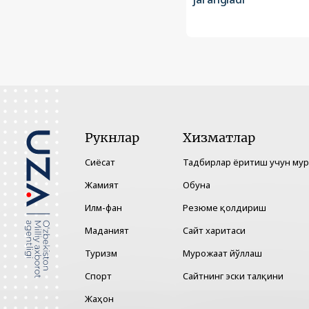
Рукнлар
Хизматлар
Сиёсат
Тадбирлар ёритиш учун му
Жамият
Обуна
Илм-фан
Резюме қолдириш
Маданият
Сайт харитаси
Туризм
Мурожаат йўллаш
Спорт
Сайтнинг эски талқини
Жаҳон