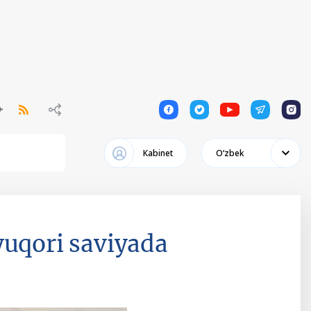
1
1
1
1
1
Кabinet
Oʻzbek
yuqori saviyada