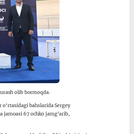
kurash olib bormoqda.
 o‘rtasidagi bahslarida Sergey
a jamoasi 67 ochko jamg‘arib,