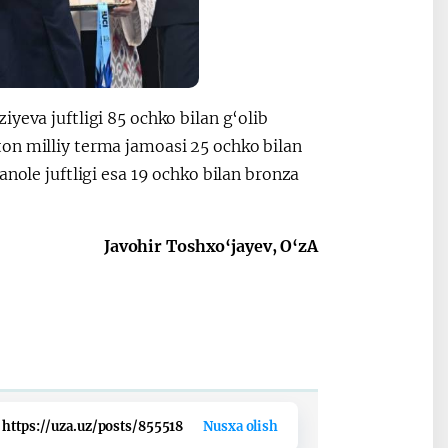
yeva juftligi 85 ochko bilan g‘olib
on milliy terma jamoasi 25 ochko bilan
anole juftligi esa 19 ochko bilan bronza
Javohir Toshxo‘jayev, O‘zA
https://uza.uz/posts/855518
Nusxa olish