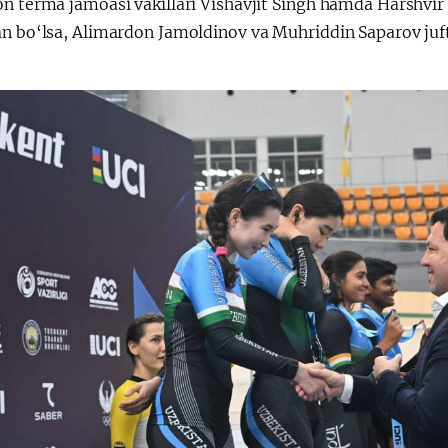
n terma jamoasi vakillari Vishavjit Singh hamda Harshvir 
an bo‘lsa, Alimardon Jamoldinov va Muhriddin Saparov juft