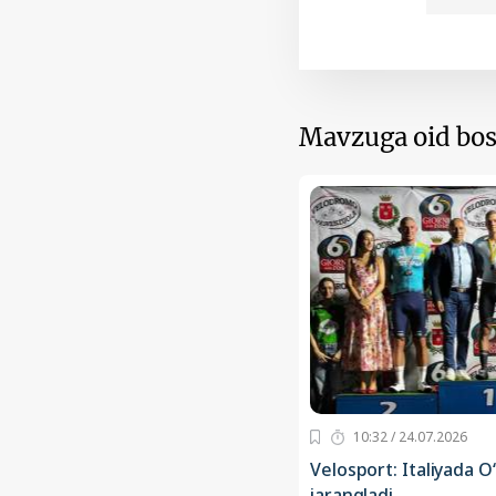
Mavzuga oid bos
10:32 / 24.07.2026
Velosport: Italiyada 
jarangladi