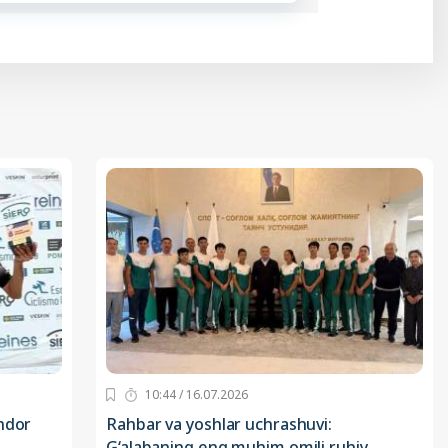
10:44 / 16.07.2026
ndor
Rahbar va yoshlar uchrashuvi:
G‘alabaning eng muhim omili ruhiy