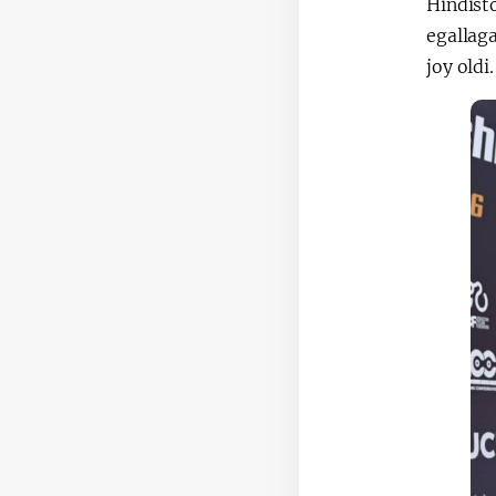
Hindisto
egallag
joy oldi.