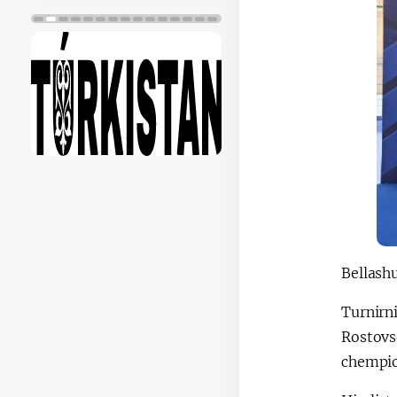
Bellash
Turnirn
Rostovs
chempio