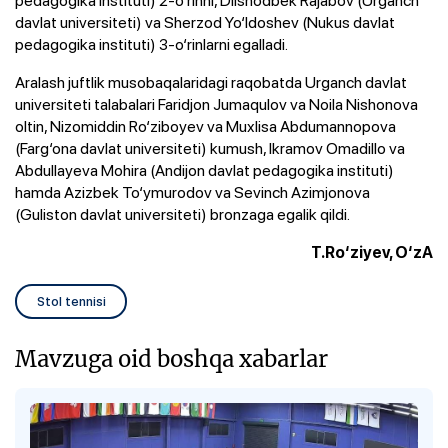
pedagogika instituti) 2-o‘rinni, Dilshodbek Rajabov (Urganch
davlat universiteti) va Sherzod Yo‘ldoshev (Nukus davlat
pedagogika instituti) 3-o‘rinlarni egalladi.
Aralash juftlik musobaqalaridagi raqobatda Urganch davlat
universiteti talabalari Faridjon Jumaqulov va Noila Nishonova
oltin, Nizomiddin Ro‘ziboyev va Muxlisa Abdumannopova
(Farg‘ona davlat universiteti) kumush, Ikramov Omadillo va
Abdullayeva Mohira (Andijon davlat pedagogika instituti)
hamda Azizbek To‘ymurodov va Sevinch Azimjonova
(Guliston davlat universiteti) bronzaga egalik qildi.
T.Ro‘ziyev, O‘zA
Stol tennisi
Mavzuga oid boshqa xabarlar