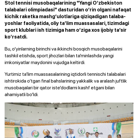
Stol tennisi musobaqalarining "Yangi O‘zbekiston
talabalari olimpiadasi" dasturidan o‘rin olgani nafaqat
kichik raketka mashg‘ulotlariga qiziqadigan talaba-
yoshlar faoliyatida, oliy ta’lim muassasalari, tizimdagi
sport klublari ish tizimiga ham o‘ziga xos ijobiy ta’sir
ko‘rsatdi.
Bu, o‘yinlarning birinchi va ikkinchi bosqich musobaqalarini
tashkil etishda, sport jihozlari bilan ta’minlashda yangi
imkoniyatlar maydonini vujudga keltirdi.
Yurtimiz ta’lim muassasalarining iqtidorli tennischi talabalari
ishtirokida o‘tgan final bahslarining yakkalik va aralash juftlik
musobaqalari bir qator iste’dodlarni kashf etgani bilan
ahamiyatli bo‘ldi.