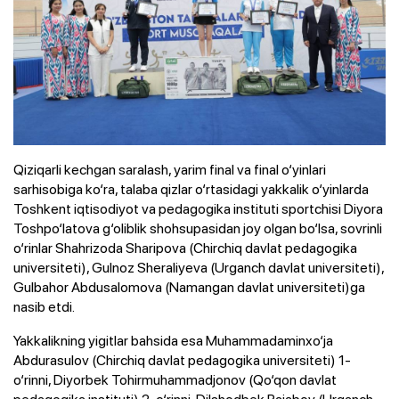
Qiziqarli kechgan saralash, yarim final va final o‘yinlari
sarhisobiga ko‘ra, talaba qizlar o‘rtasidagi yakkalik o‘yinlarda
Toshkent iqtisodiyot va pedagogika instituti sportchisi Diyora
Toshpo‘latova g‘oliblik shohsupasidan joy olgan bo‘lsa, sovrinli
o‘rinlar Shahrizoda Sharipova (Chirchiq davlat pedagogika
universiteti), Gulnoz Sheraliyeva (Urganch davlat universiteti),
Gulbahor Abdusalomova (Namangan davlat universiteti)ga
nasib etdi.
Yakkalikning yigitlar bahsida esa Muhammadaminxo‘ja
Abdurasulov (Chirchiq davlat pedagogika universiteti) 1-
o‘rinni, Diyorbek Tohirmuhammadjonov (Qo‘qon davlat