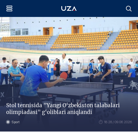
Stol tennisida "Yangi O‘zbekiston talabalari
olimpiadasi" g‘oliblari aniqlandi
Sport
18:28 / 09.06.2026