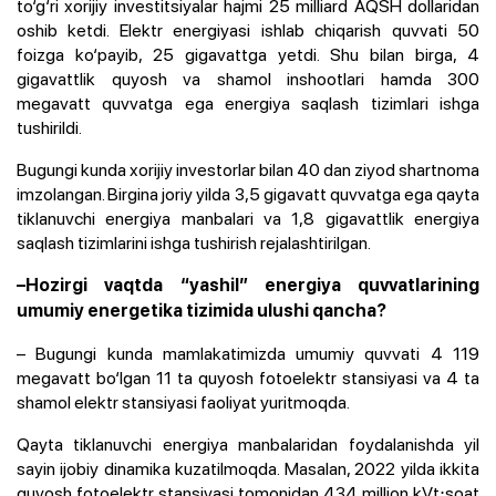
to‘g‘ri xorijiy investitsiyalar hajmi 25 milliard AQSH dollaridan
oshib ketdi. Elektr energiyasi ishlab chiqarish quvvati 50
foizga ko‘payib, 25 gigavattga yetdi. Shu bilan birga, 4
gigavattlik quyosh va shamol inshootlari hamda 300
megavatt quvvatga ega energiya saqlash tizimlari ishga
tushirildi.
Bugungi kunda xorijiy investorlar bilan 40 dan ziyod shartnoma
imzolangan. Birgina joriy yilda 3,5 gigavatt quvvatga ega qayta
tiklanuvchi energiya manbalari va 1,8 gigavattlik energiya
saqlash tizimlarini ishga tushirish rejalashtirilgan.
–Hozirgi vaqtda “yashil” energiya quvvatlarining
umumiy energetika tizimida ulushi qancha?
– Bugungi kunda mamlakatimizda umumiy quvvati 4 119
megavatt bo‘lgan 11 ta quyosh fotoelektr stansiyasi va 4 ta
shamol elektr stansiyasi faoliyat yuritmoqda.
Qayta tiklanuvchi energiya manbalaridan foydalanishda yil
sayin ijobiy dinamika kuzatilmoqda. Masalan, 2022 yilda ikkita
quyosh fotoelektr stansiyasi tomonidan 434 million kVt⋅soat