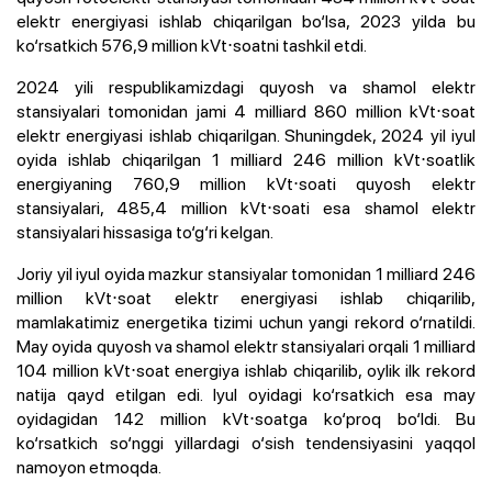
elektr energiyasi ishlab chiqarilgan bo‘lsa, 2023 yilda bu
ko‘rsatkich 576,9 million kVt⋅soatni tashkil etdi.
2024 yili respublikamizdagi quyosh va shamol elektr
stansiyalari tomonidan jami 4 milliard 860 million kVt⋅soat
elektr energiyasi ishlab chiqarilgan. Shuningdek, 2024 yil iyul
oyida ishlab chiqarilgan 1 milliard 246 million kVt⋅soatlik
energiyaning 760,9 million kVt⋅soati quyosh elektr
stansiyalari, 485,4 million kVt⋅soati esa shamol elektr
stansiyalari hissasiga to‘g‘ri kelgan.
Joriy yil iyul oyida mazkur stansiyalar tomonidan 1 milliard 246
million kVt⋅soat elektr energiyasi ishlab chiqarilib,
mamlakatimiz energetika tizimi uchun yangi rekord o‘rnatildi.
May oyida quyosh va shamol elektr stansiyalari orqali 1 milliard
104 million kVt⋅soat energiya ishlab chiqarilib, oylik ilk rekord
natija qayd etilgan edi. Iyul oyidagi ko‘rsatkich esa may
oyidagidan 142 million kVt⋅soatga ko‘proq bo‘ldi. Bu
ko‘rsatkich so‘nggi yillardagi o‘sish tendensiyasini yaqqol
namoyon etmoqda.