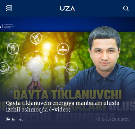
Qayta tiklanuvchi energiya manbalari ulushi
izchil oshmoqda (+video)
Jamiyat
18:25 / 26.08.2025