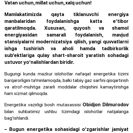
Vatan uchun, millat uchun, xalq uchun!
Mamlakatimizda qayta tiklanuvchi energiya
manbalaridan foydalanishga katta e’tibor
qaratilmoqda. Xususan, quyosh va shamol
energiyasidan samarali foydalanish, mavjud
stansiyalarni modernizatsiya qilish, yangi quvvatlarni
ishga tushirish va aholi hamda tadbirkorlik
sub’ektlariga qulay shart-sharoit yaratish sohadagi
ustuvor yo‘nalishlardan biridir.
Bugungi kunda mazkur islohotlar nafaqat energetika tizimi
barqarorligini ta’minlamoqda, balki tabiiy gaz sarfini qisqartirish
va atrof-muhitga zararli moddalar chiqishini kamaytirishga
ham xizmat qilmoqda.
Energetika vazirligi bosh mutaxassisi
Obidjon Dilmurodov
bilan suhbatimiz ushbu tizimdagi islohotlar natijalariga
bag‘ishlandi.
– Bugun energetika sohasidagi o‘zgarishlar jamiyat