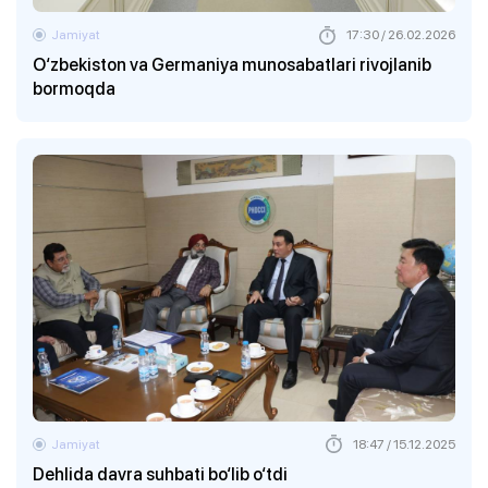
Jamiyat
17:30 / 26.02.2026
O‘zbekiston va Germaniya munosabatlari rivojlanib
bormoqda
Jamiyat
18:47 / 15.12.2025
Dehlida davra suhbati bo‘lib o‘tdi