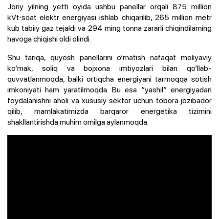
Joriy yilning yetti oyida ushbu panellar orqali 875 million
kVt⋅soat elektr energiyasi ishlab chiqarilib, 265 million metr
kub tabiiy gaz tejaldi va 294 ming tonna zararli chiqindilarning
havoga chiqishi oldi olindi.
Shu tariqa, quyosh panellarini o‘rnatish nafaqat moliyaviy
ko‘mak, soliq va bojxona imtiyozlari bilan qo‘llab-
quvvatlanmoqda, balki ortiqcha energiyani tarmoqqa sotish
imkoniyati ham yaratilmoqda. Bu esa “yashil” energiyadan
foydalanishni aholi va xususiy sektor uchun tobora jozibador
qilib, mamlakatimizda barqaror energetika tizimini
shakllantirishda muhim omilga aylanmoqda.