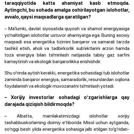
taraqqiyotida katta ahamiyat kasb etmoqda.
Aytingchi, bu sohada amalga oshirilayotgan islohotlar,
avvalo, qaysi maqsadlarga qaratilgan?
– Ma’lumki, davlat siyosatida quyosh va shamol energiyasiga
yo‘naltirilgan islohotlar ustuvor ahamiyatga ega. Buning asosiy
maqsadi esa energetika tizimini barqaror va samarali tarzda
tashkil etish, aholi va tadbirkorlik sub’ektlarini arzon hamda
toza energiya bilan ta’minlash natijasida tabiiy gaz sarfini
kamaytirish va ekologik barqarorlikka erishishdir.
Shu o‘rinda aytish kerakki, energetika sohasidagi tub islohotlar
zamirida barqaror energiya, samaradorlik, resurslardan oqilona
foydalanish va ekologik muvozanatni ta’minlash yotadi.
– Xorijiy investorlar sohadagi o‘zgarishlarga qay
darajada qiziqish bildirmoqda?
– Albatta, mamlakatimizdagi islohotlar xorijiy
tashabbuskorlarning doimiy e’tiborida. Misol uchun aytganda,
so‘nggi besh yilda energetika sohasiga jalb etilgan to‘g‘ridan-