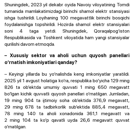
Shuningdek, 2023 yil dekabr oyida Navoiy viloyatining Tomdi
tumanida mamlakatimizdagi birinchi shamol elektr stansiyasi
ishga tushirildi. Loyihaning 100 megavattlik birinchi bosqichi
foydalanishga topshirildi. Hozirda shamol elektr stansiyalari
soni 4 taga yetdi. Shuningdek, Qoraqalpog‘iston
Respublikasida va Toshkent viloyatida ham yangi stansiyalar
qurilishi davom etmoqda.
– Xususiy sektor va aholi uchun quyosh panellari
o‘rnatish imkoniyatlari qanday?
– Keyingi yillarda bu yo‘nalishda keng imkoniyatlar yaratildi.
2025 yil 1 avgust holatiga ko‘ra, respublika bo‘yicha 129 ming
826 ta ob’ektda umumiy quvvati 1 ming 650 megavatt
bo‘lgan kichik quvvatli quyosh panellari o‘rnatilgan. Jumladan,
19 ming 904 ta ijtimoiy soha ob’ektida 376,9 megavatt,
29 ming 678 ta tadbirkorlik sub’ektida 885,4 megavatt,
78 ming 140 ta aholi xonadonida 361,1 megavatt va
2 ming 104 ta ko‘p qavatli uyda 26,6 megavatt quvvat
o‘rnatilgan.