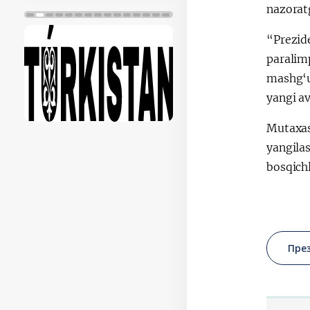
nazorat
“Prezide
paralimp
mashg‘u
yangi a
Mutaxas
yangilas
bosqich
Пре