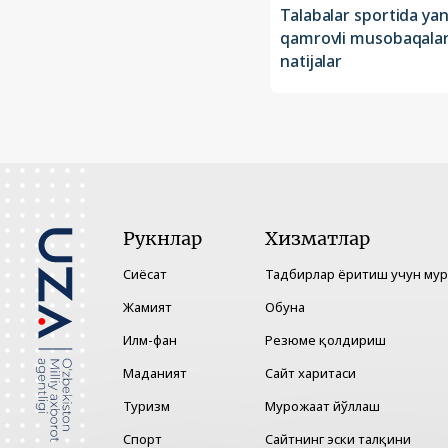
Talabalar sportida ya
qamrovli musobaqalar
natijalar
Рукнлар
Хизматлар
Сиёсат
Тадбирлар ёритиш учун му
Жамият
Обуна
Илм-фан
Резюме қолдириш
Маданият
Сайт харитаси
Туризм
Мурожаат йўллаш
Спорт
Сайтнинг эски талқини