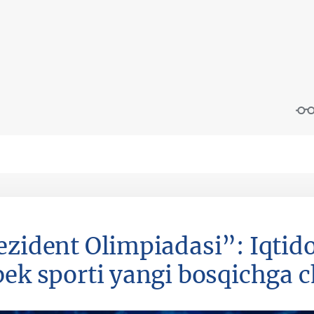
ezident Olimpiadasi”: Iqtid
bek sporti yangi bosqichga