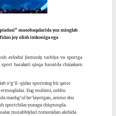
Oʻzbekiston va
Maqolalar
igi
Pokiston hamkorligi
mpiadasi” musobaqalarida yuz minglab
fidan joy olish imkoniga ega
sh avlodni jismoniy tarbiya va sportga
i sport harakati qisqa fursatda chinakam
b o‘g‘il-qizlar sportning bir qator
h etmoqdalar. Eng muhimi, ushbu
arida mashg‘ul bo‘layotgan, ammo shu
osh sportchilar yuzaga chiqmoqda.
moalar murabbiylari tomonidan alohida