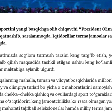
Huquqiy targʻibot
O‘zbekiston va
i
Yaponiya hamkorl
sportini yangi bosqichga olib chiquvchi “Prezident Oli
 qatnashib, saralanmoqda. Iqtidorlilar terma jamoalar sa
da.
timizda sog‘lom turmush tarzini keng targ‘ib etish, yo
 jalb qilish maqsadida tashkil etilgan ushbu keng ko‘laml
ar maktabiga aylanib ulgurdi.
larning mahalla, tuman va viloyat bosqichlarida millionla
 va olimpiya turlari bo‘yicha o‘z mahoratlarini namoyis
da chekka-chekka qishloq va ovullardagi sport to‘garakl
ha o‘z iqtidorini keng jamoatchilikka ko‘rsata olmagan y
g mahorati tajribali seleksionerlar hamda milliy terma ja