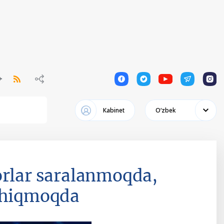
1
1
1
1
1
Кabinet
Oʻzbek
orlar saralanmoqda,
 chiqmoqda