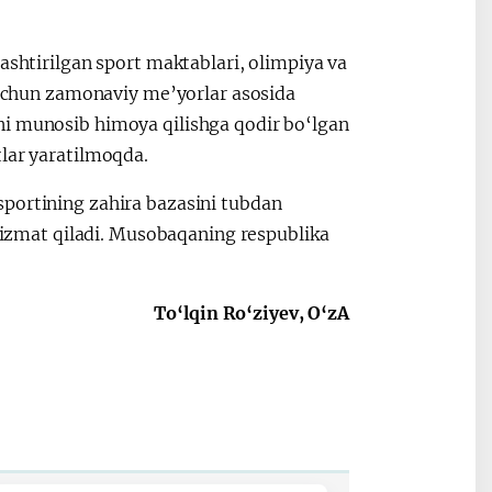
ashtirilgan sport maktablari, olimpiya va
r uchun zamonaviy me’yorlar asosida
ni munosib himoya qilishga qodir bo‘lgan
tlar yaratilmoqda.
sportining zahira bazasini tubdan
 xizmat qiladi. Musobaqaning respublika
To‘lqin Ro‘ziyev, O‘zA