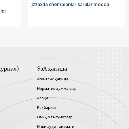
Jizzaxda chempionlar saralanmoqda
ldi
урнал)
ЎзА ҳақида
Агентлик ҳақида
Норматив ҳужжатлар
Алоқа
Раҳбарият
Очиқ маълумотлар
Ички аудит хизмати