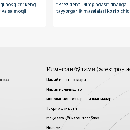
ngi bosqich: keng
"Prezident Olimpiadasi" finaliga
 va salmoqli
tayyorgarlik masalalari ko‘rib chiqi
Илм-фан бўлими (электрон ж
рожаат
Илмий иш эълонлари
Илмий йўналишлар
Инновацион ғоялар ва ишланмалар
Таҳрир ҳайъати
Мақолага қўйилган талаблар
Низоми