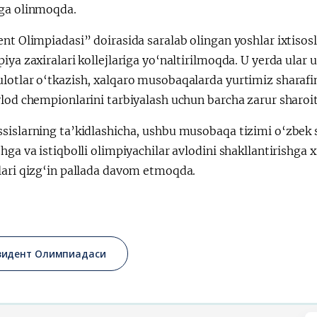
ga olinmoqda.
nt Olimpiadasi” doirasida saralab olingan yoshlar ixtisosl
iya zaxiralari kollejlariga yo‘naltirilmoqda. U yerda ula
lotlar o‘tkazish, xalqaro musobaqalarda yurtimiz sharafi
vlod chempionlarini tarbiyalash uchun barcha zarur sharoi
sislarning ta’kidlashicha, ushbu musobaqa tizimi o‘zbek 
hga va istiqbolli olimpiyachilar avlodini shakllantirishga
lari qizg‘in pallada davom etmoqda.
зидент Олимпиадаси