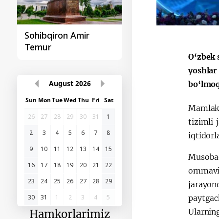
Sohibqiron Amir
O‘zbekiston va
Temur
Paragvay hamkorlig
O‘zbek 
yoshlar
August
2026
bo‘lmoq
Sun
Mon
Tue
Wed
Thu
Fri
Sat
Mamlaka
26
27
28
29
30
31
1
tizimli
2
3
4
5
6
7
8
iqtidorl
9
10
11
12
13
14
15
Musobaqa
16
17
18
19
20
21
22
ommaviy
23
24
25
26
27
28
29
jarayon
30
31
1
2
3
4
5
paytgac
Ularnin
Hamkorlarimiz