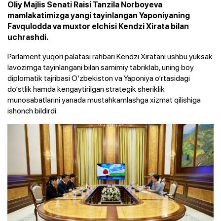
Oliy Majlis Senati Raisi Tanzila Norboyeva
mamlakatimizga yangi tayinlangan Yaponiyaning
Favqulodda va muxtor elchisi Kendzi Xirata bilan
uchrashdi.
Parlament yuqori palatasi rahbari Kendzi Xiratani ushbu yuksak
lavozimga tayinlangani bilan samimiy tabriklab, uning boy
diplomatik tajribasi O‘zbekiston va Yaponiya o‘rtasidagi
do‘stlik hamda kengaytirilgan strategik sheriklik
munosabatlarini yanada mustahkamlashga xizmat qilishiga
ishonch bildirdi.