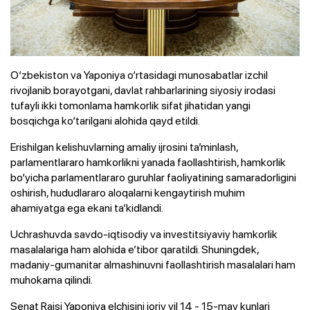
O‘zbekiston va Yaponiya o‘rtasidagi munosabatlar izchil
rivojlanib borayotgani, davlat rahbarlarining siyosiy irodasi
tufayli ikki tomonlama hamkorlik sifat jihatidan yangi
bosqichga ko‘tarilgani alohida qayd etildi.
Erishilgan kelishuvlarning amaliy ijrosini ta’minlash,
parlamentlararo hamkorlikni yanada faollashtirish, hamkorlik
bo‘yicha parlamentlararo guruhlar faoliyatining samaradorligini
oshirish, hududlararo aloqalarni kengaytirish muhim
ahamiyatga ega ekani ta’kidlandi.
Uchrashuvda savdo-iqtisodiy va investitsiyaviy hamkorlik
masalalariga ham alohida e’tibor qaratildi. Shuningdek,
madaniy-gumanitar almashinuvni faollashtirish masalalari ham
muhokama qilindi.
Senat Raisi Yaponiya elchisini joriy yil 14 - 15-may kunlari