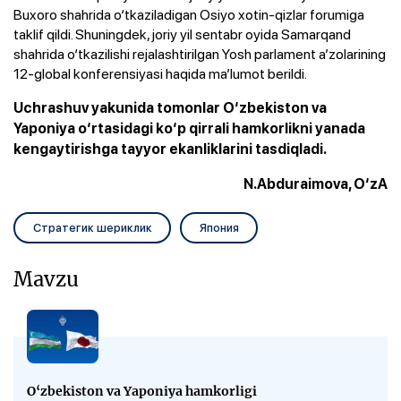
Buxoro shahrida o‘tkaziladigan Osiyo xotin-qizlar forumiga
taklif qildi. Shuningdek, joriy yil sentabr oyida Samarqand
shahrida o‘tkazilishi rejalashtirilgan Yosh parlament a’zolarining
12-global konferensiyasi haqida ma’lumot berildi.
Uchrashuv yakunida tomonlar O‘zbekiston va
Yaponiya o‘rtasidagi ko‘p qirrali hamkorlikni yanada
kengaytirishga tayyor ekanliklarini tasdiqladi.
N.Abduraimova, O‘zA
Стратегик шериклик
Япония
Mavzu
O‘zbekiston va Yaponiya hamkorligi