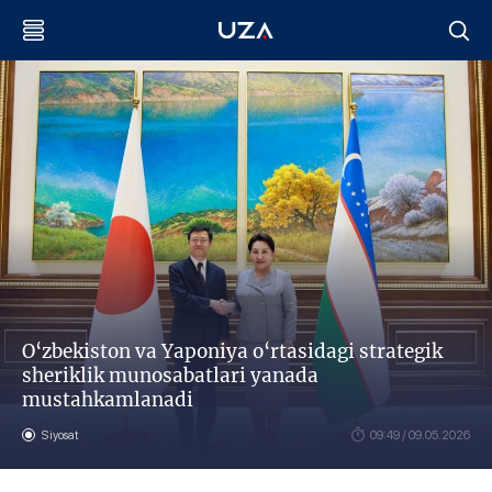
O‘zbekiston va Yaponiya o‘rtasidagi strategik
sheriklik munosabatlari yanada
mustahkamlanadi
Siyosat
09:49 / 09.05.2026