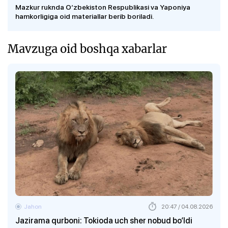
Mazkur ruknda O‘zbekiston Respublikasi va Yaponiya
hamkorligiga oid materiallar berib boriladi.
Mavzuga oid boshqa xabarlar
Jahon
20:47 / 04.08.2026
Jazirama qurboni: Tokioda uch sher nobud bo‘ldi